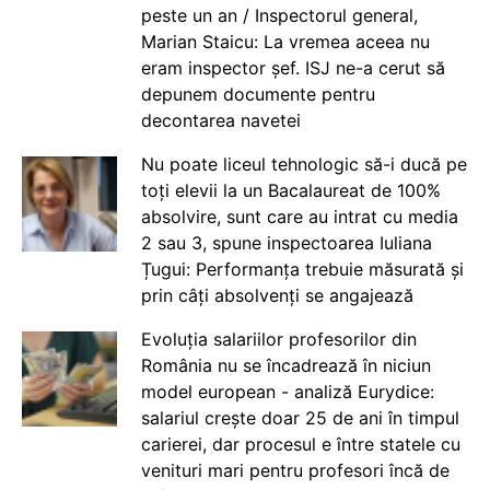
peste un an / Inspectorul general,
Marian Staicu: La vremea aceea nu
eram inspector șef. ISJ ne-a cerut să
depunem documente pentru
decontarea navetei
Nu poate liceul tehnologic să-i ducă pe
toți elevii la un Bacalaureat de 100%
absolvire, sunt care au intrat cu media
2 sau 3, spune inspectoarea Iuliana
Țugui: Performanța trebuie măsurată și
prin câți absolvenți se angajează
Evoluția salariilor profesorilor din
România nu se încadrează în niciun
model european - analiză Eurydice:
salariul crește doar 25 de ani în timpul
carierei, dar procesul e între statele cu
venituri mari pentru profesori încă de