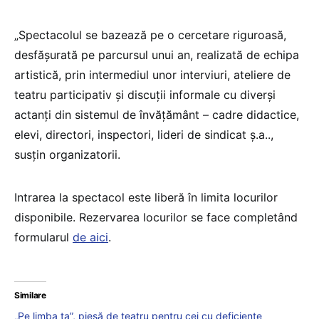
„Spectacolul se bazează pe o cercetare riguroasă,
desfăşurată pe parcursul unui an, realizată de echipa
artistică, prin intermediul unor interviuri, ateliere de
teatru participativ şi discuţii informale cu diverşi
actanţi din sistemul de învăţământ – cadre didactice,
elevi, directori, inspectori, lideri de sindicat ş.a..,
susțin organizatorii.
Intrarea la spectacol este liberă în limita locurilor
disponibile. Rezervarea locurilor se face completând
formularul
de aici
.
Similare
„Pe limba ta”, piesă de teatru pentru cei cu deficiențe