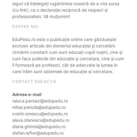
siguri că înțelegeți rugămintea noastră de a cita sursa
(cu link), ca o declarație reciprocă de respect și
profesionalism. Vă mulțumim!
DESPRE NOI
EduPedu.ro este o publicație online care găzduiește
exclusiv articole din domeniul educației și cercetării.
Urmărim constant cum sunt educați copiii noștri, cine și
cum face politicile din educație și cercetare, cine și cum
îi formează pe profesori, cât de adecvate la lumea în
care trăim sunt sistemele de educație și cercetare.
CONTACT REDACȚIE
Adrese e-mail
raluca.pantazi@edupedu.ro
mihai.peticila@edupedu.ro
costin.ionescu@edupedu.ro
alexa.stanescu@edupedu.ro
diana.ghimisi@edupedu.ro
stefan.lefter@edupedu.ro