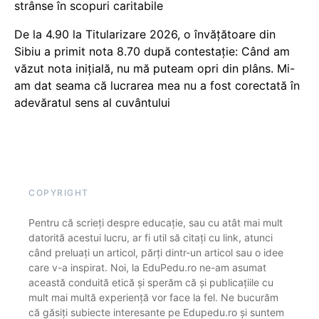
strânse în scopuri caritabile
De la 4.90 la Titularizare 2026, o învățătoare din
Sibiu a primit nota 8.70 după contestație: Când am
văzut nota inițială, nu mă puteam opri din plâns. Mi-
am dat seama că lucrarea mea nu a fost corectată în
adevăratul sens al cuvântului
COPYRIGHT
Pentru că scrieți despre educație, sau cu atât mai mult
datorită acestui lucru, ar fi util să citați cu link, atunci
când preluați un articol, părți dintr-un articol sau o idee
care v-a inspirat. Noi, la EduPedu.ro ne-am asumat
această conduită etică și sperăm că și publicațiile cu
mult mai multă experiență vor face la fel. Ne bucurăm
că găsiți subiecte interesante pe Edupedu.ro și suntem