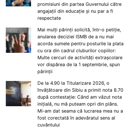
promisiuni din partea Guvernului către
angajații din educație și nu par a fi
respectate
Mai mulți părinți solicită, într-o petiție,
anularea deciziei ISMB de a nu mai
acorda sumele pentru posturile la plata
cu ora din cadrul cluburilor copiilor:
Multe cercuri de activități extrașcolare
vor dispărea de la 1 septembrie, spun
părinții
De la 4.90 la Titularizare 2026, o
învățătoare din Sibiu a primit nota 8.70
după contestație: Când am văzut nota
inițială, nu mă puteam opri din plâns.
Mi-am dat seama că lucrarea mea nu a
fost corectată în adevăratul sens al
cuvântului