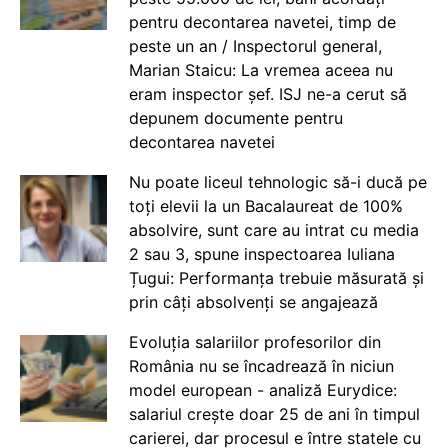
pentru decontarea navetei, timp de
peste un an / Inspectorul general,
Marian Staicu: La vremea aceea nu
eram inspector șef. ISJ ne-a cerut să
depunem documente pentru
decontarea navetei
Nu poate liceul tehnologic să-i ducă pe
toți elevii la un Bacalaureat de 100%
absolvire, sunt care au intrat cu media
2 sau 3, spune inspectoarea Iuliana
Țugui: Performanța trebuie măsurată și
prin câți absolvenți se angajează
Evoluția salariilor profesorilor din
România nu se încadrează în niciun
model european - analiză Eurydice:
salariul crește doar 25 de ani în timpul
carierei, dar procesul e între statele cu