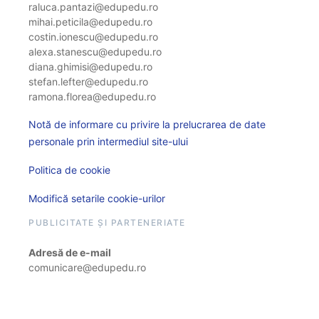
raluca.pantazi@edupedu.ro
mihai.peticila@edupedu.ro
costin.ionescu@edupedu.ro
alexa.stanescu@edupedu.ro
diana.ghimisi@edupedu.ro
stefan.lefter@edupedu.ro
ramona.florea@edupedu.ro
Notă de informare cu privire la prelucrarea de date
personale prin intermediul site-ului
Politica de cookie
Modifică setarile cookie-urilor
PUBLICITATE ȘI PARTENERIATE
Adresă de e-mail
comunicare@edupedu.ro