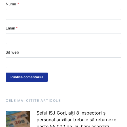
Nume
*
Email
*
Sit web
CELE MAI CITITE ARTICOLE
Șeful ISJ Gorj, alți 8 inspectori și
personal auxiliar trebuie să returneze
peste 55.000 de lei, bani acordați