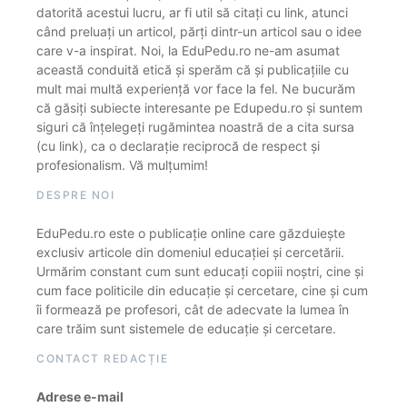
datorită acestui lucru, ar fi util să citați cu link, atunci
când preluați un articol, părți dintr-un articol sau o idee
care v-a inspirat. Noi, la EduPedu.ro ne-am asumat
această conduită etică și sperăm că și publicațiile cu
mult mai multă experiență vor face la fel. Ne bucurăm
că găsiți subiecte interesante pe Edupedu.ro și suntem
siguri că înțelegeți rugămintea noastră de a cita sursa
(cu link), ca o declarație reciprocă de respect și
profesionalism. Vă mulțumim!
DESPRE NOI
EduPedu.ro este o publicație online care găzduiește
exclusiv articole din domeniul educației și cercetării.
Urmărim constant cum sunt educați copiii noștri, cine și
cum face politicile din educație și cercetare, cine și cum
îi formează pe profesori, cât de adecvate la lumea în
care trăim sunt sistemele de educație și cercetare.
CONTACT REDACȚIE
Adrese e-mail