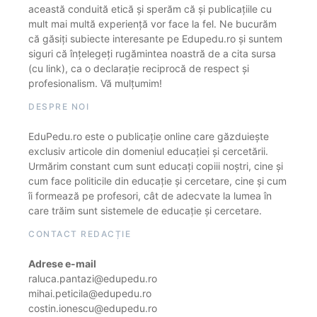
această conduită etică și sperăm că și publicațiile cu
mult mai multă experiență vor face la fel. Ne bucurăm
că găsiți subiecte interesante pe Edupedu.ro și suntem
siguri că înțelegeți rugămintea noastră de a cita sursa
(cu link), ca o declarație reciprocă de respect și
profesionalism. Vă mulțumim!
DESPRE NOI
EduPedu.ro este o publicație online care găzduiește
exclusiv articole din domeniul educației și cercetării.
Urmărim constant cum sunt educați copiii noștri, cine și
cum face politicile din educație și cercetare, cine și cum
îi formează pe profesori, cât de adecvate la lumea în
care trăim sunt sistemele de educație și cercetare.
CONTACT REDACȚIE
Adrese e-mail
raluca.pantazi@edupedu.ro
mihai.peticila@edupedu.ro
costin.ionescu@edupedu.ro