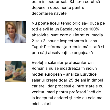
eram inspector șef. ISJ ne-a cerut să
depunem documente pentru
decontarea navetei
Nu poate liceul tehnologic să-i ducă pe
toți elevii la un Bacalaureat de 100%
absolvire, sunt care au intrat cu media
2 sau 3, spune inspectoarea Iuliana
Țugui: Performanța trebuie măsurată și
prin câți absolvenți se angajează
Evoluția salariilor profesorilor din
România nu se încadrează în niciun
model european - analiză Eurydice:
salariul crește doar 25 de ani în timpul
carierei, dar procesul e între statele cu
venituri mari pentru profesori încă de
la începutul carierei și cele cu cele mai
mici salarii