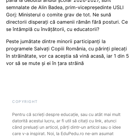
până la debutul anului școlar 2026-2027, sunt
semnalate de Alin Badea, prim-vicepreședinte USLI
Gorj: Ministerul o comite grav de tot. Ne sună
directorii disperați că oamenii rămân fără posturi. Ce
se întâmplă cu învățătorii, cu educatorii?
Peste jumătate dintre minorii participanți la
programele Salvați Copiii România, cu părinți plecați
în străinătate, vor ca aceștia să vină acasă, iar 1 din 5
vor să se mute și ei în țara străină
COPYRIGHT
Pentru că scrieți despre educație, sau cu atât mai mult
datorită acestui lucru, ar fi util să citați cu link, atunci
când preluați un articol, părți dintr-un articol sau o idee
care v-a inspirat. Noi, la EduPedu.ro ne-am asumat