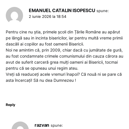
EMANUEL CATALIN ISOPESCU
spune:
2 iunie 2026 la 18:54
Pentru cine nu știa, primele școli din Țările Române au apărut
pe lângă sau in incinta bisericilor, iar pentru multă vreme primii
dascăli ai copiilor au fost oamenii Bisericii.
Noi ne amintim că, prin 2009, chiar dacă cu jumătate de gură,
au fost condamnate crimele comunismului din cauza cărora au
avut de suferit carceră grea mulți oameni ai Bisericii, tocmai
pentru că se opuneau unui regim ateu.
Vreți să readuceți acele vremuri înapoi? Că nouă ni se pare că
asta încercați! Să nu dea Dumnezeu !
Reply
razvan
spune: