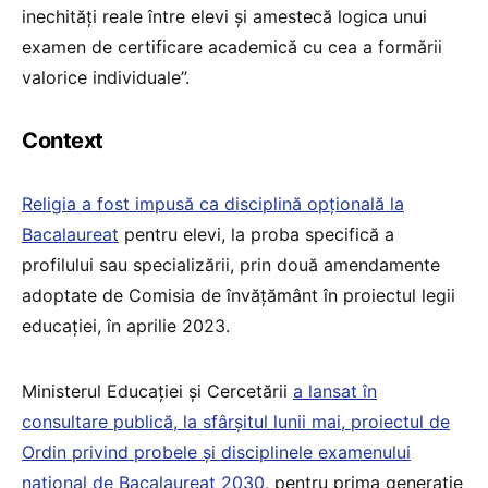
inechități reale între elevi și amestecă logica unui
examen de certificare academică cu cea a formării
valorice individuale”.
Context
Religia a fost impusă ca disciplină opțională la
Bacalaureat
pentru elevi, la proba specifică a
profilului sau specializării, prin două amendamente
adoptate de Comisia de învățământ în proiectul legii
educației, în aprilie 2023.
Ministerul Educației și Cercetării
a lansat în
consultare publică, la sfârșitul lunii mai, proiectul de
Ordin privind probele și disciplinele examenului
național de Bacalaureat 2030
, pentru prima generație