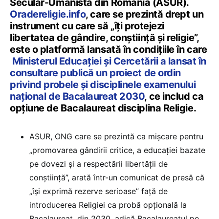
Secular-Umanistă din România (ASUR).
Oradereligie.info
, care se prezintă drept un
instrument cu care să „îți protejezi
libertatea de gândire, conștiință și religie”,
este o platformă lansată în condițiile în care
Ministerul Educației și Cercetării a lansat în
consultare publică un proiect de ordin
privind probele și disciplinele examenului
național de Bacalaureat 2030
, ce includ ca
opțiune de Bacalaureat disciplina Religie.
ASUR, ONG care se prezintă ca mișcare pentru
„promovarea gândirii critice, a educației bazate
pe dovezi și a respectării libertății de
conștiință”, arată într-un comunicat de presă că
„își exprimă rezerve serioase” față de
introducerea Religiei ca probă opțională la
Bacalaureat, din 2030, adică Bacalaureatul pe