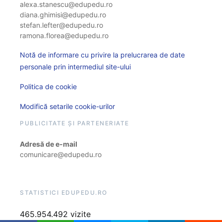
alexa.stanescu@edupedu.ro
diana.ghimisi@edupedu.ro
stefan.lefter@edupedu.ro
ramona.florea@edupedu.ro
Notă de informare cu privire la prelucrarea de date
personale prin intermediul site-ului
Politica de cookie
Modifică setarile cookie-urilor
PUBLICITATE ȘI PARTENERIATE
Adresă de e-mail
comunicare@edupedu.ro
STATISTICI EDUPEDU.RO
465.954.492 vizite