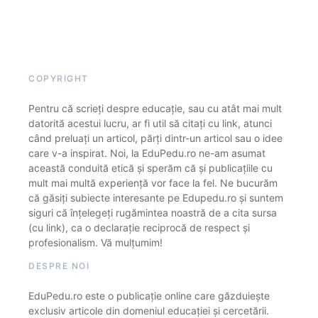
COPYRIGHT
Pentru că scrieți despre educație, sau cu atât mai mult
datorită acestui lucru, ar fi util să citați cu link, atunci
când preluați un articol, părți dintr-un articol sau o idee
care v-a inspirat. Noi, la EduPedu.ro ne-am asumat
această conduită etică și sperăm că și publicațiile cu
mult mai multă experiență vor face la fel. Ne bucurăm
că găsiți subiecte interesante pe Edupedu.ro și suntem
siguri că înțelegeți rugămintea noastră de a cita sursa
(cu link), ca o declarație reciprocă de respect și
profesionalism. Vă mulțumim!
DESPRE NOI
EduPedu.ro este o publicație online care găzduiește
exclusiv articole din domeniul educației și cercetării.