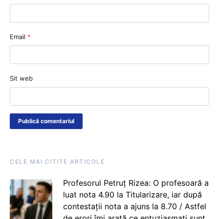
Email
*
Sit web
CELE MAI CITITE ARTICOLE
Profesorul Petruț Rizea: O profesoară a
luat nota 4.90 la Titularizare, iar după
contestații nota a ajuns la 8.70 / Astfel
de erori îmi arată ce entuziasmați sunt