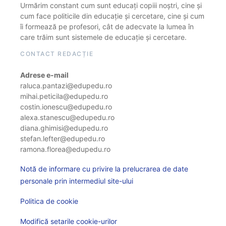
Urmărim constant cum sunt educați copiii noștri, cine și
cum face politicile din educație și cercetare, cine și cum
îi formează pe profesori, cât de adecvate la lumea în
care trăim sunt sistemele de educație și cercetare.
CONTACT REDACȚIE
Adrese e-mail
raluca.pantazi@edupedu.ro
mihai.peticila@edupedu.ro
costin.ionescu@edupedu.ro
alexa.stanescu@edupedu.ro
diana.ghimisi@edupedu.ro
stefan.lefter@edupedu.ro
ramona.florea@edupedu.ro
Notă de informare cu privire la prelucrarea de date
personale prin intermediul site-ului
Politica de cookie
Modifică setarile cookie-urilor