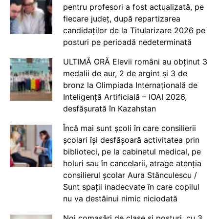
pentru profesori a fost actualizată, pe
fiecare județ, după repartizarea
candidaților de la Titularizare 2026 pe
posturi pe perioadă nedeterminată
ULTIMĂ ORĂ Elevii români au obținut 3
medalii de aur, 2 de argint și 3 de
bronz la Olimpiada Internațională de
Inteligență Artificială – IOAI 2026,
desfășurată în Kazahstan
Încă mai sunt școli în care consilierii
școlari își desfășoară activitatea prin
biblioteci, pe la cabinetul medical, pe
holuri sau în cancelarii, atrage atenția
consilierul școlar Aura Stănculescu /
Sunt spații inadecvate în care copilul
nu va destăinui nimic niciodată
Noi comasări de clase și posturi, cu 3