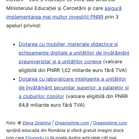
Ministerului Educației și Cercetării și care
asigură
implementarea mai multor investiții PNRR
prin 3
apeluri privind:
Dotarea cu mobilier, materiale didactice și
echipamente digitale a unităților de învățământ
preuniversitar și a unităților conexe
(valoare
eligibilă din PNRR 1,02 miliarde euro fără TVA)
Dotarea cu laboratoare inteligente a unităților
de învățământ secundar superior, a palatelor și
a cluburilor copiilor
(valoare eligibilă din PNRR
84,8 miliarde euro fără TVA)
Foto: ©
Elena Grishina
|
Dreamstime.com
/
Dreamstime.com
sprijină educaţia din România şi oferă gratuit imagini stock
prin care
Edupedu.ro
îşi poate ilustra articolele cât mai