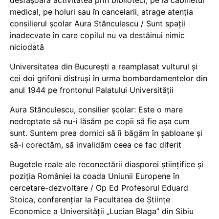
medical, pe holuri sau în cancelarii, atrage atenția
consilierul școlar Aura Stănculescu / Sunt spații
inadecvate în care copilul nu va destăinui nimic
niciodată
Universitatea din București a reamplasat vulturul și
cei doi grifoni distruși în urma bombardamentelor din
anul 1944 pe frontonul Palatului Universității
Aura Stănculescu, consilier școlar: Este o mare
nedreptate să nu-i lăsăm pe copii să fie așa cum
sunt. Suntem prea dornici să îi băgăm în șabloane și
să-i corectăm, să invalidăm ceea ce fac diferit
Bugetele reale ale reconectării diasporei științifice și
poziția României la coada Uniunii Europene în
cercetare-dezvoltare / Op Ed Profesorul Eduard
Stoica, conferențiar la Facultatea de Științe
Economice a Universității „Lucian Blaga” din Sibiu