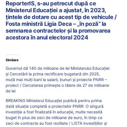
ReporterIS, s-au petrecut după ce
Ministerul Educației a ajustat, în 2023,
țintele de dotare cu acest tip de vehicule /
Fosta ministră Ligia Deca – „în poză” la
semnarea contractelor și la promovarea
acestora în anul electoral 2024
Similare
Guvernul dă 140 de milioane de lei Ministerului Educației
și Cercetării la prima rectificare bugetară din 2025,
mută mai mulți bani la salarii, bunuri și proiecte PNRR –
proiect / Cercetarea primește o tăiere de 27 de milioane
de lei
BREAKING Ministerul Educației publică pentru prima
dată situația completă a proiectelor PNRR: O singură
investiție a fost finalizată în educație, multe necesită
buget în plus de zeci de milioane de euro, în timp ce
zeci de contracte au fost reziliate / LISTA investițiilor și