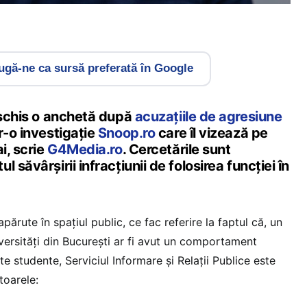
gă-ne ca sursă preferată în Google
deschis o anchetă după
acuzațiile de agresiune
r-o investigație
Snoop.ro
care îl vizează pe
i, scrie
G4Media.ro
. Cercetările sunt
 săvârșirii infracțiunii de folosirea funcției în
apărute în spațiul public, ce fac referire la faptul că, un
versități din București ar fi avut un comportament
te studente, Serviciul Informare și Relații Publice este
toarele: