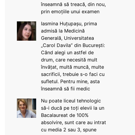
înseamnă să treacă, din nou,
prin emoțiile unui examen
Iasmina Huțupașu, prima
admisă la Medicină
Generală, Universitatea
„Carol Davila” din București:
Când alegi un astfel de
drum, care necesită mult
învățat, multă muncă, multe
sacrificii, trebuie s-o faci cu
sufletul. Pentru mine, asta
înseamnă să fii medic
Nu poate liceul tehnologic
să-i ducă pe toți elevii la un
Bacalaureat de 100%
absolvire, sunt care au intrat
cu media 2 sau 3, spune