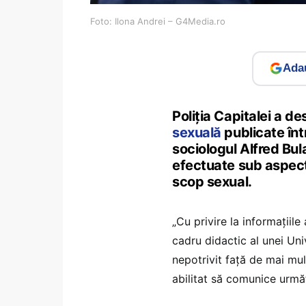
Foto: Ilona Andrei – G4Media.ro
Adau
Poliția Capitalei a 
sexuală
publicate înt
sociologul Alfred Bula
efectuate sub aspectul
scop sexual.
„Cu privire la informațiile 
cadru didactic al unei Uni
nepotrivit față de mai mul
abilitat să comunice urmă