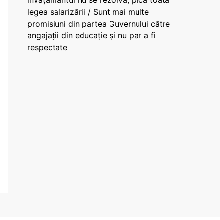
învățământul nu se rezolvă, pică toată
legea salarizării / Sunt mai multe
promisiuni din partea Guvernului către
angajații din educație și nu par a fi
respectate