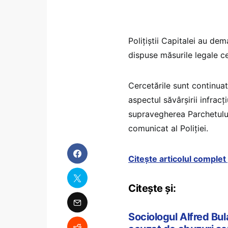
Polițiștii Capitalei au de
dispuse măsurile legale c
Cercetările sunt continuate
aspectul săvârșirii infracț
supravegherea Parchetului
comunicat al Poliției.
Citește articolul comple
Citește și:
Sociologul Alfred Bul