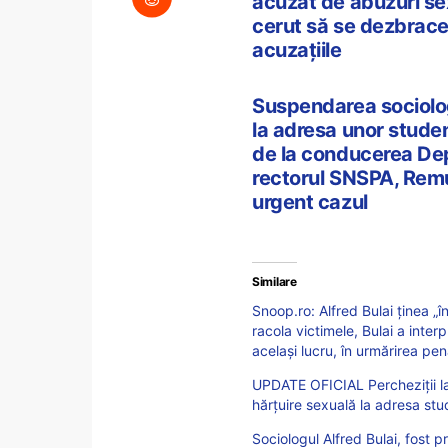
acuzat de abuzuri sex
cerut să se dezbrace 
acuzațiile
Suspendarea sociolog
la adresa unor studen
de la conducerea Dep
rectorul SNSPA, Remu
urgent cazul
Similare
Snoop.ro: Alfred Bulai ținea „în
racola victimele, Bulai a inter
același lucru, în urmărirea pen
UPDATE OFICIAL Percheziții la
hărțuire sexuală la adresa stu
Sociologul Alfred Bulai, fost 