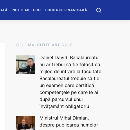
OALĂ
NEXTLAB.TECH
EDUCAȚIE FINANCIARĂ
CELE MAI CITITE ARTICOLE
Daniel David: Bacalaureatul
nu ar trebui să fie folosit ca
mijloc de intrare la facultate.
Bacalaureatul trebuie să fie
un examen care certifică
competențele pe care le ai
după parcursul unui
învățământ obligatoriu
Ministrul Mihai Dimian,
despre publicarea numelor