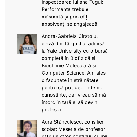
inspectoarea Iuliana Țugui:
Performanța trebuie
măsurată și prin câți
absolvenți se angajează
Andra-Gabriela Cîrstoiu,
elevă din Târgu Jiu, admisă
la Yale University cu o bursă
completă în Biofizică și
Biochimie Moleculară și
Computer Science: Am ales
o facultate în străinătate
pentru că pot deprinde noi
cunoștințe, dar vreau să mă
întorc în țară și să devin
profesor
Aura Stănculescu, consilier
școlar: Meseria de profesor
este un stres continuu și unii