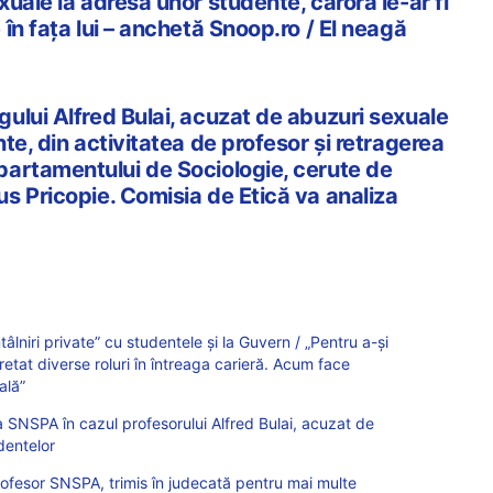
uale la adresa unor studente, cărora le-ar fi
în fața lui – anchetă Snoop.ro / El neagă
ului Alfred Bulai, acuzat de abuzuri sexuale
te, din activitatea de profesor și retragerea
artamentului de Sociologie, cerute de
s Pricopie. Comisia de Etică va analiza
tâlniri private” cu studentele și la Guvern / „Pentru a-și
pretat diverse roluri în întreaga carieră. Acum face
ală”
 SNSPA în cazul profesorului Alfred Bulai, acuzat de
dentelor
profesor SNSPA, trimis în judecată pentru mai multe