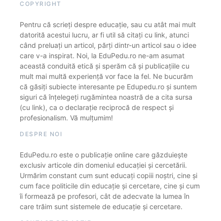
COPYRIGHT
Pentru că scrieți despre educație, sau cu atât mai mult
datorită acestui lucru, ar fi util să citați cu link, atunci
când preluați un articol, părți dintr-un articol sau o idee
care v-a inspirat. Noi, la EduPedu.ro ne-am asumat
această conduită etică și sperăm că și publicațiile cu
mult mai multă experiență vor face la fel. Ne bucurăm
că găsiți subiecte interesante pe Edupedu.ro și suntem
siguri că înțelegeți rugămintea noastră de a cita sursa
(cu link), ca o declarație reciprocă de respect și
profesionalism. Vă mulțumim!
DESPRE NOI
EduPedu.ro este o publicație online care găzduiește
exclusiv articole din domeniul educației și cercetării.
Urmărim constant cum sunt educați copiii noștri, cine și
cum face politicile din educație și cercetare, cine și cum
îi formează pe profesori, cât de adecvate la lumea în
care trăim sunt sistemele de educație și cercetare.