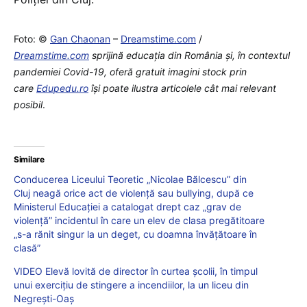
Foto: ©
Gan Chaonan
–
Dreamstime.com
/
Dreamstime.com
sprijină educaţia din România şi, în contextul
pandemiei Covid-19, oferă gratuit imagini stock prin
care
Edupedu.ro
îşi poate ilustra articolele cât mai relevant
posibil
.
Similare
Conducerea Liceului Teoretic „Nicolae Bălcescu” din
Cluj neagă orice act de violență sau bullying, după ce
Ministerul Educației a catalogat drept caz „grav de
violență” incidentul în care un elev de clasa pregătitoare
„s-a rănit singur la un deget, cu doamna învățătoare în
clasă”
VIDEO Elevă lovită de director în curtea școlii, în timpul
unui exercițiu de stingere a incendiilor, la un liceu din
Negrești-Oaș