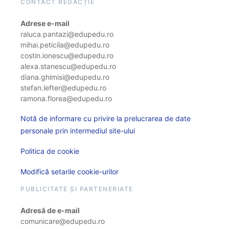
CONTACT REDACȚIE
Adrese e-mail
raluca.pantazi@edupedu.ro
mihai.peticila@edupedu.ro
costin.ionescu@edupedu.ro
alexa.stanescu@edupedu.ro
diana.ghimisi@edupedu.ro
stefan.lefter@edupedu.ro
ramona.florea@edupedu.ro
Notă de informare cu privire la prelucrarea de date
personale prin intermediul site-ului
Politica de cookie
Modifică setarile cookie-urilor
PUBLICITATE ȘI PARTENERIATE
Adresă de e-mail
comunicare@edupedu.ro