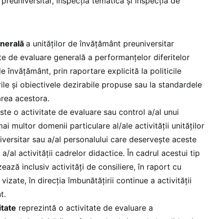
 preuniversitar, inspecția tematică și inspecția de
enerală
a unităților de învățământ preuniversitar
ate de evaluare generală a performanțelor diferitelor
de învățământ, prin raportare explicită la politicile
ile și obiectivele dezirabile propuse sau la standardele
area acestora.
ste o activitate de evaluare sau control a/al unui
i multor domenii particulare al/ale activității unităților
versitar sau a/al personalului care deservește aceste
l, a/al activității cadrelor didactice. În cadrul acestui tip
zează inclusiv activități de consiliere, în raport cu
vizate, în direcția îmbunătățirii continue a activității
t.
itate
reprezintă o activitate de evaluare a