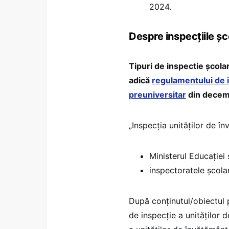
2024.
Despre inspecțiile șc
Tipuri de inspectie școlar
adică
regulamentului de i
preuniversitar
din decem
„Inspecția unităților de î
Ministerul Educației ș
inspectoratele școla
După conținutul/obiectul pr
de inspecție a unităților 