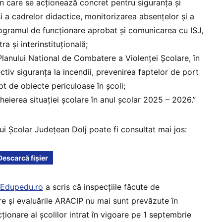
în care se acționează concret pentru siguranța și
și a cadrelor didactice, monitorizarea absențelor și a
 programul de funcționare aprobat și comunicarea cu ISJ,
a și interinstituțională;
 Planului National de Combatere a Violenței Școlare, în
ectiv siguranța la incendii, prevenirea faptelor de port
pt de obiecte periculoase în școli;
heierea situației școlare în anul școlar 2025 – 2026.”
i Școlar Județean Dolj poate fi consultat mai jos:
Descarcă fișier
Edupedu.ro
a scris că inspecțiile făcute de
re și evaluările ARACIP nu mai sunt prevăzute în
ionare al școlilor intrat în vigoare pe 1 septembrie