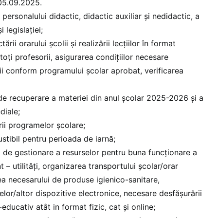
/05.09.2025.
 personalului didactic, didactic auxiliar și nedidactic, a
 legislației;
rii orarului școlii și realizării lecțiilor în format
 toți profesorii, asigurarea condițiilor necesare
ții conform programului școlar aprobat, verificarea
de recuperare a materiei din anul școlar 2025-2026 și a
diale;
rii programelor școlare;
tibil pentru perioada de iarnă;
 de gestionare a resurselor pentru buna funcționare a
t – utilități, organizarea transportului școlar/orar
a necesarului de produse igienico-sanitare,
elor/altor dispozitive electronice, necesare desfășurării
-educativ atât in format fizic, cat și online;