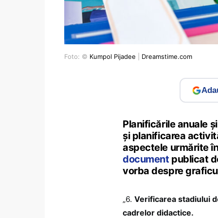
Foto: ©
Kumpol Pijadee
|
Dreamstime.com
Adau
Planificările anuale și
și planificarea activi
aspectele urmărite în 
document
publicat d
vorba despre graficul
„6.
Verificarea stadiului 
cadrelor didactice.