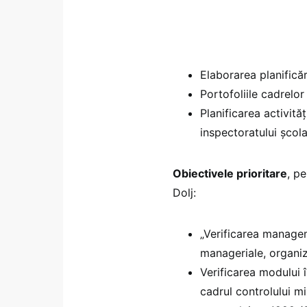
Elaborarea planificăr
Portofoliile cadrelor
Planificarea activită
inspectoratului școla
Obiectivele prioritare
, p
Dolj:
„Verificarea manage
manageriale, organiza
Verificarea modului î
cadrul controlului m