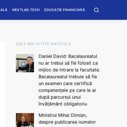
OALĂ
NEXTLAB.TECH
EDUCAȚIE FINANCIARĂ
CELE MAI CITITE ARTICOLE
Daniel David: Bacalaureatul
nu ar trebui să fie folosit ca
mijloc de intrare la facultate.
Bacalaureatul trebuie să fie
un examen care certifică
competențele pe care le ai
după parcursul unui
învățământ obligatoriu
Ministrul Mihai Dimian,
despre publicarea numelor