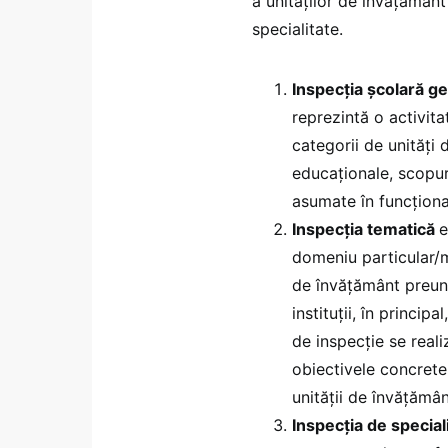
a unităților de învățământ
specialitate.
Inspecția școlară g
reprezintă o activit
categorii de unități 
educaționale, scopur
asumate în funcțion
Inspecția tematică
e
domeniu particular/ma
de învățământ preuni
instituții, în principa
de inspecție se reali
obiectivele concrete 
unității de învățămân
Inspecția de special