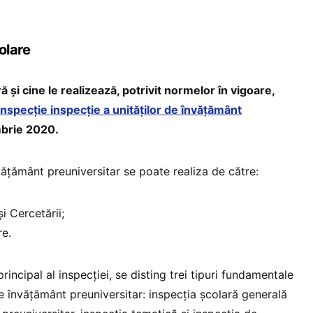
olare
ă și cine le realizează, potrivit normelor în vigoare,
nspecție inspecție a unităților de învățământ
brie 2020.
nvățământ preuniversitar se poate realiza de către:
i Cercetării;
re.
incipal al inspecției, se disting trei tipuri fundamentale
de învățământ preuniversitar: inspecția școlară generală