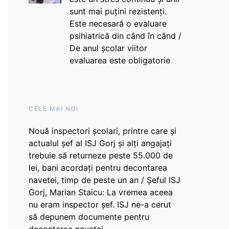
sunt mai puțini rezistenți.
Este necesară o evaluare
psihiatrică din când în când /
De anul școlar viitor
evaluarea este obligatorie
CELE MAI NOI
Nouă inspectori școlari, printre care și
actualul șef al ISJ Gorj și alți angajați
trebuie să returneze peste 55.000 de
lei, bani acordați pentru decontarea
navetei, timp de peste un an / Șeful ISJ
Gorj, Marian Staicu: La vremea aceea
nu eram inspector șef. ISJ ne-a cerut
să depunem documente pentru