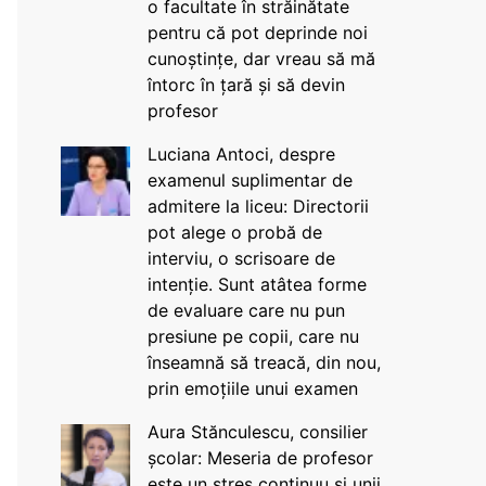
o facultate în străinătate
pentru că pot deprinde noi
cunoștințe, dar vreau să mă
întorc în țară și să devin
profesor
Luciana Antoci, despre
examenul suplimentar de
admitere la liceu: Directorii
pot alege o probă de
interviu, o scrisoare de
intenție. Sunt atâtea forme
de evaluare care nu pun
presiune pe copii, care nu
înseamnă să treacă, din nou,
prin emoțiile unui examen
Aura Stănculescu, consilier
școlar: Meseria de profesor
este un stres continuu și unii