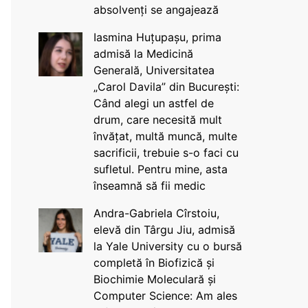
absolvenți se angajează
Iasmina Huțupașu, prima
admisă la Medicină
Generală, Universitatea
„Carol Davila” din București:
Când alegi un astfel de
drum, care necesită mult
învățat, multă muncă, multe
sacrificii, trebuie s-o faci cu
sufletul. Pentru mine, asta
înseamnă să fii medic
Andra-Gabriela Cîrstoiu,
elevă din Târgu Jiu, admisă
la Yale University cu o bursă
completă în Biofizică și
Biochimie Moleculară și
Computer Science: Am ales