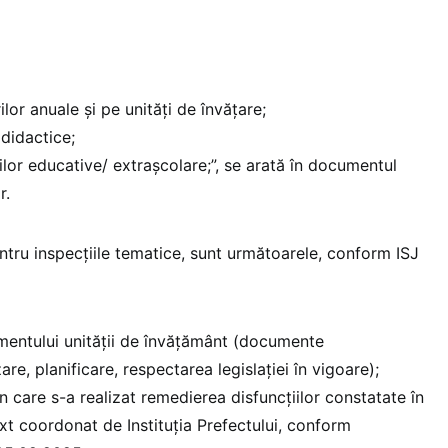
ilor anuale și pe unități de învățare;
 didactice;
ților educative/ extrașcolare;”, se arată în documentul
r.
entru inspecțiile tematice, sunt următoarele, conform ISJ
mentului unității de învățământ (documente
re, planificare, respectarea legislației în vigoare);
n care s-a realizat remedierea disfuncțiilor constatate în
ixt coordonat de Instituția Prefectului, conform