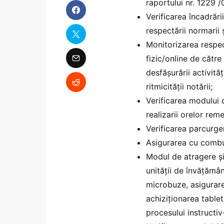
raportului nr. 1229 
Verificarea încadrării
respectării normarii și
Monitorizarea respectă
fizic/online de către
desfășurării activită
ritmicității notării;
Verificarea modului 
realizarii orelor reme
Verificarea parcurge
Asigurarea cu combus
Modul de atragere și
unității de învățămân
microbuze, asigurare
achiziționarea tablet
procesului instructiv