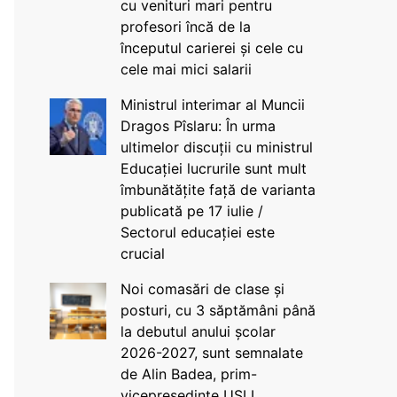
cu venituri mari pentru
profesori încă de la
începutul carierei și cele cu
cele mai mici salarii
Ministrul interimar al Muncii
Dragos Pîslaru: În urma
ultimelor discuții cu ministrul
Educației lucrurile sunt mult
îmbunătățite față de varianta
publicată pe 17 iulie /
Sectorul educației este
crucial
Noi comasări de clase și
posturi, cu 3 săptămâni până
la debutul anului școlar
2026-2027, sunt semnalate
de Alin Badea, prim-
vicepreședinte USLI