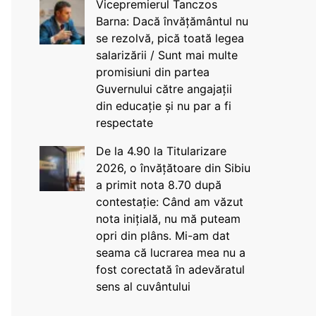
Vicepremierul Tanczos
Barna: Dacă învățământul nu
se rezolvă, pică toată legea
salarizării / Sunt mai multe
promisiuni din partea
Guvernului către angajații
din educație și nu par a fi
respectate
De la 4.90 la Titularizare
2026, o învățătoare din Sibiu
a primit nota 8.70 după
contestație: Când am văzut
nota inițială, nu mă puteam
opri din plâns. Mi-am dat
seama că lucrarea mea nu a
fost corectată în adevăratul
sens al cuvântului