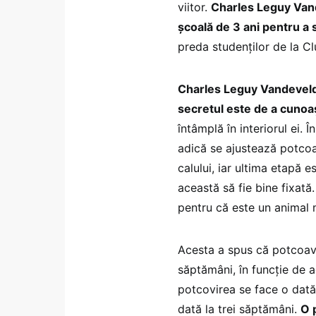
viitor.
Charles Leguy Vande
şcoală de 3 ani pentru a 
preda studenţilor de la Cl
Charles Leguy Vandevelde
secretul este de a cunoaş
întâmplă în interiorul ei.
adică se ajustează potcoa
calului, iar ultima etapă e
această să fie bine fixat
pentru că este un animal 
Acesta a spus că potcoave
săptămâni, în funcţie de a
potcovirea se face o dată
dată la trei săptămâni.
O 