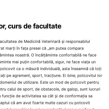
or, curs de facultate
Facultatea de Medicină Veterinară şi responsabilul
arat marți în fața presei că „am putea compara
ţămintea noastră. O încălţăminte confortabilă ne face
ăminte mai puţin confortabilă, sigur, ne face viaţa un
 potcovit ca o măsură individuală, asta înseamnă că toţi
zaţi pe agrement, sport, tracţiune. Ei bine, potcovitul lor
 domeniul de utilizare. Este un mod de potcovit pentru
ntru calul de sport, de obstacole, de galop, sunt lucruri
n funcţie de activitatea sa cât şi de conformaţia sa
aptul că am avut foarte multe cazuri cu potcovit