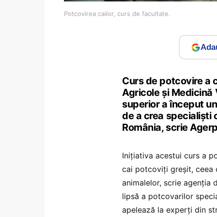
Potcovirea cailor, curs de facultate.
Adau
Curs de potcovire a c
Agricole şi Medicină 
superior a început un
de a crea specialişti 
România, scrie Agerp
Iniţiativa acestui curs a 
cai potcoviţi greșit, cee
animalelor, scrie agenția 
lipsă a potcovarilor specia
apelează la experţi din st