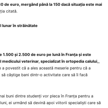
0 de euro, mergând până la 150 dacă situaţia este mai
ia citată.
l lunar în străinătate
e 1.500 şi 2.500 de euro pe lună în Franţa şi este
 medicului veterinar, specializat în ortopedia calului
„,
e a povestit că a ales această meserie pentru că a
t să câştige bani dintr-o activitate care să îi facă
 mai buni dintre studenţi vor pleca în Franţa pentru a
uni, ei urmând să devină apoi viitorii specialişti care să