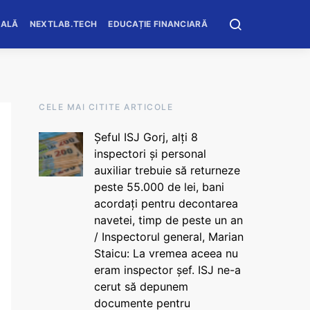
OALĂ
NEXTLAB.TECH
EDUCAȚIE FINANCIARĂ
CELE MAI CITITE ARTICOLE
Șeful ISJ Gorj, alți 8
inspectori și personal
auxiliar trebuie să returneze
peste 55.000 de lei, bani
acordați pentru decontarea
navetei, timp de peste un an
/ Inspectorul general, Marian
Staicu: La vremea aceea nu
eram inspector șef. ISJ ne-a
cerut să depunem
documente pentru