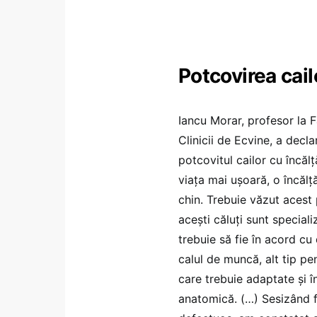
Potcovirea cail
Iancu Morar, profesor la 
Clinicii de Ecvine, a decl
potcovitul cailor cu încăl
viaţa mai uşoară, o încălţ
chin. Trebuie văzut acest
aceşti căluţi sunt speciali
trebuie să fie în acord cu
calul de muncă, alt tip pe
care trebuie adaptate şi î
anatomică. (…) Sesizând f