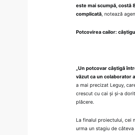
este mai scumpă, costă 8
complicată
, notează agenț
Potcovirea cailor: câştigu
„Un potcovar câştigă într
văzut ca un colaborator al
a mai precizat Leguy, car
crescut cu cai şi şi-a dori
plăcere.
La finalul proiectului, cei
urma un stagiu de câteva l