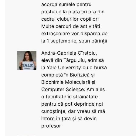
acorda sumele pentru
posturile la plata cu ora din
cadrul cluburilor copiilor:
Multe cercuri de activități
extrașcolare vor dispărea de
la 1 septembrie, spun părinții
Andra-Gabriela Cîrstoiu,
elevă din Târgu Jiu, admisă
la Yale University cu o bursă
completă în Biofizică și
Biochimie Moleculară și
Computer Science: Am ales
o facultate în străinătate
pentru că pot deprinde noi
cunoștințe, dar vreau să mă
întorc în țară și să devin
profesor