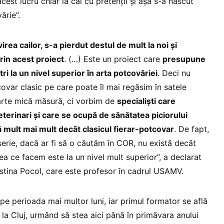
est lucru chiar la cai cu pretenţii şi aşa s-a născut
ărie”.
ea cailor, s-a pierdut destul de mult la noi şi
rin acest proiect
. (…) Este un proiect care
presupune
i la un nivel superior în arta potcovăriei
. Deci nu
ovar clasic pe care poate îl mai regăsim în satele
oarte mică măsură, ci vorbim de
specialişti care
terinari şi care se ocupă de sănătatea piciorului
 mult mai mult decât clasicul fierar-potcovar
. De fapt,
erie, dacă ar fi să o căutăm în COR, nu există decât
eea ce facem este la un nivel mult superior”, a declarat
istina Pocol, care este profesor în cadrul USAMV.
pe perioada mai multor luni, iar primul formator se află
la Cluj, urmând să stea aici până în primăvara anului