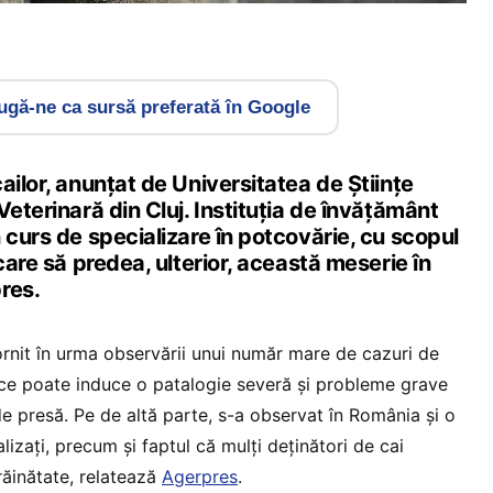
gă-ne ca sursă preferată în Google
ailor, anunțat de Universitatea de Ştiinţe
Veterinară din Cluj. Instituția de învățământ
 curs de specializare în potcovărie, cu scopul
care să predea, ulterior, această meserie în
res.
pornit în urma observării unui număr mare de cazuri de
a ce poate induce o patalogie severă şi probleme grave
de presă. Pe de altă parte, s-a observat în România şi o
lizaţi, precum şi faptul că mulţi deţinători de cai
răinătate, relatează
Agerpres
.