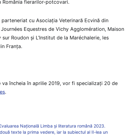
 România fierarilor-potcovari.
 parteneriat cu Asociaţia Veterinară Ecvină din
 Journées Equestres de Vichy Agglomération, Maison
 sur Roudon şi L’Institut de la Maréchalerie, les
n Franţa.
 va încheia în aprilie 2019, vor fi specializaţi 20 de
es
.
valuarea Națională Limba și literatura română 2023.
două texte la prima vedere, iar la subiectul al II-lea un