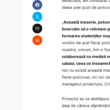
defectuos, am constatat ac
ideea unei şcoli de potcov
„
Această meserie, potcovir
încercăm să o reînviem p
formarea studenţilor noştr
vorbim de acel fierar potc
noastre, oricum, într-o f
colaborează cu medicii ve
calului, ceea ce înseamnă
nici nu există această mes
fierar-potcovar, ori noi c
managerul proiectului, Cr
Proiectul se va desfăşura 
deja de câteva săptămâni 