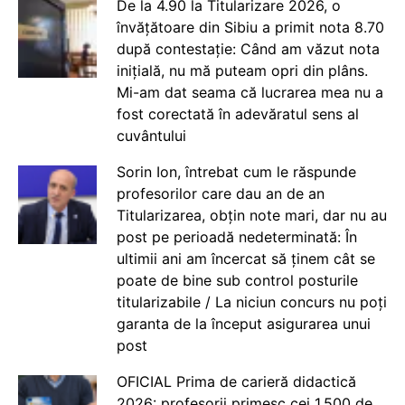
De la 4.90 la Titularizare 2026, o
învățătoare din Sibiu a primit nota 8.70
după contestație: Când am văzut nota
inițială, nu mă puteam opri din plâns.
Mi-am dat seama că lucrarea mea nu a
fost corectată în adevăratul sens al
cuvântului
Sorin Ion, întrebat cum le răspunde
profesorilor care dau an de an
Titularizarea, obțin note mari, dar nu au
post pe perioadă nedeterminată: În
ultimii ani am încercat să ținem cât se
poate de bine sub control posturile
titularizabile / La niciun concurs nu poți
garanta de la început asigurarea unui
post
OFICIAL Prima de carieră didactică
2026: profesorii primesc cei 1.500 de