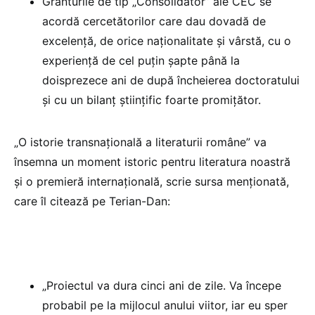
Granturile de tip „Consolidator” ale CEC se
acordă cercetătorilor care dau dovadă de
excelenţă, de orice naţionalitate şi vârstă, cu o
experienţă de cel puţin şapte până la
doisprezece ani de după încheierea doctoratului
şi cu un bilanţ ştiinţific foarte promiţător.
„O istorie transnaţională a literaturii române” va
însemna un moment istoric pentru literatura noastră
şi o premieră internaţională, scrie sursa menționată,
care îl citează pe Terian-Dan:
„Proiectul va dura cinci ani de zile. Va începe
probabil pe la mijlocul anului viitor, iar eu sper