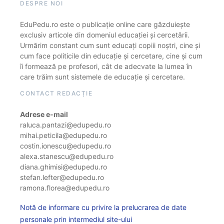
DESPRE NOI
EduPedu.ro este o publicație online care găzduiește
exclusiv articole din domeniul educației și cercetării.
Urmărim constant cum sunt educați copiii noștri, cine și
cum face politicile din educație și cercetare, cine și cum
îi formează pe profesori, cât de adecvate la lumea în
care trăim sunt sistemele de educație și cercetare.
CONTACT REDACȚIE
Adrese e-mail
raluca.pantazi@edupedu.ro
mihai.peticila@edupedu.ro
costin.ionescu@edupedu.ro
alexa.stanescu@edupedu.ro
diana.ghimisi@edupedu.ro
stefan.lefter@edupedu.ro
ramona.florea@edupedu.ro
Notă de informare cu privire la prelucrarea de date
personale prin intermediul site-ului