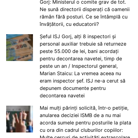
Gorj: Ministerul o comite grav de tot.
Ne sună directorii disperați că oamenii
rămân fără posturi. Ce se întâmplă cu
învățătorii, cu educatorii?
Șeful ISJ Gorj, alți 8 inspectori și
personal auxiliar trebuie să returneze
peste 55.000 de lei, bani acordați
pentru decontarea navetei, timp de
peste un an / Inspectorul general,
Marian Staicu: La vremea aceea nu
eram inspector șef. ISJ ne-a cerut să
depunem documente pentru
decontarea navetei
Mai mulți părinți solicită, într-o petiție,
anularea deciziei ISMB de a nu mai
acorda sumele pentru posturile la plata
cu ora din cadrul cluburilor copiilor:
Multe cercuri de activități extrașcolare