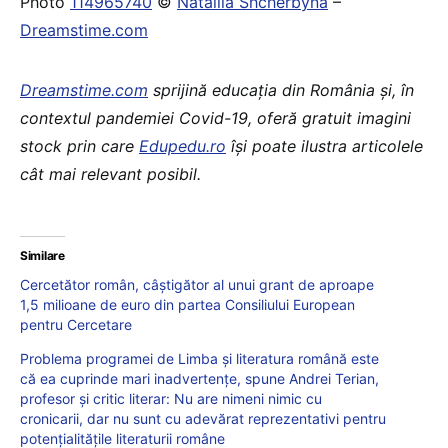
Photo
114965740
©
Nataliia Shcherbyna
–
Dreamstime.com
Dreamstime.com
sprijină educaţia din România şi, în
contextul pandemiei Covid-19, oferă gratuit imagini
stock prin care
Edupedu.ro
îşi poate ilustra articolele
cât mai relevant posibil.
Similare
Cercetător român, câștigător al unui grant de aproape
1,5 milioane de euro din partea Consiliului European
pentru Cercetare
Problema programei de Limba și literatura română este
că ea cuprinde mari inadvertențe, spune Andrei Terian,
profesor și critic literar: Nu are nimeni nimic cu
cronicarii, dar nu sunt cu adevărat reprezentativi pentru
potențialitățile literaturii române