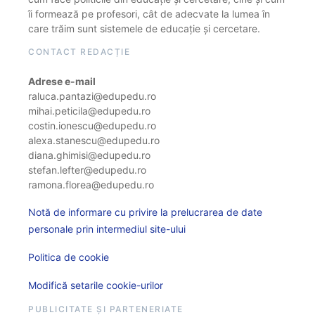
îi formează pe profesori, cât de adecvate la lumea în
care trăim sunt sistemele de educație și cercetare.
CONTACT REDACȚIE
Adrese e-mail
raluca.pantazi@edupedu.ro
mihai.peticila@edupedu.ro
costin.ionescu@edupedu.ro
alexa.stanescu@edupedu.ro
diana.ghimisi@edupedu.ro
stefan.lefter@edupedu.ro
ramona.florea@edupedu.ro
Notă de informare cu privire la prelucrarea de date
personale prin intermediul site-ului
Politica de cookie
Modifică setarile cookie-urilor
PUBLICITATE ȘI PARTENERIATE