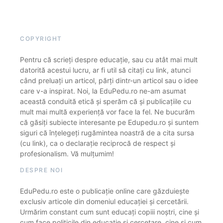
COPYRIGHT
Pentru că scrieți despre educație, sau cu atât mai mult
datorită acestui lucru, ar fi util să citați cu link, atunci
când preluați un articol, părți dintr-un articol sau o idee
care v-a inspirat. Noi, la EduPedu.ro ne-am asumat
această conduită etică și sperăm că și publicațiile cu
mult mai multă experiență vor face la fel. Ne bucurăm
că găsiți subiecte interesante pe Edupedu.ro și suntem
siguri că înțelegeți rugămintea noastră de a cita sursa
(cu link), ca o declarație reciprocă de respect și
profesionalism. Vă mulțumim!
DESPRE NOI
EduPedu.ro este o publicație online care găzduiește
exclusiv articole din domeniul educației și cercetării.
Urmărim constant cum sunt educați copiii noștri, cine și
cum face politicile din educație și cercetare, cine și cum