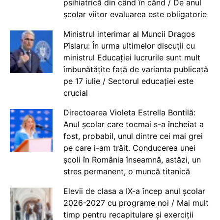
psihiatrică din când în când / De anul
școlar viitor evaluarea este obligatorie
Ministrul interimar al Muncii Dragos
Pîslaru: În urma ultimelor discuții cu
ministrul Educației lucrurile sunt mult
îmbunătățite față de varianta publicată
pe 17 iulie / Sectorul educației este
crucial
Directoarea Violeta Estrella Bontilă:
Anul școlar care tocmai s-a încheiat a
fost, probabil, unul dintre cei mai grei
pe care i-am trăit. Conducerea unei
școli în România înseamnă, astăzi, un
stres permanent, o muncă titanică
Elevii de clasa a IX-a încep anul școlar
2026-2027 cu programe noi / Mai mult
timp pentru recapitulare și exerciții