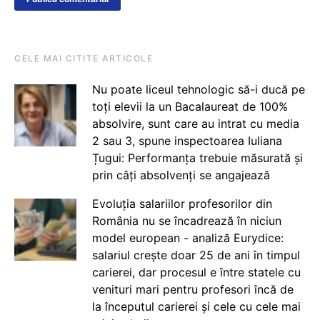
CELE MAI CITITE ARTICOLE
Nu poate liceul tehnologic să-i ducă pe
toți elevii la un Bacalaureat de 100%
absolvire, sunt care au intrat cu media
2 sau 3, spune inspectoarea Iuliana
Țugui: Performanța trebuie măsurată și
prin câți absolvenți se angajează
Evoluția salariilor profesorilor din
România nu se încadrează în niciun
model european - analiză Eurydice:
salariul crește doar 25 de ani în timpul
carierei, dar procesul e între statele cu
venituri mari pentru profesori încă de
la începutul carierei și cele cu cele mai