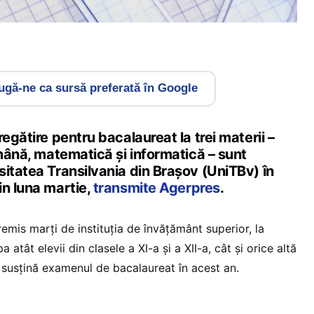
gă-ne ca sursă preferată în Google
egătire pentru bacalaureat la trei materii –
omână, matematică şi informatică – sunt
itatea Transilvania din Braşov (UniTBv) în
in luna martie,
transmite Agerpres
.
mis marţi de instituţia de învăţământ superior, la
 atât elevii din clasele a XI-a şi a XII-a, cât şi orice altă
susţină examenul de bacalaureat în acest an.