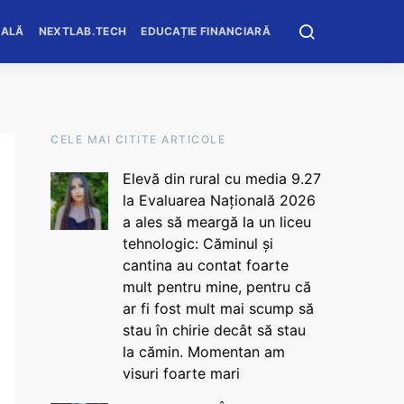
OALĂ
NEXTLAB.TECH
EDUCAȚIE FINANCIARĂ
CELE MAI CITITE ARTICOLE
Elevă din rural cu media 9.27
la Evaluarea Națională 2026
a ales să meargă la un liceu
tehnologic: Căminul și
cantina au contat foarte
mult pentru mine, pentru că
ar fi fost mult mai scump să
stau în chirie decât să stau
la cămin. Momentan am
visuri foarte mari