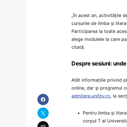
„În acest an, activităţile 
cursurile de limba şi lite
Participarea la toate acest
alege modulele la care part
citată.
Despre sesiuni: unde
Atât informaţiile privind 
online, dar şi programul co
admitere.unitbv.ro
, la sec
Pentru limba şi liter
corpul T al Universit