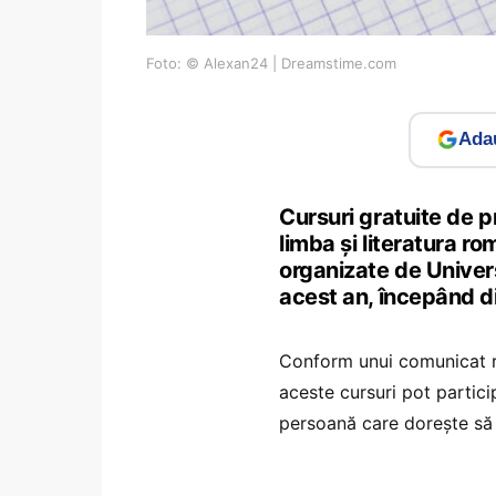
Foto: © Alexan24 | Dreamstime.com
Adau
Cursuri gratuite de pr
limba şi literatura r
organizate de Univers
acest an, începând d
Conform unui comunicat re
aceste cursuri pot participa
persoană care doreşte să 