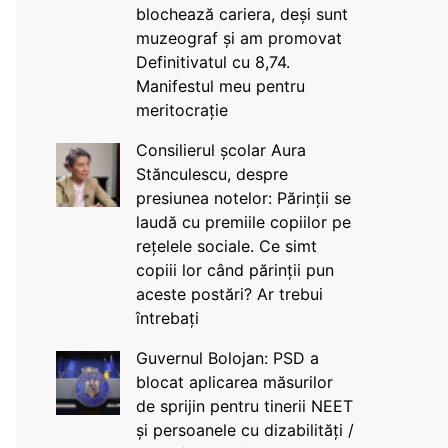
blochează cariera, deși sunt
muzeograf și am promovat
Definitivatul cu 8,74.
Manifestul meu pentru
meritocrație
Consilierul școlar Aura
Stănculescu, despre
presiunea notelor: Părinții se
laudă cu premiile copiilor pe
rețelele sociale. Ce simt
copiii lor când părinții pun
aceste postări? Ar trebui
întrebați
Guvernul Bolojan: PSD a
blocat aplicarea măsurilor
de sprijin pentru tinerii NEET
și persoanele cu dizabilități /