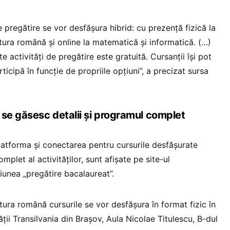
de pregătire se vor desfăşura hibrid: cu prezenţă fizică la
ratura română şi online la matematică şi informatică. (…)
e activităţi de pregătire este gratuită. Cursanţii îşi pot
icipă în funcţie de propriile opţiuni”, a precizat sursa
 se găsesc detalii și programul complet
platforma şi conectarea pentru cursurile desfăşurate
mplet al activităţilor, sunt afişate pe site-ul
ţiunea „pregătire bacalaureat”.
atura română cursurile se vor desfăşura în format fizic în
ăţii Transilvania din Braşov, Aula Nicolae Titulescu, B-dul