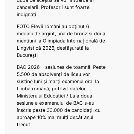
după ce aceștia se vor întoarce în
cancelarii. Profesorii sunt foarte
indignați
FOTO Elevii români au obținut 6
medalii de argint, una de bronz și două
mențiuni la Olimpiada Internațională de
Lingvistică 2026, desfășurată la
București
BAC 2026 – sesiunea de toamnă. Peste
5.500 de absolvenți de liceu vor
susține luni și marți examenul oral la
Limba română, potrivit datelor
Ministerului Educației / La a doua
sesiune a examenului de BAC s-au
înscris peste 33.000 de candidați, cu
aproape 10% mai mulți decât anul
trecut