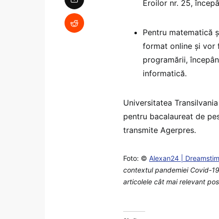
Eroilor nr. 25, înce
Pentru matematică şi
format online şi vor
programării, începân
informatică.
Universitatea Transilvania
pentru bacalaureat de pest
transmite Agerpres.
Foto: ©
Alexan24 | Dreamsti
contextul pandemiei Covid-19,
articolele cât mai relevant posi