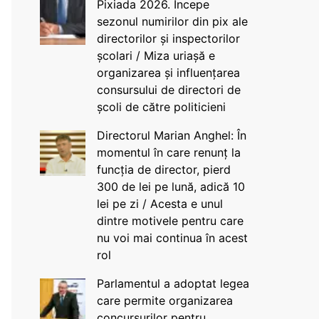
Pixiada 2026. Începe
sezonul numirilor din pix ale
directorilor și inspectorilor
școlari / Miza uriașă e
organizarea și influențarea
consursului de directori de
școli de către politicieni
Directorul Marian Anghel: În
momentul în care renunț la
funcția de director, pierd
300 de lei pe lună, adică 10
lei pe zi / Acesta e unul
dintre motivele pentru care
nu voi mai continua în acest
rol
Parlamentul a adoptat legea
care permite organizarea
concursurilor pentru