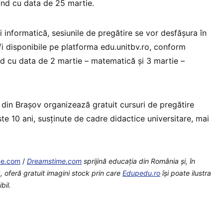
pând cu data de 25 martie.
 informatică, sesiunile de pregătire se vor desfăşura în
 fi disponibile pe platforma edu.unitbv.ro, conform
d cu data de 2 martie – matematică şi 3 martie –
 din Braşov organizează gratuit cursuri de pregătire
e 10 ani, susţinute de cadre didactice universitare, mai
me.com
/
Dreamstime.com
sprijină educaţia din România şi, în
 oferă gratuit imagini stock prin care
Edupedu.ro
îşi poate ilustra
bil.