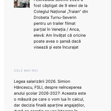
fost câștigat de 9 elevi de la
Colegiul Național „Traian” din
Drobeta Turnu-Severin
pentru un trailer filmat
parțial în Veneția / Anca,
elevă: Am învățat că oricine
poate avea o șansă dacă
visează și este încurajat
CELE MAI NOI
Legea salarizării 2026. Simion
Hăncescu, FSLI, despre neînceperea
anului școlar 2026-2027: Aceasta este
o măsură pe care o vom lua în calcul,
dar decizia finală aparține angajaților,