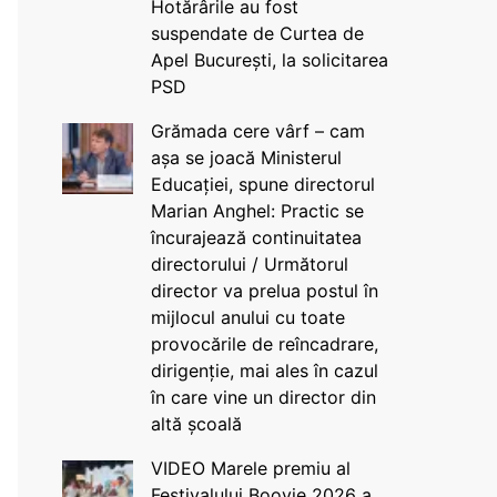
Hotărârile au fost
suspendate de Curtea de
Apel București, la solicitarea
PSD
Grămada cere vârf – cam
așa se joacă Ministerul
Educației, spune directorul
Marian Anghel: Practic se
încurajează continuitatea
directorului / Următorul
director va prelua postul în
mijlocul anului cu toate
provocările de reîncadrare,
dirigenție, mai ales în cazul
în care vine un director din
altă școală
VIDEO Marele premiu al
Festivalului Boovie 2026 a