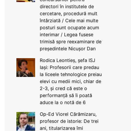
directori în institutele de
cercetare, procedură mult
întârziată / Cele mai multe
posturi sunt ocupate acum
interimar / Legea fusese
trimisă spre reexaminare de
președintele Nicușor Dan
Rodica Leontieș, șefa ISJ
Iași: Profesorii care predau
la liceele tehnologice preiau
elevi cu medii mici, chiar de
2-3, și cred că este o
performanță să îi poată
aduce la o notă de 6
Op-Ed Viorel Cărămizaru,
profesor de istorie: De trei
ani, titularizarea îmi