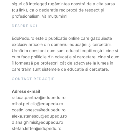
siguri că înțelegeți rugămintea noastră de a cita sursa
(cu link), ca o declarație reciprocă de respect și
profesionalism. Vă mulțumim!
DESPRE NOI
EduPedu.ro este o publicație online care găzduiește
exclusiv articole din domeniul educației și cercetării.
Urmărim constant cum sunt educați copiii noștri, cine și
cum face politicile din educație și cercetare, cine și cum
îi formează pe profesori, cât de adecvate la lumea în
care trăim sunt sistemele de educație și cercetare.
CONTACT REDACȚIE
Adrese e-mail
raluca.pantazi@edupedu.ro
mihai.peticila@edupedu.ro
costin.ionescu@edupedu.ro
alexa.stanescu@edupedu.ro
diana.ghimisi@edupedu.ro
stefan.lefter@edupedu.ro