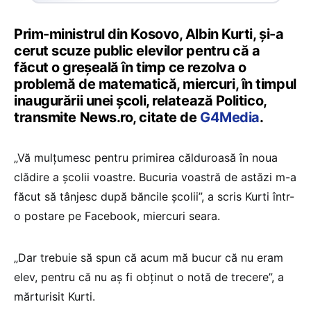
Prim-ministrul din Kosovo, Albin Kurti, şi-a
cerut scuze public elevilor pentru că a
făcut o greşeală în timp ce rezolva o
problemă de matematică, miercuri, în timpul
inaugurării unei şcoli, relatează Politico,
transmite News.ro, citate de
G4Media
.
„Vă mulţumesc pentru primirea călduroasă în noua
clădire a şcolii voastre. Bucuria voastră de astăzi m-a
făcut să tânjesc după băncile şcolii”, a scris Kurti într-
o postare pe Facebook, miercuri seara.
„Dar trebuie să spun că acum mă bucur că nu eram
elev, pentru că nu aş fi obţinut o notă de trecere”, a
mărturisit Kurti.