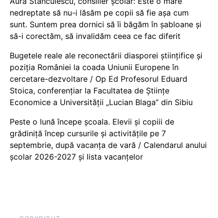
Aura Stănculescu, consilier școlar: Este o mare
nedreptate să nu-i lăsăm pe copii să fie așa cum
sunt. Suntem prea dornici să îi băgăm în șabloane și
să-i corectăm, să invalidăm ceea ce fac diferit
Bugetele reale ale reconectării diasporei științifice și
poziția României la coada Uniunii Europene în
cercetare-dezvoltare / Op Ed Profesorul Eduard
Stoica, conferențiar la Facultatea de Științe
Economice a Universității „Lucian Blaga” din Sibiu
Peste o lună începe școala. Elevii și copiii de
grădiniță încep cursurile și activitățile pe 7
septembrie, după vacanța de vară / Calendarul anului
școlar 2026-2027 și lista vacanțelor