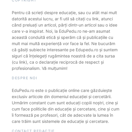
COPYRIGHT
Pentru că scrieți despre educație, sau cu atât mai mult
datorită acestui lucru, ar fi util să citați cu link, atunci
când preluați un articol, părți dintr-un articol sau o idee
care v-a inspirat. Noi, la EduPedu.ro ne-am asumat
această conduită etică și sperăm că și publicațiile cu
mult mai multă experiență vor face la fel. Ne bucurăm
că găsiți subiecte interesante pe Edupedu.ro și suntem
siguri că înțelegeți rugămintea noastră de a cita sursa
(cu link), ca o declarație reciprocă de respect și
profesionalism. Vă mulțumim!
DESPRE NOI
EduPedu.ro este o publicație online care găzduiește
exclusiv articole din domeniul educației și cercetării.
Urmărim constant cum sunt educați copiii noștri, cine și
cum face politicile din educație și cercetare, cine și cum
îi formează pe profesori, cât de adecvate la lumea în
care trăim sunt sistemele de educație și cercetare.
CONTACT REDACȚIE