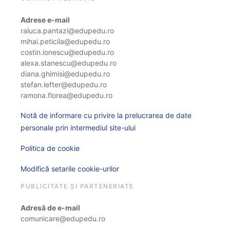
Adrese e-mail
raluca.pantazi@edupedu.ro
mihai.peticila@edupedu.ro
costin.ionescu@edupedu.ro
alexa.stanescu@edupedu.ro
diana.ghimisi@edupedu.ro
stefan.lefter@edupedu.ro
ramona.florea@edupedu.ro
Notă de informare cu privire la prelucrarea de date
personale prin intermediul site-ului
Politica de cookie
Modifică setarile cookie-urilor
PUBLICITATE ȘI PARTENERIATE
Adresă de e-mail
comunicare@edupedu.ro