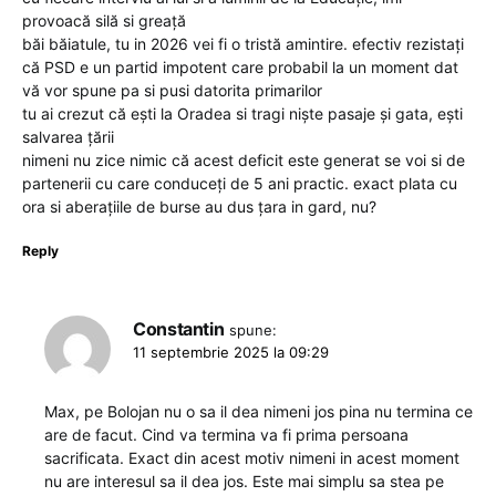
provoacă silă si greață
băi băiatule, tu in 2026 vei fi o tristă amintire. efectiv rezistați
că PSD e un partid impotent care probabil la un moment dat
vă vor spune pa si pusi datorita primarilor
tu ai crezut că ești la Oradea si tragi niște pasaje și gata, ești
salvarea țării
nimeni nu zice nimic că acest deficit este generat se voi si de
partenerii cu care conduceți de 5 ani practic. exact plata cu
ora si aberațiile de burse au dus țara in gard, nu?
Reply
Constantin
spune:
11 septembrie 2025 la 09:29
Max, pe Bolojan nu o sa il dea nimeni jos pina nu termina ce
are de facut. Cind va termina va fi prima persoana
sacrificata. Exact din acest motiv nimeni in acest moment
nu are interesul sa il dea jos. Este mai simplu sa stea pe