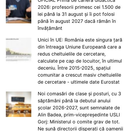
OFICIAL Prima de carieră didactică
2026: profesorii primesc cei 1.500 de
lei până la 31 august și îi pot folosi
până în august 2027 dacă rămân în
învățământ
Unici în UE: România este singura țară
din întreaga Uniune Europeană care a
redus cheltuielile de cercetare,
calculate pe cap de locuitor, în ultimul
deceniu. Între 2015-2025, spațiul
comunitar a crescut masiv cheltuielile
de cercetare - ultimele date Eurostat
Noi comasări de clase și posturi, cu 3
săptămâni până la debutul anului
școlar 2026-2027, sunt semnalate de
Alin Badea, prim-vicepreședinte USLI
Gorj: Ministerul o comite grav de tot.
Ne sună directorii disperați că oamenii