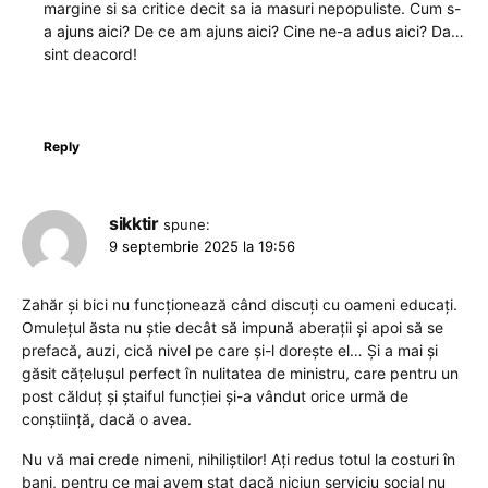
margine si sa critice decit sa ia masuri nepopuliste. Cum s-
a ajuns aici? De ce am ajuns aici? Cine ne-a adus aici? Da…
sint deacord!
Reply
sikktir
spune:
9 septembrie 2025 la 19:56
Zahăr și bici nu funcționează când discuți cu oameni educați.
Omulețul ăsta nu știe decât să impună aberații și apoi să se
prefacă, auzi, cică nivel pe care și-l dorește el… Și a mai și
găsit cățelușul perfect în nulitatea de ministru, care pentru un
post călduț și ștaiful funcției și-a vândut orice urmă de
conștiință, dacă o avea.
Nu vă mai crede nimeni, nihiliștilor! Ați redus totul la costuri în
bani, pentru ce mai avem stat dacă niciun serviciu social nu