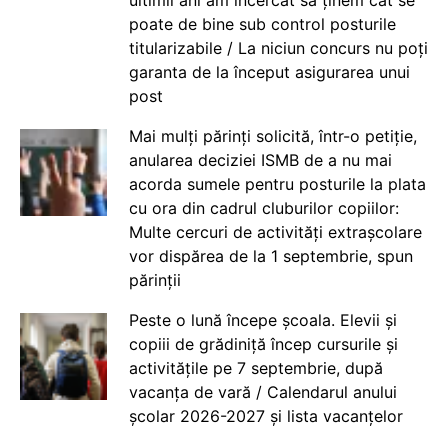
ultimii ani am încercat să ținem cât se
poate de bine sub control posturile
titularizabile / La niciun concurs nu poți
garanta de la început asigurarea unui
post
Mai mulți părinți solicită, într-o petiție,
anularea deciziei ISMB de a nu mai
acorda sumele pentru posturile la plata
cu ora din cadrul cluburilor copiilor:
Multe cercuri de activități extrașcolare
vor dispărea de la 1 septembrie, spun
părinții
Peste o lună începe școala. Elevii și
copiii de grădiniță încep cursurile și
activitățile pe 7 septembrie, după
vacanța de vară / Calendarul anului
școlar 2026-2027 și lista vacanțelor