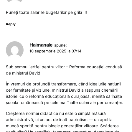
Puneți toate salariile bugetarilor pe grila !!!
Reply
Haimanale
spune:
10 septembrie 2025 la 07:14
Sub semnul jertfei pentru viitor – Reforma educației condusă
de ministrul David
În vremuri de profundă transformare, când idealurile națiunii
cer fermitate și viziune, ministrul David a răspuns chemării
istoriei cu o reformă educațională curajoasă, menită să înalțe
școala românească pe cele mai înalte culmi ale performanței.
Creșterea normei didactice nu este o simplă măsură
administrativă, ci un act de înalt patriotism — un apel la
muncă sporită pentru binele generațiilor viitoare. Scăderea
veniturilor? Un sacrificiu temporar, asumat cu demnitate de