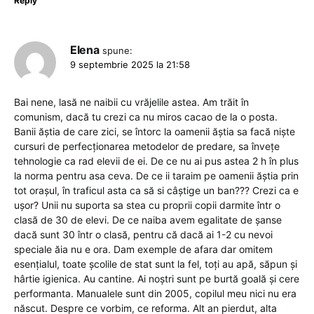
Reply
Elena
spune:
9 septembrie 2025 la 21:58
Bai nene, lasă ne naibii cu vrăjelile astea. Am trăit în
comunism, dacă tu crezi ca nu miros cacao de la o posta.
Banii ăștia de care zici, se întorc la oamenii ăștia sa facă niște
cursuri de perfecționarea metodelor de predare, sa învețe
tehnologie ca rad elevii de ei. De ce nu ai pus astea 2 h în plus
la norma pentru asa ceva. De ce ii taraim pe oamenii ăștia prin
tot orașul, în traficul asta ca să si câștige un ban??? Crezi ca e
ușor? Unii nu suporta sa stea cu proprii copii darmite într o
clasă de 30 de elevi. De ce naiba avem egalitate de șanse
dacă sunt 30 într o clasă, pentru că dacă ai 1-2 cu nevoi
speciale ăia nu e ora. Dam exemple de afara dar omitem
esențialul, toate școlile de stat sunt la fel, toți au apă, săpun și
hârtie igienica. Au cantine. Ai noștri sunt pe burtă goală și cere
performanta. Manualele sunt din 2005, copilul meu nici nu era
născut. Despre ce vorbim, ce reforma. Alt an pierdut, alta