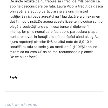
De unde rezulta ca nu trebuie sa ii treci de milă pentru ca
apoi te desconsidera pe față. Laura Vicol a trecut ca gasca
prin apă, a afacut o particulara și a ajuns ministrul
justiției!Ea nici bacalaureatul nu îl lua dacă era un examen
dat în mod cinstit.De aceea aceste licee tehnologice sunt o
plagă a societății unde primesc burse si diplome fii
interlopilor și nu numai care fac apoi o particulara și apoi
sunt promovați în funcții unde fac prăpăd când ajung!Au
ajuns repetenți claselor 5-8 sa aibă note de 8,9,10 la
liceu!!Ei nu stiu sa scrie și au medii de 9 și 10!!Și apoi ne
mirăm ca nu vrea UE sa ne mai recunoască diplomele!!
De ce nu ar face?
Reply
LASĂ UN RĂSPUNS