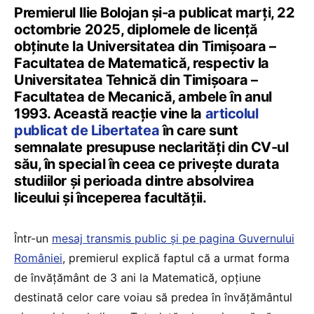
Premierul Ilie Bolojan și-a publicat marți, 22
octombrie 2025, diplomele de licență
obținute la Universitatea din Timișoara –
Facultatea de Matematică, respectiv la
Universitatea Tehnică din Timișoara –
Facultatea de Mecanică, ambele în anul
1993. Această reacție vine la
articolul
publicat de Libertatea
în care sunt
semnalate presupuse neclarități din CV-ul
său, în special în ceea ce privește durata
studiilor și perioada dintre absolvirea
liceului și începerea facultății.
Într-un
mesaj transmis public și pe pagina Guvernului
României
, premierul explică faptul că a urmat forma
de învățământ de 3 ani la Matematică, opțiune
destinată celor care voiau să predea în învățământul