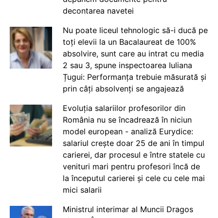
decontarea navetei
Nu poate liceul tehnologic să-i ducă pe
toți elevii la un Bacalaureat de 100%
absolvire, sunt care au intrat cu media
2 sau 3, spune inspectoarea Iuliana
Țugui: Performanța trebuie măsurată și
prin câți absolvenți se angajează
Evoluția salariilor profesorilor din
România nu se încadrează în niciun
model european - analiză Eurydice:
salariul crește doar 25 de ani în timpul
carierei, dar procesul e între statele cu
venituri mari pentru profesori încă de
la începutul carierei și cele cu cele mai
mici salarii
Ministrul interimar al Muncii Dragos