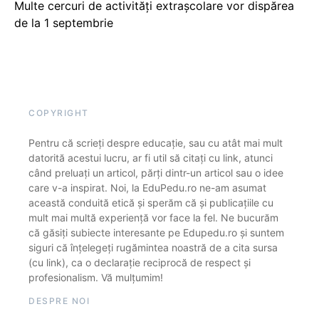
Multe cercuri de activități extrașcolare vor dispărea
de la 1 septembrie
COPYRIGHT
Pentru că scrieți despre educație, sau cu atât mai mult
datorită acestui lucru, ar fi util să citați cu link, atunci
când preluați un articol, părți dintr-un articol sau o idee
care v-a inspirat. Noi, la EduPedu.ro ne-am asumat
această conduită etică și sperăm că și publicațiile cu
mult mai multă experiență vor face la fel. Ne bucurăm
că găsiți subiecte interesante pe Edupedu.ro și suntem
siguri că înțelegeți rugămintea noastră de a cita sursa
(cu link), ca o declarație reciprocă de respect și
profesionalism. Vă mulțumim!
DESPRE NOI