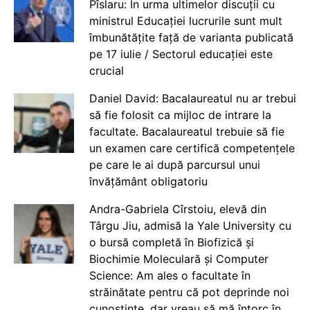
Pîslaru: În urma ultimelor discuții cu
ministrul Educației lucrurile sunt mult
îmbunătățite față de varianta publicată
pe 17 iulie / Sectorul educației este
crucial
Daniel David: Bacalaureatul nu ar trebui
să fie folosit ca mijloc de intrare la
facultate. Bacalaureatul trebuie să fie
un examen care certifică competențele
pe care le ai după parcursul unui
învățământ obligatoriu
Andra-Gabriela Cîrstoiu, elevă din
Târgu Jiu, admisă la Yale University cu
o bursă completă în Biofizică și
Biochimie Moleculară și Computer
Science: Am ales o facultate în
străinătate pentru că pot deprinde noi
cunoștințe, dar vreau să mă întorc în