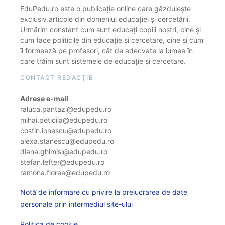
EduPedu.ro este o publicație online care găzduiește
exclusiv articole din domeniul educației și cercetării.
Urmărim constant cum sunt educați copiii noștri, cine și
cum face politicile din educație și cercetare, cine și cum
îi formează pe profesori, cât de adecvate la lumea în
care trăim sunt sistemele de educație și cercetare.
CONTACT REDACȚIE
Adrese e-mail
raluca.pantazi@edupedu.ro
mihai.peticila@edupedu.ro
costin.ionescu@edupedu.ro
alexa.stanescu@edupedu.ro
diana.ghimisi@edupedu.ro
stefan.lefter@edupedu.ro
ramona.florea@edupedu.ro
Notă de informare cu privire la prelucrarea de date
personale prin intermediul site-ului
Politica de cookie