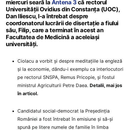
miercuri seară la
Antena 3
că rectorul
Universității Ovidius din Constanța (UOC),
Dan Iliescu, l-a întrebat despre
coordonatorul lucrării de disertație a fiului
său, Filip, care a terminat în acest an
Facultatea de Medicină a aceleiași
universități.
Ciolacu a vorbit și despre meditațiile la engleză
și la economie, dându-i exemplu ca interlocutori
pe rectorul SNSPA, Remus Pricopie, și fostul
ministrul Agriculturii Petre Daea.
Detalii, mai jos
în articol.
Candidatul social-democrat la Președinția
României a fost întrebat în emisiune și să-și
spună pe litere numele de familie în limba