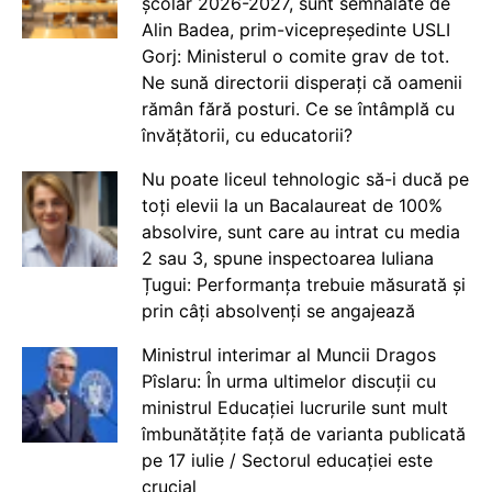
școlar 2026-2027, sunt semnalate de
Alin Badea, prim-vicepreședinte USLI
Gorj: Ministerul o comite grav de tot.
Ne sună directorii disperați că oamenii
rămân fără posturi. Ce se întâmplă cu
învățătorii, cu educatorii?
Nu poate liceul tehnologic să-i ducă pe
toți elevii la un Bacalaureat de 100%
absolvire, sunt care au intrat cu media
2 sau 3, spune inspectoarea Iuliana
Țugui: Performanța trebuie măsurată și
prin câți absolvenți se angajează
Ministrul interimar al Muncii Dragos
Pîslaru: În urma ultimelor discuții cu
ministrul Educației lucrurile sunt mult
îmbunătățite față de varianta publicată
pe 17 iulie / Sectorul educației este
crucial