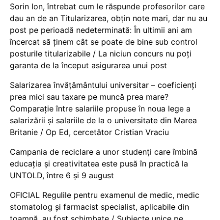
Sorin Ion, întrebat cum le răspunde profesorilor care
dau an de an Titularizarea, obțin note mari, dar nu au
post pe perioadă nedeterminată: În ultimii ani am
încercat să ținem cât se poate de bine sub control
posturile titularizabile / La niciun concurs nu poți
garanta de la început asigurarea unui post
Salarizarea învățământului universitar – coeficienți
prea mici sau taxare pe muncă prea mare?
Comparație între salariile propuse în noua lege a
salarizării și salariile de la o universitate din Marea
Britanie / Op Ed, cercetător Cristian Vraciu
Campania de reciclare a unor studenți care îmbină
educația și creativitatea este pusă în practică la
UNTOLD, între 6 și 9 august
OFICIAL Regulile pentru examenul de medic, medic
stomatolog și farmacist specialist, aplicabile din
toamnă, au fost schimbate / Subiecte unice pe