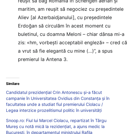
reușit să bag România în Schengen aerian și
maritim, am reușit să negociez cu președintele
Aliev [al Azerbaidjanului], cu președintele
Erdoğan să circulăm în acest moment cu
buletinul, cu doamna Meloni – chiar dânsa mi-a
zis: «hm, vorbești acceptabil engleză» – cred că
a vrut să fie elegantă cu mine (…)”, a spus
premierul la Antena 3.
Similare
Candidatul prezidențial Crin Antonescu și-a făcut
campanie în Universitatea Ovidius din Constanța și în
facultatea unde a studiat fiul premierului Ciolacu /
Legea interzice prozelitismul politic în universități
Snoop.ro: Fiul lui Marcel Ciolacu, repartizat în Târgu
Mureș cu notă mică la rezidențiat, a ajuns medic la
București, în departamentul ministrului Rafila