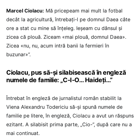
Marcel Ciolacu:
Mă pricepeam mai mult la fotbal
decât la agricultură, întrebați-l pe domnul Daea câte
ore a stat cu mine să înțeleg. Ieșeam cu dânsul și
zicea că plouă. Ziceam «mai plouă, domnul Daea».
Zicea «nu, nu, acum intră banii la fermieri în
buzunar»”.
Ciolacu, pus să-și silabisească în engleză
numele de familie: „C-I-O… Haideți…”
Întrebat în engleză de jurnalistul român stabilit la
Viena Alexandru Todericiu să-și spună numele de
familie pe litere, în engleză, Ciolacu a avut un răspuns
ezitant. A silabisit prima parte, „Cio-”, după care nu a
mai continuat.