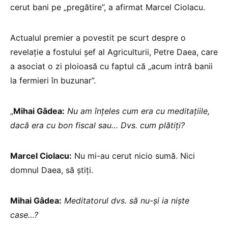
cerut bani pe „pregătire”, a afirmat Marcel Ciolacu.
Actualul premier a povestit pe scurt despre o
revelație a fostului șef al Agriculturii, Petre Daea, care
a asociat o zi ploioasă cu faptul că „acum intră banii
la fermieri în buzunar”.
„
Mihai Gâdea:
Nu am înțeles cum era cu meditațiile,
dacă era cu bon fiscal sau… Dvs. cum plătiți?
Marcel Ciolacu:
Nu mi-au cerut nicio sumă. Nici
domnul Daea, să știți.
Mihai Gâdea:
Meditatorul dvs. să nu-și ia niște
case…?