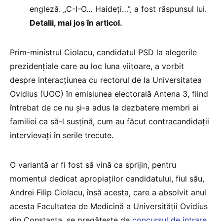
engleză. „C-I-O… Haideți…”, a fost răspunsul lui.
Detalii, mai jos în articol.
Prim-ministrul Ciolacu, candidatul PSD la alegerile
prezidențiale care au loc luna viitoare, a vorbit
despre interacțiunea cu rectorul de la Universitatea
Ovidius (UOC) în emisiunea electorală Antena 3, fiind
întrebat de ce nu și-a adus la dezbatere membri ai
familiei ca să-l susțină, cum au făcut contracandidații
intervievați în serile trecute.
O variantă ar fi fost să vină ca sprijin, pentru
momentul dedicat apropiaților candidatului, fiul său,
Andrei Filip Ciolacu, însă acesta, care a absolvit anul
acesta Facultatea de Medicină a Universității Ovidius
din Constanța, se pregătește de
concursul de intrare