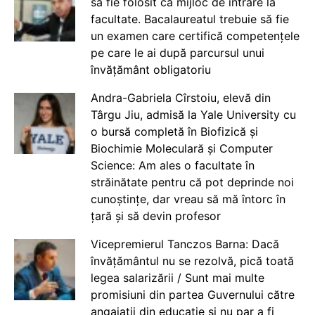
să fie folosit ca mijloc de intrare la
facultate. Bacalaureatul trebuie să fie
un examen care certifică competențele
pe care le ai după parcursul unui
învățământ obligatoriu
Andra-Gabriela Cîrstoiu, elevă din
Târgu Jiu, admisă la Yale University cu
o bursă completă în Biofizică și
Biochimie Moleculară și Computer
Science: Am ales o facultate în
străinătate pentru că pot deprinde noi
cunoștințe, dar vreau să mă întorc în
țară și să devin profesor
Vicepremierul Tanczos Barna: Dacă
învățământul nu se rezolvă, pică toată
legea salarizării / Sunt mai multe
promisiuni din partea Guvernului către
angajații din educație și nu par a fi