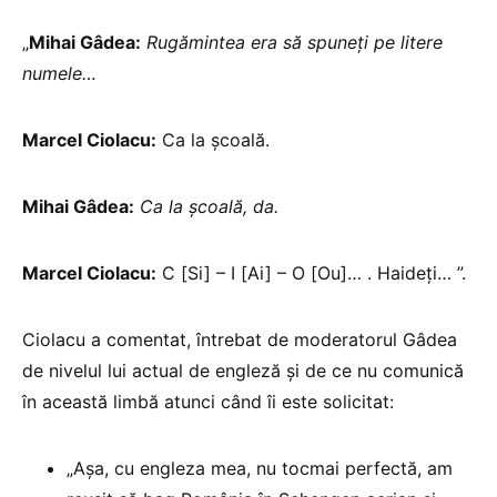
„
Mihai Gâdea:
Rugămintea era să spuneți pe litere
numele…
Marcel Ciolacu:
Ca la școală.
Mihai Gâdea:
Ca la școală, da.
Marcel Ciolacu:
C [Si] – I [Ai] – O [Ou]… . Haideți… ”.
Ciolacu a comentat, întrebat de moderatorul Gâdea
de nivelul lui actual de engleză și de ce nu comunică
în această limbă atunci când îi este solicitat:
„Așa, cu engleza mea, nu tocmai perfectă, am