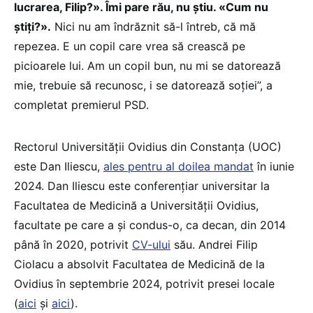
lucrarea, Filip?». Îmi pare rău, nu știu. «Cum nu
știți?».
Nici nu am îndrăznit să-l întreb, că mă
repezea. E un copil care vrea să crească pe
picioarele lui. Am un copil bun, nu mi se datorează
mie, trebuie să recunosc, i se datorează soției”, a
completat premierul PSD.
Rectorul Universității Ovidius din Constanța (UOC)
este Dan Iliescu,
ales pentru al doilea mandat
în iunie
2024. Dan Iliescu este conferențiar universitar la
Facultatea de Medicină a Universității Ovidius,
facultate pe care a și condus-o, ca decan, din 2014
până în 2020, potrivit
CV-ului
său. Andrei Filip
Ciolacu a absolvit Facultatea de Medicină de la
Ovidius în septembrie 2024, potrivit presei locale
(
aici
și
aici
).