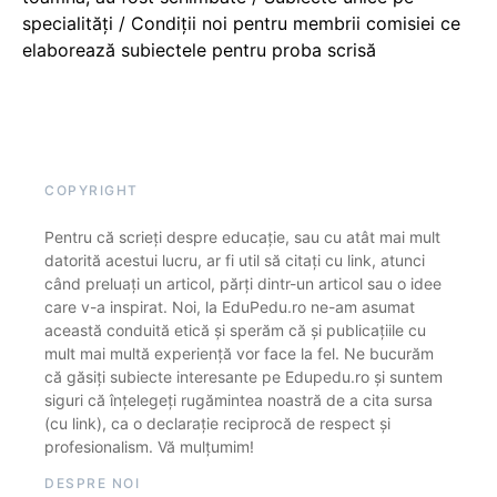
specialități / Condiții noi pentru membrii comisiei ce
elaborează subiectele pentru proba scrisă
COPYRIGHT
Pentru că scrieți despre educație, sau cu atât mai mult
datorită acestui lucru, ar fi util să citați cu link, atunci
când preluați un articol, părți dintr-un articol sau o idee
care v-a inspirat. Noi, la EduPedu.ro ne-am asumat
această conduită etică și sperăm că și publicațiile cu
mult mai multă experiență vor face la fel. Ne bucurăm
că găsiți subiecte interesante pe Edupedu.ro și suntem
siguri că înțelegeți rugămintea noastră de a cita sursa
(cu link), ca o declarație reciprocă de respect și
profesionalism. Vă mulțumim!
DESPRE NOI