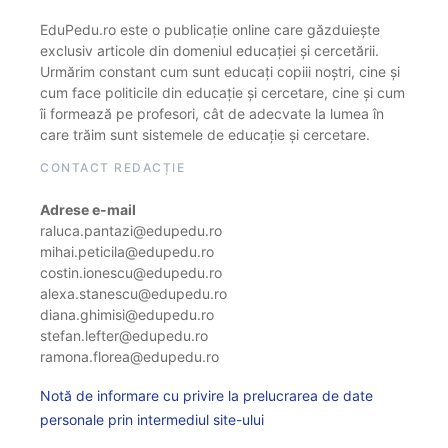
EduPedu.ro este o publicație online care găzduiește
exclusiv articole din domeniul educației și cercetării.
Urmărim constant cum sunt educați copiii noștri, cine și
cum face politicile din educație și cercetare, cine și cum
îi formează pe profesori, cât de adecvate la lumea în
care trăim sunt sistemele de educație și cercetare.
CONTACT REDACȚIE
Adrese e-mail
raluca.pantazi@edupedu.ro
mihai.peticila@edupedu.ro
costin.ionescu@edupedu.ro
alexa.stanescu@edupedu.ro
diana.ghimisi@edupedu.ro
stefan.lefter@edupedu.ro
ramona.florea@edupedu.ro
Notă de informare cu privire la prelucrarea de date
personale prin intermediul site-ului