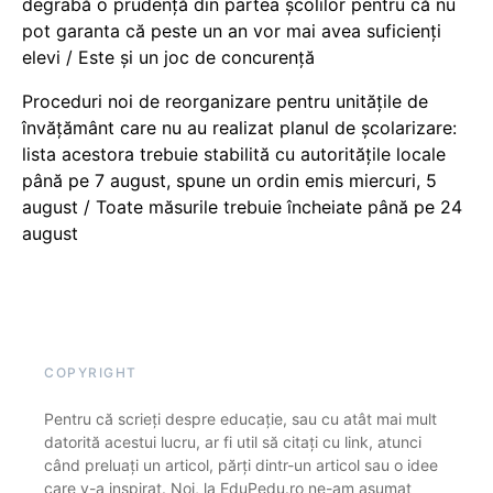
degrabă o prudență din partea școlilor pentru că nu
pot garanta că peste un an vor mai avea suficienți
elevi / Este și un joc de concurență
Proceduri noi de reorganizare pentru unitățile de
învățământ care nu au realizat planul de școlarizare:
lista acestora trebuie stabilită cu autoritățile locale
până pe 7 august, spune un ordin emis miercuri, 5
august / Toate măsurile trebuie încheiate până pe 24
august
COPYRIGHT
Pentru că scrieți despre educație, sau cu atât mai mult
datorită acestui lucru, ar fi util să citați cu link, atunci
când preluați un articol, părți dintr-un articol sau o idee
care v-a inspirat. Noi, la EduPedu.ro ne-am asumat