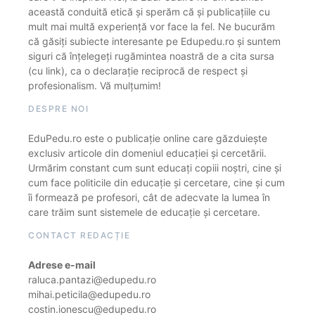
această conduită etică și sperăm că și publicațiile cu
mult mai multă experiență vor face la fel. Ne bucurăm
că găsiți subiecte interesante pe Edupedu.ro și suntem
siguri că înțelegeți rugămintea noastră de a cita sursa
(cu link), ca o declarație reciprocă de respect și
profesionalism. Vă mulțumim!
DESPRE NOI
EduPedu.ro este o publicație online care găzduiește
exclusiv articole din domeniul educației și cercetării.
Urmărim constant cum sunt educați copiii noștri, cine și
cum face politicile din educație și cercetare, cine și cum
îi formează pe profesori, cât de adecvate la lumea în
care trăim sunt sistemele de educație și cercetare.
CONTACT REDACȚIE
Adrese e-mail
raluca.pantazi@edupedu.ro
mihai.peticila@edupedu.ro
costin.ionescu@edupedu.ro