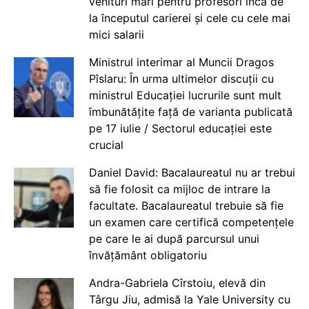
venituri mari pentru profesori încă de
la începutul carierei și cele cu cele mai
mici salarii
Ministrul interimar al Muncii Dragos
Pîslaru: În urma ultimelor discuții cu
ministrul Educației lucrurile sunt mult
îmbunătățite față de varianta publicată
pe 17 iulie / Sectorul educației este
crucial
Daniel David: Bacalaureatul nu ar trebui
să fie folosit ca mijloc de intrare la
facultate. Bacalaureatul trebuie să fie
un examen care certifică competențele
pe care le ai după parcursul unui
învățământ obligatoriu
Andra-Gabriela Cîrstoiu, elevă din
Târgu Jiu, admisă la Yale University cu