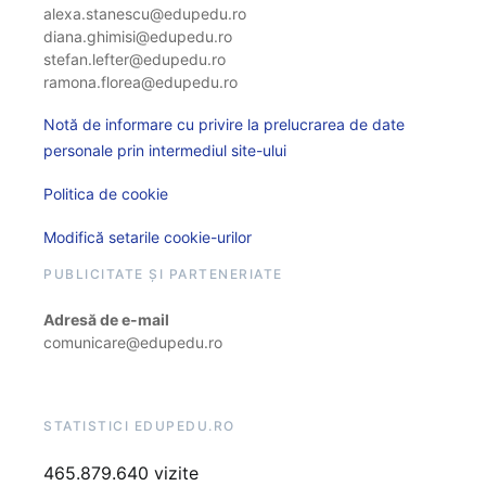
alexa.stanescu@edupedu.ro
diana.ghimisi@edupedu.ro
stefan.lefter@edupedu.ro
ramona.florea@edupedu.ro
Notă de informare cu privire la prelucrarea de date
personale prin intermediul site-ului
Politica de cookie
Modifică setarile cookie-urilor
PUBLICITATE ȘI PARTENERIATE
Adresă de e-mail
comunicare@edupedu.ro
STATISTICI EDUPEDU.RO
465.879.640 vizite