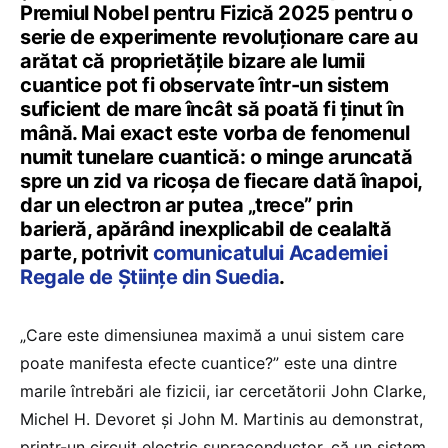
Premiul Nobel pentru Fizică 2025 pentru o
serie de experimente revoluționare care au
arătat că proprietățile bizare ale lumii
cuantice pot fi observate într-un sistem
suficient de mare încât să poată fi ținut în
mână. Mai exact este vorba de fenomenul
numit tunelare cuantică: o minge aruncată
spre un zid va ricoșa de fiecare dată înapoi,
dar un electron ar putea „trece” prin
barieră, apărând inexplicabil de cealaltă
parte, potrivit
comunicatului Academiei
Regale de Științe din Suedia
.
„Care este dimensiunea maximă a unui sistem care
poate manifesta efecte cuantice?” este una dintre
marile întrebări ale fizicii, iar cercetătorii John Clarke,
Michel H. Devoret și John M. Martinis au demonstrat,
printr-un circuit electric supraconductor, că un sistem