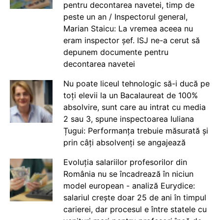
pentru decontarea navetei, timp de
peste un an / Inspectorul general,
Marian Staicu: La vremea aceea nu
eram inspector șef. ISJ ne-a cerut să
depunem documente pentru
decontarea navetei
Nu poate liceul tehnologic să-i ducă pe
toți elevii la un Bacalaureat de 100%
absolvire, sunt care au intrat cu media
2 sau 3, spune inspectoarea Iuliana
Țugui: Performanța trebuie măsurată și
prin câți absolvenți se angajează
Evoluția salariilor profesorilor din
România nu se încadrează în niciun
model european - analiză Eurydice:
salariul crește doar 25 de ani în timpul
carierei, dar procesul e între statele cu