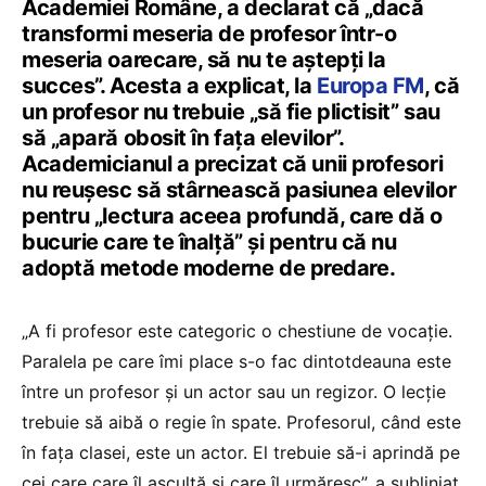
Academiei Române, a declarat că „dacă
transformi meseria de profesor într-o
meseria oarecare, să nu te aștepți la
succes”. Acesta a explicat, la
Europa FM
, că
un profesor nu trebuie „să fie plictisit” sau
să „apară obosit în fața elevilor”.
Academicianul a precizat că unii profesori
nu reușesc să stârnească pasiunea elevilor
pentru „lectura aceea profundă, care dă o
bucurie care te înalță” și pentru că nu
adoptă metode moderne de predare.
„A fi profesor este categoric o chestiune de vocație.
Paralela pe care îmi place s-o fac dintotdeauna este
între un profesor și un actor sau un regizor. O lecție
trebuie să aibă o regie în spate. Profesorul, când este
în fața clasei, este un actor. El trebuie să-i aprindă pe
cei care care îl ascultă și care îl urmăresc”, a subliniat