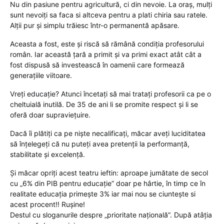
Nu din pasiune pentru agricultură, ci din nevoie. La oraș, mulți
sunt nevoiți sa faca si altceva pentru a plati chiria sau ratele.
Alții pur și simplu trăiesc într-o permanentă apăsare.
Aceasta a fost, este și riscă să rămână condiția profesorului
român. Iar această țară a primit și va primi exact atât cât a
fost dispusă să investească în oamenii care formează
generațiile viitoare.
Vreți educație? Atunci încetați să mai tratați profesorii ca pe o
cheltuială inutilă. De 35 de ani li se promite respect și li se
oferă doar supraviețuire.
Dacă îi plătiți ca pe niște necalificați, măcar aveți luciditatea
să înțelegeți că nu puteți avea pretenții la performanță,
stabilitate și excelență.
Și măcar opriți acest teatru ieftin: aproape jumătate de secol
cu „6% din PIB pentru educație” doar pe hârtie, în timp ce în
realitate educația primește 3% iar mai nou se ciuntește si
acest procent!! Rușine!
Destul cu sloganurile despre „prioritate națională”. După atâția