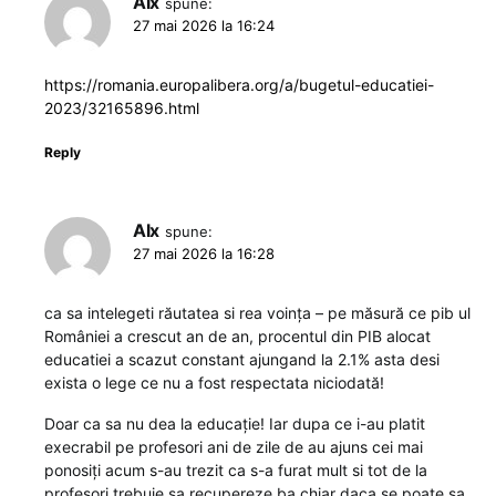
Alx
spune:
27 mai 2026 la 16:24
https://romania.europalibera.org/a/bugetul-educatiei-
2023/32165896.html
Reply
Alx
spune:
27 mai 2026 la 16:28
ca sa intelegeti răutatea si rea voința – pe măsură ce pib ul
României a crescut an de an, procentul din PIB alocat
educatiei a scazut constant ajungand la 2.1% asta desi
exista o lege ce nu a fost respectata niciodată!
Doar ca sa nu dea la educație! Iar dupa ce i-au platit
execrabil pe profesori ani de zile de au ajuns cei mai
ponosiți acum s-au trezit ca s-a furat mult si tot de la
profesori trebuie sa recupereze ba chiar daca se poate sa