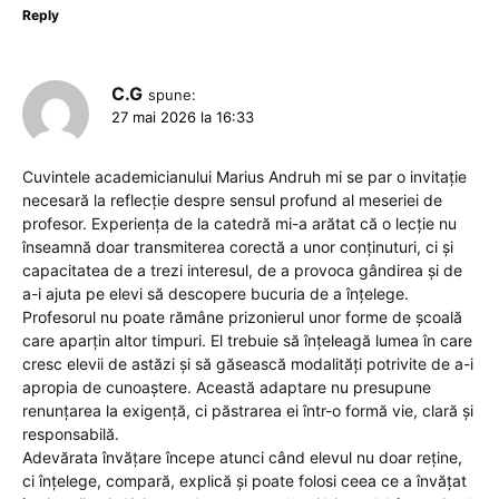
Reply
C.G
spune:
27 mai 2026 la 16:33
Cuvintele academicianului Marius Andruh mi se par o invitație
necesară la reflecție despre sensul profund al meseriei de
profesor. Experiența de la catedră mi-a arătat că o lecție nu
înseamnă doar transmiterea corectă a unor conținuturi, ci și
capacitatea de a trezi interesul, de a provoca gândirea și de
a-i ajuta pe elevi să descopere bucuria de a înțelege.
Profesorul nu poate rămâne prizonierul unor forme de școală
care aparțin altor timpuri. El trebuie să înțeleagă lumea în care
cresc elevii de astăzi și să găsească modalități potrivite de a-i
apropia de cunoaștere. Această adaptare nu presupune
renunțarea la exigență, ci păstrarea ei într-o formă vie, clară și
responsabilă.
Adevărata învățare începe atunci când elevul nu doar reține,
ci înțelege, compară, explică și poate folosi ceea ce a învățat