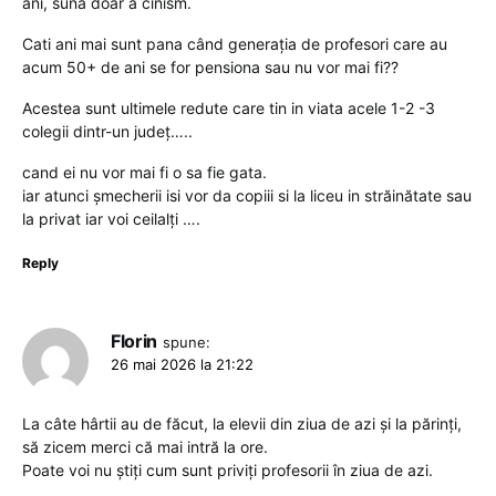
ani, sună doar a cinism.
Cati ani mai sunt pana când generația de profesori care au
acum 50+ de ani se for pensiona sau nu vor mai fi??
Acestea sunt ultimele redute care tin in viata acele 1-2 -3
colegii dintr-un județ…..
cand ei nu vor mai fi o sa fie gata.
iar atunci șmecherii isi vor da copiii si la liceu in străinătate sau
la privat iar voi ceilalți ….
Reply
Florin
spune:
26 mai 2026 la 21:22
La câte hârtii au de făcut, la elevii din ziua de azi și la părinți,
să zicem merci că mai intră la ore.
Poate voi nu știți cum sunt priviți profesorii în ziua de azi.