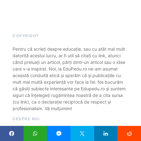
COPYRIGHT
Pentru că scrieți despre educație, sau cu atât mai mult
datorită acestui lucru, ar fi util să citați cu link, atunci
când preluați un articol, părți dintr-un articol sau o idee
care v-a inspirat. Noi, la EduPedu.ro ne-am asumat
această conduită etică și sperăm că și publicațiile cu
mult mai multă experiență vor face la fel. Ne bucurăm
că găsiți subiecte interesante pe Edupedu.ro și suntem
siguri că înțelegeți rugămintea noastră de a cita sursa
(cu link), ca o declarație reciprocă de respect și
profesionalism. Vă mulțumim!
DESPRE NOI
EduPedu.ro este o publicație online care găzduiește
exclusiv articole din domeniul educației și cercetării.