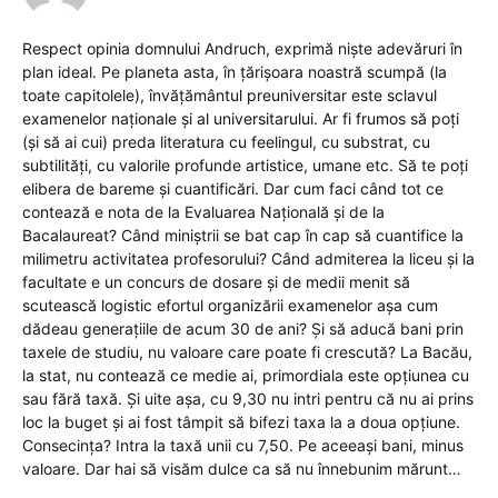
Respect opinia domnului Andruch, exprimă niște adevăruri în
plan ideal. Pe planeta asta, în țărișoara noastră scumpă (la
toate capitolele), învățământul preuniversitar este sclavul
examenelor naționale și al universitarului. Ar fi frumos să poți
(și să ai cui) preda literatura cu feelingul, cu substrat, cu
subtilități, cu valorile profunde artistice, umane etc. Să te poți
elibera de bareme și cuantificări. Dar cum faci când tot ce
contează e nota de la Evaluarea Națională și de la
Bacalaureat? Când miniștrii se bat cap în cap să cuantifice la
milimetru activitatea profesorului? Când admiterea la liceu și la
facultate e un concurs de dosare și de medii menit să
scutească logistic efortul organizării examenelor așa cum
dădeau generațiile de acum 30 de ani? Și să aducă bani prin
taxele de studiu, nu valoare care poate fi crescută? La Bacău,
la stat, nu contează ce medie ai, primordiala este opțiunea cu
sau fără taxă. Și uite așa, cu 9,30 nu intri pentru că nu ai prins
loc la buget și ai fost tâmpit să bifezi taxa la a doua opțiune.
Consecința? Intra la taxă unii cu 7,50. Pe aceeași bani, minus
valoare. Dar hai să visăm dulce ca să nu înnebunim mărunt…