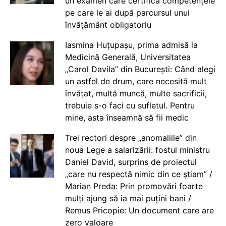
un examen care certifică competențele
pe care le ai după parcursul unui
învățământ obligatoriu
Iasmina Huțupașu, prima admisă la
Medicină Generală, Universitatea
„Carol Davila” din București: Când alegi
un astfel de drum, care necesită mult
învățat, multă muncă, multe sacrificii,
trebuie s-o faci cu sufletul. Pentru
mine, asta înseamnă să fii medic
Trei rectori despre „anomaliile” din
noua Lege a salarizării: fostul ministru
Daniel David, surprins de proiectul
„care nu respectă nimic din ce știam” /
Marian Preda: Prin promovări foarte
mulți ajung să ia mai puțini bani /
Remus Pricopie: Un document care are
zero valoare