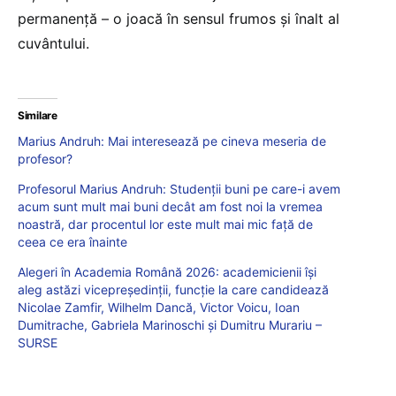
permanență – o joacă în sensul frumos și înalt al
cuvântului.
Similare
Marius Andruh: Mai interesează pe cineva meseria de
profesor?
Profesorul Marius Andruh: Studenții buni pe care-i avem
acum sunt mult mai buni decât am fost noi la vremea
noastră, dar procentul lor este mult mai mic față de
ceea ce era înainte
Alegeri în Academia Română 2026: academicienii își
aleg astăzi vicepreședinții, funcție la care candidează
Nicolae Zamfir, Wilhelm Dancă, Victor Voicu, Ioan
Dumitrache, Gabriela Marinoschi și Dumitru Murariu –
SURSE