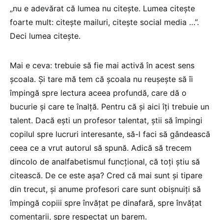
„nu e adevărat că lumea nu citește. Lumea citește
foarte mult: citește mailuri, citește social media …”.
Deci lumea citește.
Mai e ceva: trebuie să fie mai activă în acest sens
școala. Și tare mă tem că școala nu reușește să îi
împingă spre lectura aceea profundă, care dă o
bucurie și care te înalță. Pentru că și aici îți trebuie un
talent. Dacă ești un profesor talentat, știi să împingi
copilul spre lucruri interesante, să-l faci să gândească
ceea ce a vrut autorul să spună. Adică să trecem
dincolo de analfabetismul funcțional, că toți știu să
citească. De ce este așa? Cred că mai sunt și tipare
din trecut, și anume profesori care sunt obișnuiți să
împingă copiii spre învățat pe dinafară, spre învățat
comentarii, spre respectat un barem.