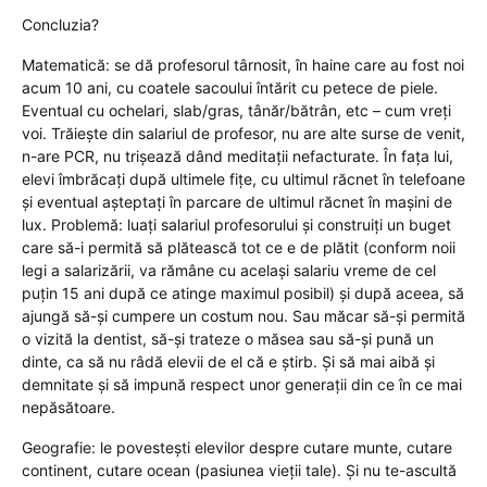
Concluzia?
Matematică: se dă profesorul târnosit, în haine care au fost noi
acum 10 ani, cu coatele sacoului întărit cu petece de piele.
Eventual cu ochelari, slab/gras, tânăr/bătrân, etc – cum vreți
voi. Trăiește din salariul de profesor, nu are alte surse de venit,
n-are PCR, nu trișează dând meditații nefacturate. În fața lui,
elevi îmbrăcați după ultimele fițe, cu ultimul răcnet în telefoane
și eventual așteptați în parcare de ultimul răcnet în mașini de
lux. Problemă: luați salariul profesorului și construiți un buget
care să-i permită să plătească tot ce e de plătit (conform noii
legi a salarizării, va rămâne cu același salariu vreme de cel
puțin 15 ani după ce atinge maximul posibil) și după aceea, să
ajungă să-și cumpere un costum nou. Sau măcar să-și permită
o vizită la dentist, să-și trateze o măsea sau să-și pună un
dinte, ca să nu râdă elevii de el că e știrb. Și să mai aibă și
demnitate și să impună respect unor generații din ce în ce mai
nepăsătoare.
Geografie: le povestești elevilor despre cutare munte, cutare
continent, cutare ocean (pasiunea vieții tale). Și nu te-ascultă