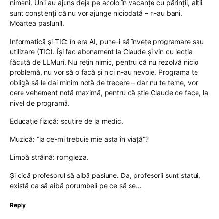
nimeni. Unii au ajuns deja pe acolo în vacanțe cu părinții, alții
sunt conștienți că nu vor ajunge niciodată – n-au bani.
Moartea pasiunii.
Informatică și TIC: în era AI, pune-i să învețe programare sau
utilizare (TIC). Își fac abonament la Claude și vin cu lecția
făcută de LLMuri. Nu rețin nimic, pentru că nu rezolvă nicio
problemă, nu vor să o facă și nici n-au nevoie. Programa te
obligă să le dai minim notă de trecere – dar nu te teme, vor
cere vehement notă maximă, pentru că știe Claude ce face, la
nivel de programă.
Educație fizică: scutire de la medic.
Muzică: ”la ce-mi trebuie mie asta în viață”?
Limbă străină: romgleza.
Și cică profesorul să aibă pasiune. Da, profesorii sunt statui,
există ca să aibă porumbeii pe ce să se…
Reply