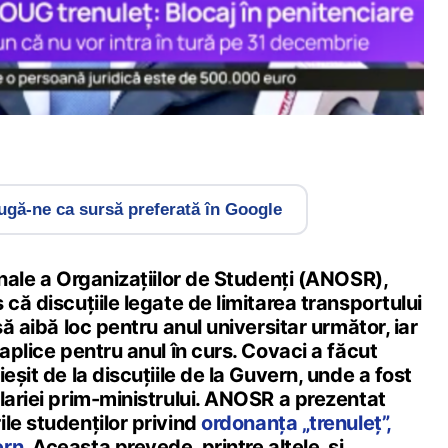
gă-ne ca sursă preferată în Google
onale a Organizațiilor de Studenți (ANOSR),
 că discuțiile legate de limitarea transportului
să aibă loc pentru anul universitar următor, iar
 aplice pentru anul în curs. Covaci a făcut
eșit de la discuțiile de la Guvern, unde a fost
lariei prim-ministrului. ANOSR a prezentat
le studenților privind
ordonanța „trenuleț”,
ern
. Aceasta prevede, printre altele, și