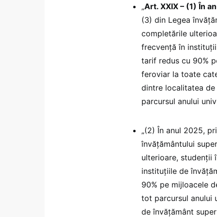
„
Art. XXIX – (1) În a
(3) din Legea învăţă
completările ulterioa
frecvenţă în instituţ
tarif redus cu 90% pe
feroviar la toate cat
dintre localitatea de 
parcursul anului unive
„(2) În anul 2025, pr
învăţământului super
ulterioare, studenţii
instituţiile de învăţ
90% pe mijloacele de
tot parcursul anului u
de învățământ superi