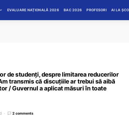
EVALUARE NAȚIONALĂ 2026
BAC 2026
PROFESORI
AI LA ȘC
lor de studenți, despre limitarea reducerilor
Am transmis că discuțiile ar trebui să aibă
or / Guvernul a aplicat măsuri în toate
d
2 comments