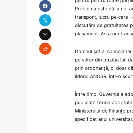
pentru pentru toate părțil
Problema este că la noi au
transport, lucru pe care l
discutăm de gratuitatea pe
plasament. Asta am transm
Domnul șef al cancelariei 
pe viitor din poziția lui, 
prin ordonanță, ci doar că
liderul ANOSR, într-o scurt
Între timp, Guvernul a ad
publicată forma adoptată 
Ministerului de Finanțe pr
specificat anul universitar