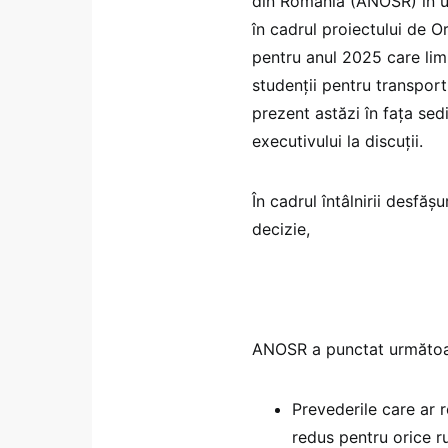
din România (ANOSR) în ult
în cadrul proiectului de 
pentru anul 2025 care lim
studenții pentru transportu
prezent astăzi în fața sed
executivului la discuții.
În cadrul întâlnirii desfășu
decizie,
ANOSR a punctat următoa
Prevederile care ar r
redus pentru orice ru