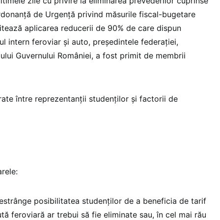
imele zile cu privire la eliminarea prevederilor cuprinse
Ordonanță de Urgență privind măsurile fiscal-bugetare
itează aplicarea reducerii de 90% de care dispun
l intern feroviar și auto, președintele federației,
iului Guvernului României, a fost primit de membrii
rate între reprezentanții studenților și factorii de
rele:
estrânge posibilitatea studenților de a beneficia de tarif
tă feroviară ar trebui să fie eliminate sau, în cel mai rău