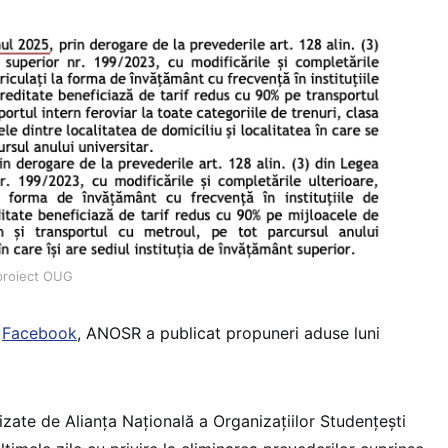
proiect OUG
e
Facebook
, ANOSR a publicat propuneri aduse luni
izate de Alianța Națională a Organizațiilor Studențești