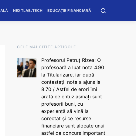
OALĂ
NEXTLAB.TECH
EDUCAȚIE FINANCIARĂ
CELE MAI CITITE ARTICOLE
Profesorul Petruț Rizea: O
profesoară a luat nota 4.90
la Titularizare, iar după
contestații nota a ajuns la
8.70 / Astfel de erori îmi
arată ce entuziasmați sunt
profesorii buni, cu
experiență să vină la
corectat și ce resurse
financiare sunt alocate unui
astfel de concurs important