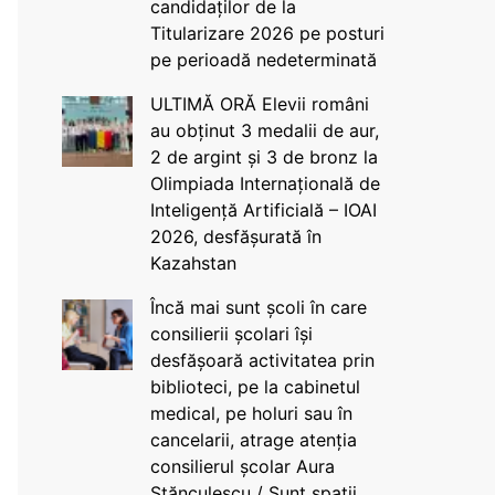
candidaților de la
Titularizare 2026 pe posturi
pe perioadă nedeterminată
ULTIMĂ ORĂ Elevii români
au obținut 3 medalii de aur,
2 de argint și 3 de bronz la
Olimpiada Internațională de
Inteligență Artificială – IOAI
2026, desfășurată în
Kazahstan
Încă mai sunt școli în care
consilierii școlari își
desfășoară activitatea prin
biblioteci, pe la cabinetul
medical, pe holuri sau în
cancelarii, atrage atenția
consilierul școlar Aura
Stănculescu / Sunt spații