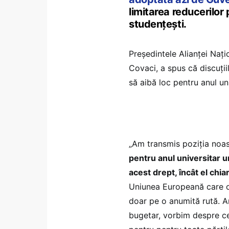
limitarea reducerilor 
studențești.
Președintele Alianței Naț
Covaci, a spus că discuțiil
să aibă loc pentru anul un
„Am transmis poziția noa
pentru anul universitar u
acest drept, încât el chia
Uniunea Europeană care of
doar pe o anumită rută. 
bugetar, vorbim despre ce