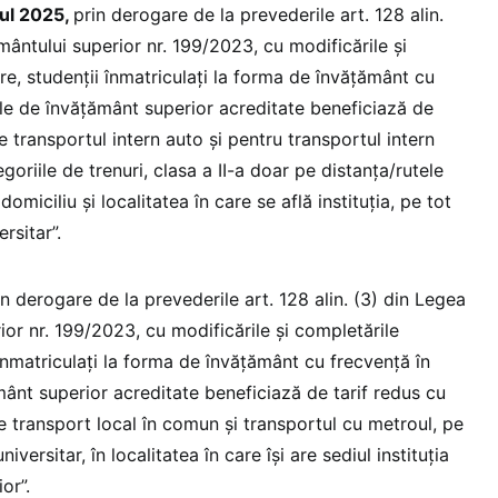
nul 2025,
prin derogare de la prevederile art. 128 alin.
mântului superior nr. 199/2023, cu modificările și
re, studenţii înmatriculaţi la forma de învăţământ cu
iile de învăţământ superior acreditate beneficiază de
 transportul intern auto și pentru transportul intern
egoriile de trenuri, clasa a II-a doar pe distanța/rutele
domiciliu şi localitatea în care se află instituția, pe tot
rsitar”.
in derogare de la prevederile art. 128 alin. (3) din Legea
ior nr. 199/2023, cu modificările și completările
 înmatriculaţi la forma de învăţământ cu frecvenţă în
ământ superior acreditate beneficiază de tarif redus cu
 transport local în comun și transportul cu metroul, pe
niversitar, în localitatea în care își are sediul instituția
or”.