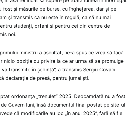
e, în așa fel încât să supere pe toată lumea în mod egal.
 fost și măsurile pe burse, cu înghețarea, dar și pe
-am și transmis că nu este în regulă, ca să nu mai
ntru studenți, orfani și pentru cei din centre de
is noi.
primului ministru a ascultat, ne-a spus ce vrea să facă
dar nicio poziție cu privire la ce ar urma să se promulge
 va transmite în ședință”, a transmis Sergiu Covaci,
ă declarație de presă, pentru jurnaliști.
optat ordonanța „trenuleț” 2025. Deocamdată nu a fost
de Guvern luni, însă documentul final postat pe site-ul
evede că modificările au loc „în anul 2025”, fără să fie
.