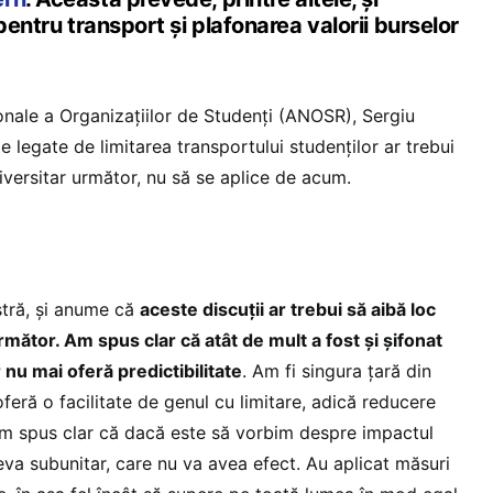
pentru transport și plafonarea valorii burselor
ionale a Organizațiilor de Studenți (ANOSR), Sergiu
e legate de limitarea transportului studenților ar trebui
iversitar următor, nu să se aplice de acum.
stră, și anume că
aceste discuții ar trebui să aibă loc
rmător. Am spus clar că atât de mult a fost și șifonat
r nu mai oferă predictibilitate
. Am fi singura țară din
eră o facilitate de genul cu limitare, adică reducere
Am spus clar că dacă este să vorbim despre impactul
va subunitar, care nu va avea efect. Au aplicat măsuri