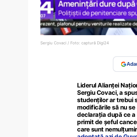
Sergiu Covaci / Foto: captură Digi24
Adau
Liderul Alianței Nați
Sergiu Covaci, a spus
studenților ar trebui 
modificările să nu se
declarația după ce a i
primit de șeful cance
care sunt nemulțumiri
adoptată azi de Guv