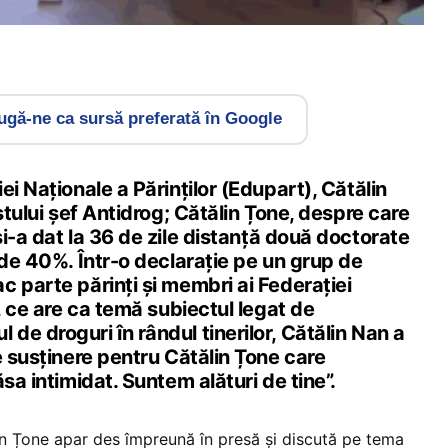
gă-ne ca sursă preferată în Google
ei Naționale a Părinților (Edupart), Cătălin
stului șef Antidrog; Cătălin Țone, despre care
și-a dat la 36 de zile distanță două doctorate
 de 40%. Într-o declarație pe un grup de
 parte părinți și membri ai Federației
r, ce are ca temă subiectul legat de
e droguri în rândul tinerilor, Cătălin Nan a
e susținere pentru Cătălin Țone care
sa intimidat. Suntem alături de tine”.
in Țone apar des împreună în presă și discută pe tema