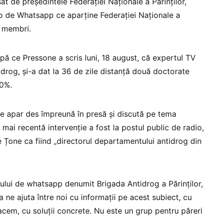
t de președintele Federației Naționale a Părinților,
p de Whatsapp ce aparține Federației Naționale a
e membri.
pă ce Pressone a scris luni, 18 august, că expertul TV
idrog, și-a dat la 36 de zile distanță două doctorate
40%.
ne apar des împreună în presă și discută pe tema
mai recentă intervenție a fost la postul public de radio,
 Țone ca fiind „directorul departamentului antidrog din
pului de whatsapp denumit Brigada Antidrog a Părinților,
a ne ajuta între noi cu informații pe acest subiect, cu
acem, cu soluții concrete. Nu este un grup pentru păreri