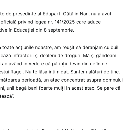
.
ate de președinte al Edupart, Cătălin Nan, nu a avut
 oficială privind legea nr. 141/2025 care aduce
tive în Educației din 8 septembrie.
in toate acțiunile noastre, am reușit să deranjăm cuibuil
ejează infractorii și dealerii de droguri. Mă și gândeam
tac având in vedere că părinții devin din ce în ce
stui flagel. Nu te lăsa intimidat. Suntem alături de tine.
următoarea perioadă, un atac concentrat asupra domnului
i, unii bagă bani foarte mulți in acest atac. Se pare că
tează”.