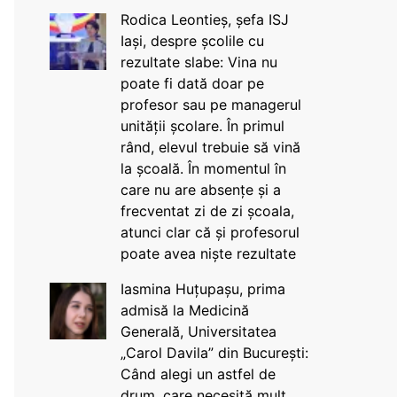
Rodica Leontieș, șefa ISJ
Iași, despre școlile cu
rezultate slabe: Vina nu
poate fi dată doar pe
profesor sau pe managerul
unității școlare. În primul
rând, elevul trebuie să vină
la școală. În momentul în
care nu are absențe și a
frecventat zi de zi școala,
atunci clar că și profesorul
poate avea niște rezultate
Iasmina Huțupașu, prima
admisă la Medicină
Generală, Universitatea
„Carol Davila” din București:
Când alegi un astfel de
drum, care necesită mult