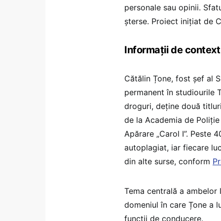
personale sau opinii. Sfatu
șterse. Proiect inițiat de 
Informații de context
Cătălin Țone, fost șef al S
permanent în studiourile 
droguri, deține două titlu
de la Academia de Poliție „
Apărare „Carol I”. Peste 4
autoplagiat, iar fiecare l
din alte surse, conform
P
Tema centrală a ambelor lu
domeniul în care Țone a l
funcții de conducere.