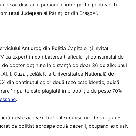
rile sau discuțiile personale între participanți vor fi
Comitetul Județean al Părinților din Brașov”.
erviciului Antidrog din Poliția Capitalei și invitat
TV ca expert în combaterea traficului și consumului de
ri de doctor obținute la distanță de doar 36 de zile: unul
Al. I. Cuza”, celălalt la Universitatea Națională de
0% din conținutul celor două teze este identic, adică
ucrare în parte este plagiată în proporție de peste 70%
ressone
.
crări este aceeași: traficul și consumul de droguri –
ucrat ca polițist aproape două decenii, ocupând exclusiv