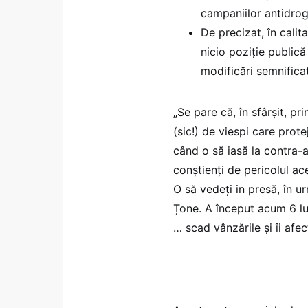
campaniilor antidrog
De precizat, în calit
nicio poziție publică
modificări semnifica
„Se pare că, în sfârșit, pr
(sic!) de viespi care prot
când o să iasă la contra-a
conștienți de pericolul ace
O să vedeți in presă, în 
Țone. A început acum 6 lun
… scad vânzările și îi afec