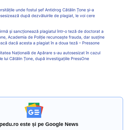
rsitățile unde fostul șef Antidrog Cătălin Țone și-a
sesizează după dezvăluirile de plagiat, le voi cere
rmă și sancționează plagiatul într-o teză de doctorat a
Țone, Academia de Poliție recunoaște frauda, dar susține
ească dacă acesta a plagiat în a doua teză – Pressone
itatea Națională de Apărare s-au autosesizat în cazul
le lui Cătălin Țone, după investigațiile PressOne
pedu.ro este și pe Google News