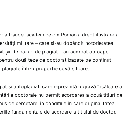
toria fraudei academice din România drept ilustrare a
rsități militare – care și-au dobândit notorietatea
șit șir de cazuri de plagiat – au acordat aproape
r pentru două teze de doctorat bazate pe conținut
s, plagiate într-o proporție covârșitoare.
iat și autoplagiat, care reprezintă o gravă încălcare a
tările doctorale nu permit acordarea a două titluri de
us de cercetare, în condițiile în care originalitatea
teriile fundamentale de acordare a titlului de doctor.