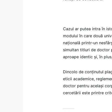
Cazul ar putea intra în is
modului în care două unive
națională printr-un nesfâr
simultan titluri de docto
aproape identic și, în plu
Dincolo de conținutul plag
eticii academice, reglemen
doctor pentru același corp
cercetării este printre cri