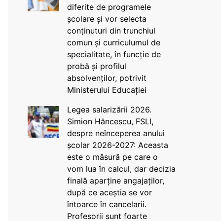
diferite de programele
școlare și vor selecta
conținuturi din trunchiul
comun și curriculumul de
specialitate, în funcție de
probă și profilul
absolvenților, potrivit
Ministerului Educației
Legea salarizării 2026.
Simion Hăncescu, FSLI,
despre neînceperea anului
școlar 2026-2027: Aceasta
este o măsură pe care o
vom lua în calcul, dar decizia
finală aparține angajaților,
după ce aceștia se vor
întoarce în cancelarii.
Profesorii sunt foarte