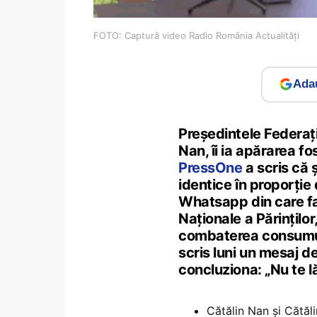
FOTO: Captură video Radio România Actualități
Adau
Președintele Federați
Nan, îi ia apărarea fo
PressOne
a scris că 
identice în proporție
Whatsapp din care fac
Naționale a Părințilo
combaterea consumul d
scris luni un mesaj d
concluziona: „Nu te lă
Cătălin Nan și Cătăl