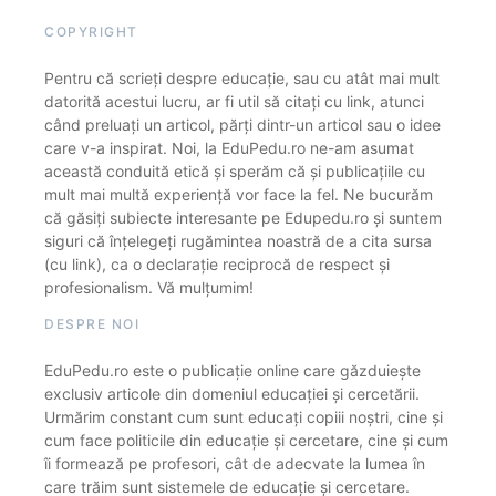
COPYRIGHT
Pentru că scrieți despre educație, sau cu atât mai mult
datorită acestui lucru, ar fi util să citați cu link, atunci
când preluați un articol, părți dintr-un articol sau o idee
care v-a inspirat. Noi, la EduPedu.ro ne-am asumat
această conduită etică și sperăm că și publicațiile cu
mult mai multă experiență vor face la fel. Ne bucurăm
că găsiți subiecte interesante pe Edupedu.ro și suntem
siguri că înțelegeți rugămintea noastră de a cita sursa
(cu link), ca o declarație reciprocă de respect și
profesionalism. Vă mulțumim!
DESPRE NOI
EduPedu.ro este o publicație online care găzduiește
exclusiv articole din domeniul educației și cercetării.
Urmărim constant cum sunt educați copiii noștri, cine și
cum face politicile din educație și cercetare, cine și cum
îi formează pe profesori, cât de adecvate la lumea în
care trăim sunt sistemele de educație și cercetare.