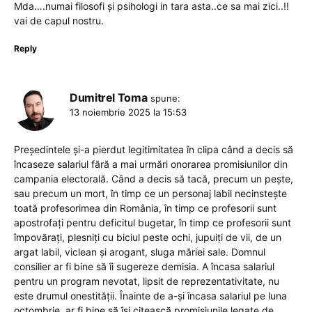
Mda….numai filosofi și psihologi in tara asta..ce sa mai zici..!!
vai de capul nostru.
Reply
Dumitrel Toma
spune:
13 noiembrie 2025 la 15:53
Președintele și-a pierdut legitimitatea în clipa când a decis să
încaseze salariul fără a mai urmări onorarea promisiunilor din
campania electorală. Când a decis să tacă, precum un pește,
sau precum un mort, în timp ce un personaj labil necinstește
toată profesorimea din România, în timp ce profesorii sunt
apostrofați pentru deficitul bugetar, în timp ce profesorii sunt
împovărați, plesniți cu biciul peste ochi, jupuiți de vii, de un
argat labil, viclean și arogant, sluga măriei sale. Domnul
consilier ar fi bine să îi sugereze demisia. A încasa salariul
pentru un program nevotat, lipsit de reprezentativitate, nu
este drumul onestității. Înainte de a-și încasa salariul pe luna
octombrie, ar fi bine să își citească promisiunile legate de