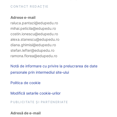
CONTACT REDACȚIE
Adrese e-mail
raluca.pantazi@edupedu.ro
mihai.peticila@edupedu.ro
costin.ionescu@edupedu.ro
alexa.stanescu@edupedu.ro
diana.ghimisi@edupedu.ro
stefan.lefter@edupedu.ro
ramona.florea@edupedu.ro
Notă de informare cu privire la prelucrarea de date
personale prin intermediul site-ului
Politica de cookie
Modifică setarile cookie-urilor
PUBLICITATE ȘI PARTENERIATE
Adresă de e-mail