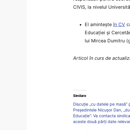
CIVIS, la nivelul Universită
El amintește
în CV
că
Educației și Cercetări
lui Mircea Dumitru (
Articol în curs de actuali
Similare
Discuție „cu datele pe masă” 
Președintele Nicușor Dan, „dup
Educație”: Va contacta sindica
aceste două părți date relev