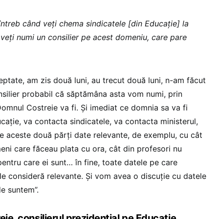
întreb când veți chema sindicatele [din Educație] la
d veți numi un consilier pe acest domeniu, care pare
eptate, am zis două luni, au trecut două luni, n-am făcut
nsilier probabil că săptămâna asta vom numi, prin
omnul Costreie va fi. Și imediat ce domnia sa va fi
cație, va contacta sindicatele, va contacta ministerul,
re aceste două părți date relevante, de exemplu, cu cât
ni care făceau plata cu ora, cât din profesori nu
entru care ei sunt… în fine, toate datele pe care
 le consideră relevante. Și vom avea o discuție cu datele
e suntem”.
eie, consilierul prezidențial pe Educație