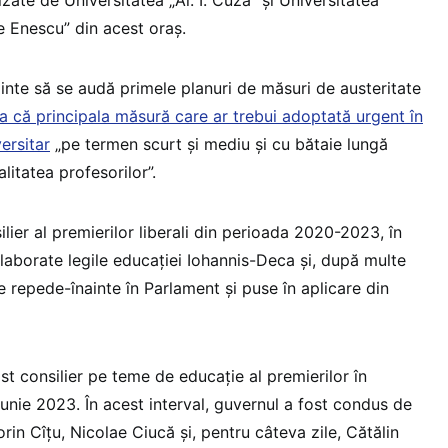
zate de Universitatea „Al. I. Cuza” și Universitatea
 Enescu” din acest oraș.
ainte să se audă primele planuri de măsuri de austeritate
a că principala măsură care ar trebui adoptată urgent în
ersitar
„pe termen scurt și mediu și cu bătaie lungă
litatea profesorilor”.
ilier al premierilor liberali din perioada 2020-2023, în
laborate legile educației Iohannis-Deca și, după multe
 repede-înainte în Parlament și puse în aplicare din
ost consilier pe teme de educație al premierilor în
unie 2023. În acest interval, guvernul a fost condus de
orin Cîțu, Nicolae Ciucă și, pentru câteva zile, Cătălin