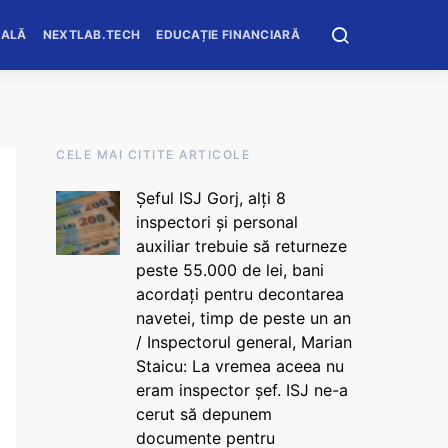
OALĂ
NEXTLAB.TECH
EDUCAȚIE FINANCIARĂ
CELE MAI CITITE ARTICOLE
Șeful ISJ Gorj, alți 8
inspectori și personal
auxiliar trebuie să returneze
peste 55.000 de lei, bani
acordați pentru decontarea
navetei, timp de peste un an
/ Inspectorul general, Marian
Staicu: La vremea aceea nu
eram inspector șef. ISJ ne-a
cerut să depunem
documente pentru