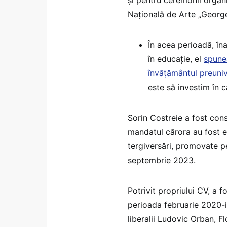
și pentru ceremonii organi
Națională de Arte „George
În acea perioadă, în
în educație, el
spune
învățământul preuniv
este să investim în ca
Sorin Costreie a fost cons
mandatul cărora au fost e
tergiversări, promovate pe
septembrie 2023.
Potrivit propriului CV, a f
perioada februarie 2020-i
liberalii Ludovic Orban, Fl