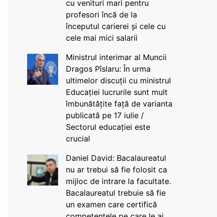
cu venituri mari pentru
profesori încă de la
începutul carierei și cele cu
cele mai mici salarii
Ministrul interimar al Muncii
Dragos Pîslaru: În urma
ultimelor discuții cu ministrul
Educației lucrurile sunt mult
îmbunătățite față de varianta
publicată pe 17 iulie /
Sectorul educației este
crucial
Daniel David: Bacalaureatul
nu ar trebui să fie folosit ca
mijloc de intrare la facultate.
Bacalaureatul trebuie să fie
un examen care certifică
competențele pe care le ai