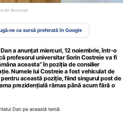
ea din București
gă-ne ca sursă preferată în Google
Dan a anunțat miercuri, 12 noiembrie, într-o
că profesorul universitar Sorin Costreie va fi
mâna aceasta” în poziția de consilier
ție. Numele lui Costreie a fost vehiculat de
entru această poziție, fiind singurul post de
grama prezidențială rămas până acum fără o
ntelui Dan pe această temă: