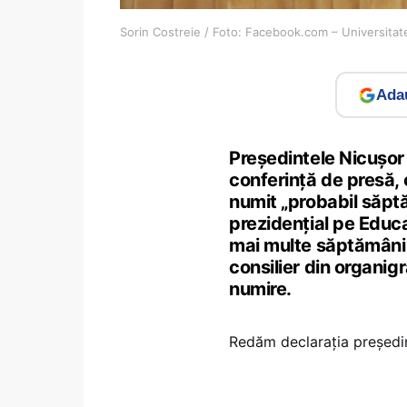
Sorin Costreie / Foto: Facebook.com – Universitat
Adau
Președintele Nicușor 
conferință de presă, 
numit „probabil săptă
prezidențial pe Educa
mai multe săptămâni p
consilier din organi
numire.
Redăm declarația președi