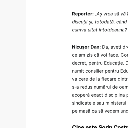
Reporter:
„
Aș vrea să vă 
discuții și, totodată, cân
cumva uitat întotdeauna?
Nicușor Dan:
Da, aveți dr
ce am zis că voi face. Co
decret, pentru Educație. D
numit consilier pentru Edu
va cere de la fiecare dint
s-a redus numărul de oame
acoperă exact disciplina p
sindicatele sau ministerul
pe masă ca să vedem und
Cine este Sorin Costr