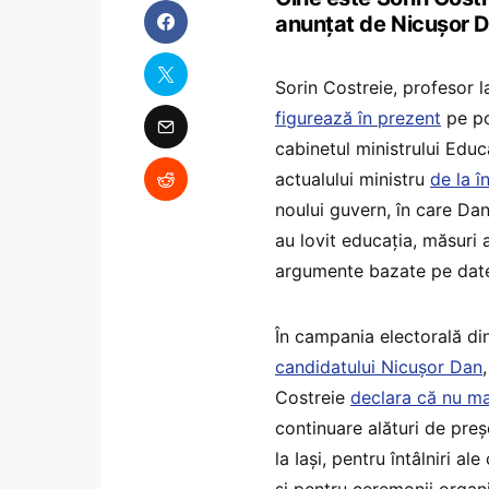
anunțat de Nicușor 
Sorin Costreie, profesor l
figurează în prezent
pe po
cabinetul ministrului Educa
actualului ministru
de la î
noului guvern, în care Dan
au lovit educația, măsuri 
argumente bazate pe dat
În campania electorală di
candidatului Nicușor Dan
Costreie
declara că nu ma
continuare alături de pre
la Iași, pentru întâlniri a