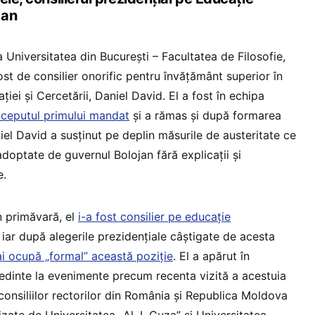
Dan
a Universitatea din București – Facultatea de Filosofie,
st de consilier onorific pentru învățământ superior în
ției și Cercetării, Daniel David. El a fost în echipa
nceputul primului mandat
și a rămas și după formarea
iel David a susținut pe deplin măsurile de austeritate ce
adoptate de guvernul Bolojan fără explicații și
e.
n primăvară, el
i-a fost consilier pe educație
, iar după alegerile prezidențiale câștigate de acesta
i ocupă „formal” această poziție
. El a apărut în
ședinte la evenimente precum recenta vizită a acestuia
le consiliilor rectorilor din România și Republica Moldova