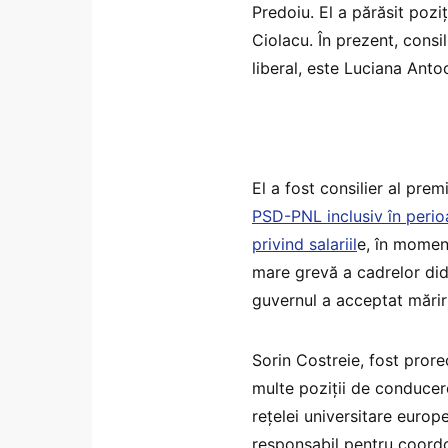
Predoiu. El a părăsit pozi
Ciolacu. În prezent, consi
liberal, este Luciana Anto
El a fost consilier al prem
PSD-PNL inclusiv în perio
privind salariil
e, în moment
mare grevă a cadrelor dida
guvernul a acceptat măriri
Sorin Costreie, fost prorec
multe poziții de conducere
rețelei universitare europ
responsabil pentru coordo