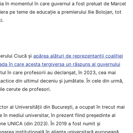
ția în momentul în care guvernul a fost preluat de Marcel
liera pe teme de educație a premierului Ilie Bolojan, tot
ci.
ierului Ciucă și
apărea alături de reprezentanții coaliției
ada în care acesta tergiversa un răspuns al guvernului
ul în care profesorii au declanșat, în 2023, cea mai
ctice din ultimul deceniu și jumătate. În cele din urmă,
le cerute de profesori.
tor al Universității din București, a ocupat în trecut mai
 în mediul universitar, în prezent fiind președinte al
ene UNICA (din 2023). În 2019 a fost numit și
narea instituțională în alianța universitară europeană