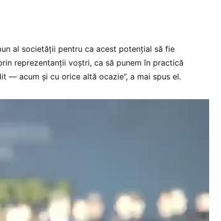
n al societății pentru ca acest potențial să fie
 prin reprezentanții voștri, ca să punem în practică
dit — acum și cu orice altă ocazie”, a mai spus el.