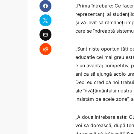
„Prima întrebare: Ce fac
reprezentanți ai studențil
și vă invit să rămâneți im
care se îndreaptă sistemu
„Sunt niște oportunități p
educație cel mai greu este
e un avantaj competitiv, pe
ani ca să ajungă acolo und
Deci eu cred că noi trebu
ale învățământului nostru 
insistăm pe acele zone”, 
„A doua întrebare este: C
voi să dorească, după term
dorească să trăiască? Sunt