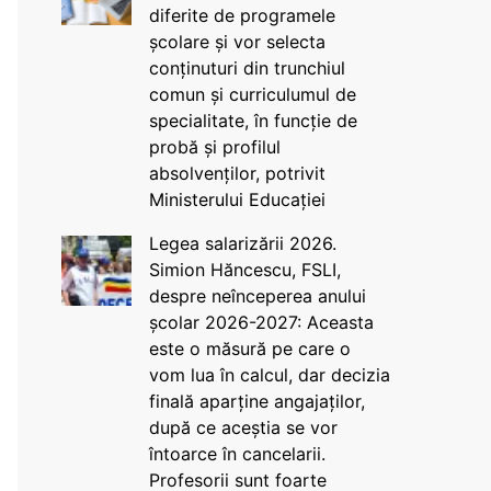
diferite de programele
școlare și vor selecta
conținuturi din trunchiul
comun și curriculumul de
specialitate, în funcție de
probă și profilul
absolvenților, potrivit
Ministerului Educației
Legea salarizării 2026.
Simion Hăncescu, FSLI,
despre neînceperea anului
școlar 2026-2027: Aceasta
este o măsură pe care o
vom lua în calcul, dar decizia
finală aparține angajaților,
după ce aceștia se vor
întoarce în cancelarii.
Profesorii sunt foarte