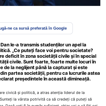
gă-ne ca sursă preferată în Google
Dan le-a transmis studenților un apel la
litică. „Ce puteți face voi pentru societate?
 deficit în zona societății civile și în special
ății civile. Sunt foarte, foarte multe locuri în
e de la neglijent până la capturat și este
din partea societății, pentru ca lucrurile astea
declarat președintele în această dimineață.
e civică și politică, a atras atenția liderul de la
 Sunteți la vârsta potrivită ca să credeți că puteți să
 Dacă veți fi în număr suficient, chiar voi o să fiți cei