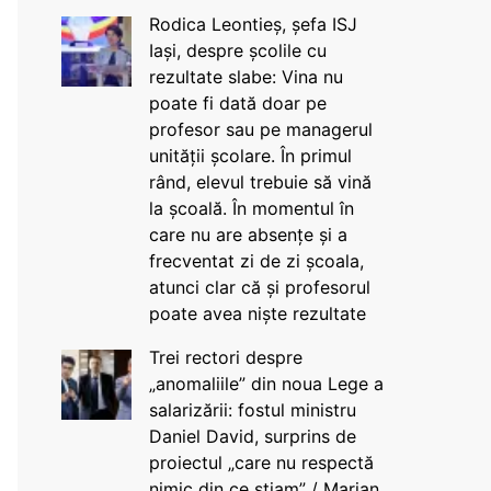
Rodica Leontieș, șefa ISJ
Iași, despre școlile cu
rezultate slabe: Vina nu
poate fi dată doar pe
profesor sau pe managerul
unității școlare. În primul
rând, elevul trebuie să vină
la școală. În momentul în
care nu are absențe și a
frecventat zi de zi școala,
atunci clar că și profesorul
poate avea niște rezultate
Trei rectori despre
„anomaliile” din noua Lege a
salarizării: fostul ministru
Daniel David, surprins de
proiectul „care nu respectă
nimic din ce știam” / Marian