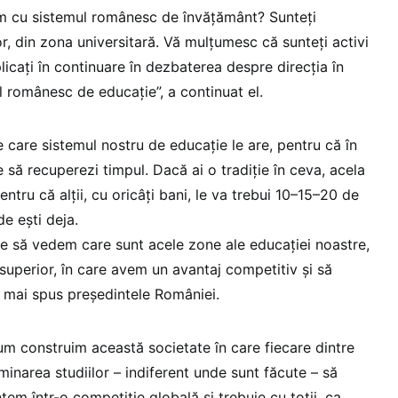
em cu sistemul românesc de învățământ? Sunteți
or, din zona universitară. Vă mulțumesc că sunteți activi
plicați în continuare în dezbaterea despre direcția în
l românesc de educație”, a continuat el.
e care sistemul nostru de educație le are, pentru că în
 să recuperezi timpul. Dacă ai o tradiție în ceva, acela
ntru că alții, cu oricâți bani, le va trebui 10–15–20 de
e ești deja.
ie să vedem care sunt acele zone ale educației noastre,
superior, în care avem un avantaj competitiv și să
a mai spus președintele României.
um construim această societate în care fiecare dintre
inarea studiilor – indiferent unde sunt făcute – să
em într-o competiție globală și trebuie cu toții, ca