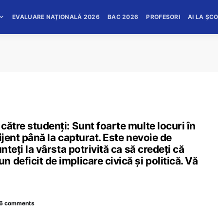
EVALUARE NAȚIONALĂ 2026
BAC 2026
PROFESORI
AI LA ȘC
ătre studenți: Sunt foarte multe locuri în
ijent până la capturat. Este nevoie de
nteți la vârsta potrivită ca să credeți că
deficit de implicare civică și politică. Vă
6 comments