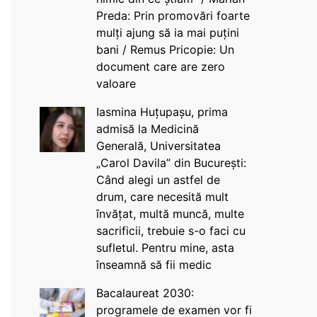
Preda: Prin promovări foarte
mulți ajung să ia mai puțini
bani / Remus Pricopie: Un
document care are zero
valoare
Iasmina Huțupașu, prima
admisă la Medicină
Generală, Universitatea
„Carol Davila” din București:
Când alegi un astfel de
drum, care necesită mult
învățat, multă muncă, multe
sacrificii, trebuie s-o faci cu
sufletul. Pentru mine, asta
înseamnă să fii medic
Bacalaureat 2030:
programele de examen vor fi