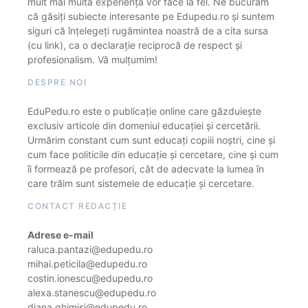
mult mai multă experiență vor face la fel. Ne bucurăm
că găsiți subiecte interesante pe Edupedu.ro și suntem
siguri că înțelegeți rugămintea noastră de a cita sursa
(cu link), ca o declarație reciprocă de respect și
profesionalism. Vă mulțumim!
DESPRE NOI
EduPedu.ro este o publicație online care găzduiește
exclusiv articole din domeniul educației și cercetării.
Urmărim constant cum sunt educați copiii noștri, cine și
cum face politicile din educație și cercetare, cine și cum
îi formează pe profesori, cât de adecvate la lumea în
care trăim sunt sistemele de educație și cercetare.
CONTACT REDACȚIE
Adrese e-mail
raluca.pantazi@edupedu.ro
mihai.peticila@edupedu.ro
costin.ionescu@edupedu.ro
alexa.stanescu@edupedu.ro
diana.ghimisi@edupedu.ro