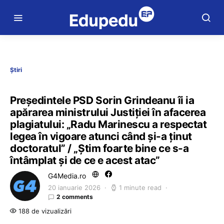
Știri
Președintele PSD Sorin Grindeanu îi ia
apărarea ministrului Justiției în afacerea
plagiatului: „Radu Marinescu a respectat
legea în vigoare atunci când şi-a ţinut
doctoratul” / „Ştim foarte bine ce s-a
întâmplat şi de ce e acest atac”
G4Media.ro
20 ianuarie 2026
1 minute read
2 comments
188 de vizualizări