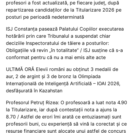
profesori a fost actualizată, pe fiecare județ, după
repartizarea candidaților de la Titularizare 2026 pe
posturi pe perioadă nedeterminată
ISJ Constanța pasează Palatului Copiilor executarea
hotărârii prin care Tribunalul a suspendat chiar
deciziile Inspectoratului de tăiere a posturilor:
Obligațiile vă revin „în totalitate” / ISJ susține că s-a
conformat pentru că nu a mai emis alte acte
ULTIMĂ ORĂ Elevii români au obținut 3 medalii de
aur, 2 de argint și 3 de bronz la Olimpiada
Internațională de Inteligență Artificială – IOAI 2026,
desfășurată în Kazahstan
Profesorul Petruț Rizea: O profesoară a luat nota 4.90
la Titularizare, iar după contestații nota a ajuns la
8.70 / Astfel de erori îmi arată ce entuziasmați sunt
profesorii buni, cu experiență să vină la corectat și ce
resurse financiare sunt alocate unui astfel de concurs