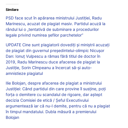
Similare
PSD face scut în apărarea ministrului Justiției, Radu
Marinescu, acuzat de plagiat masiv. Partidul acuză la
rândul lui o „tentativă de subminare a procedurilor
legale privind numirea șefilor parchetelor”
UPDATE Cine sunt plagiatorii dovediți și miniștrii acuzați
de plagiat din guvernul președintelui-olimpic Nicușor
Dan: Ionuț Vulpescu a rămas fără titlul de doctor în
2019, Radu Marinescu duce afacerea de plagiat la
Justiție, Sorin Cîmpeanu a încercat să-și auto-
amnistieze plagiatul
Ilie Bolojan, despre afacerea de plagiat a ministrului
Justiției: Când partidul din care provine îl susține, poți
forța o demitere cu scandalul de rigoare, dar aștept
decizia Comisiei de etică / Șeful Executivului
argumentează iar că nu-l demite, pentru că nu a plagiat
în timpul mandatului. Dubla măsură a premierului
Bolojan