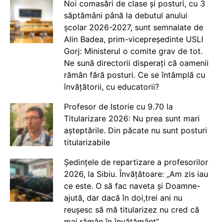
Noi comasări de clase și posturi, cu 3
săptămâni până la debutul anului
școlar 2026-2027, sunt semnalate de
Alin Badea, prim-vicepreședinte USLI
Gorj: Ministerul o comite grav de tot.
Ne sună directorii disperați că oamenii
rămân fără posturi. Ce se întâmplă cu
învățătorii, cu educatorii?
Profesor de Istorie cu 9.70 la
Titularizare 2026: Nu prea sunt mari
așteptările. Din păcate nu sunt posturi
titularizabile
Ședințele de repartizare a profesorilor
2026, la Sibiu. Învățătoare: „Am zis iau
ce este. O să fac naveta și Doamne-
ajută, dar dacă în doi,trei ani nu
reușesc să mă titularizez nu cred că
mai rămân în învățământ”