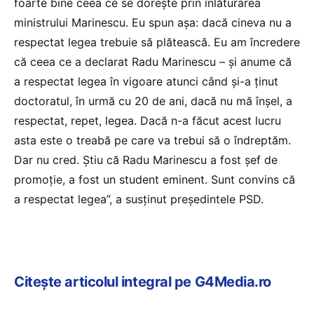
foarte bine ceea ce se doreşte prin înlăturarea
ministrului Marinescu. Eu spun aşa: dacă cineva nu a
respectat legea trebuie să plătească. Eu am încredere
că ceea ce a declarat Radu Marinescu – şi anume că
a respectat legea în vigoare atunci când şi-a ţinut
doctoratul, în urmă cu 20 de ani, dacă nu mă înşel, a
respectat, repet, legea. Dacă n-a făcut acest lucru
asta este o treabă pe care va trebui să o îndreptăm.
Dar nu cred. Ştiu că Radu Marinescu a fost şef de
promoţie, a fost un student eminent. Sunt convins că
a respectat legea”, a susținut președintele PSD.
Citește articolul integral pe G4Media.ro