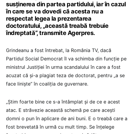
susţinerea din partea partidului, iar în cazul
în care se va dovedi că acesta nu a
respectat legea la prezentarea
doctoratului, „această treabă trebuie
îndreptată”, transmite Agerpres.
Grindeanu a fost întrebat, la România TV, dacă
Partidul Social Democrat îl va schimba din funcţie pe
ministrul Justiţiei în urma scandalului în care a fost
acuzat că şi-a plagiat teza de doctorat, pentru „a se
face linişte” în coaliţia de guvernare.
„Ştim foarte bine ce s-a întâmplat şi de ce e acest
atac. E străvezie această schemă pe care aceşti
domni o pun în aplicare de ani buni. E o treabă care a
fost brevetată în urmă cu mult timp. Se înţelege