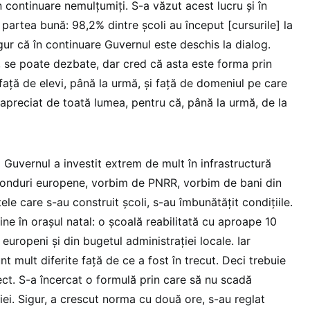
în continuare nemulțumiți. S-a văzut acest lucru și în
partea bună: 98,2% dintre școli au început [cursurile] la
ur că în continuare Guvernul este deschis la dialog.
, se poate dezbate, dar cred că asta este forma prin
față de elevi, până la urmă, și față de domeniul pe care
 apreciat de toată lumea, pentru că, până la urmă, de la
 Guvernul a investit extrem de mult în infrastructură
fonduri europene, vorbim de PNRR, vorbim de bani din
ele care s-au construit școli, s-au îmbunătățit condițiile.
ne în orașul natal: o școală reabilitată cu aproape 10
europeni și din bugetul administrației locale. Iar
unt mult diferite față de ce a fost în trecut. Deci trebuie
pect. S-a încercat o formulă prin care să nu scadă
iei. Sigur, a crescut norma cu două ore, s-au reglat