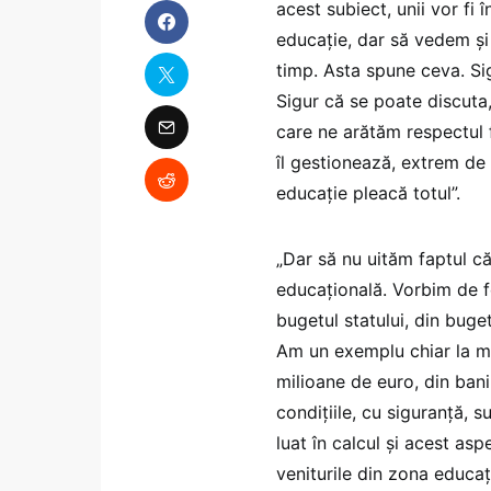
acest subiect, unii vor fi 
educație, dar să vedem și 
timp. Asta spune ceva. Sig
Sigur că se poate discuta
care ne arătăm respectul 
îl gestionează, extrem de
educație pleacă totul”.
„Dar să nu uităm faptul că
educațională. Vorbim de 
bugetul statului, din buget
Am un exemplu chiar la mi
milioane de euro, din bani 
condițiile, cu siguranță, s
luat în calcul și acest as
veniturile din zona educaț