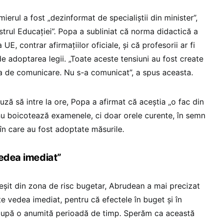
mierul a fost „dezinformat de specialiștii din minister”,
istrul Educației”. Popa a subliniat că norma didactică a
E, contrar afirmațiilor oficiale, și că profesorii ar fi
 de adoptarea legii. „Toate aceste tensiuni au fost create
sa de comunicare. Nu s-a comunicat”, a spus aceasta.
uză să intre la ore, Popa a afirmat că aceștia „o fac din
 nu boicotează examenele, ci doar orele curente, în semn
în care au fost adoptate măsurile.
vedea imediat”
eșit din zona de risc bugetar, Abrudean a mai precizat
e vedea imediat, pentru că efectele în buget și în
după o anumită perioadă de timp. Sperăm ca această