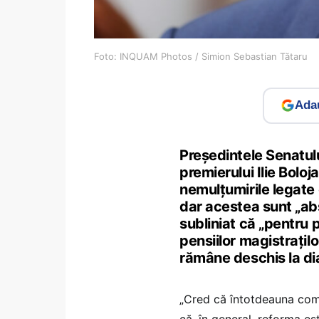
Foto: INQUAM Photos / Simion Sebastian Tătaru
Adau
Președintele Senatul
premierului Ilie Boloj
nemulțumirile legate d
dar acestea sunt „abs
subliniat că „pentru
pensiilor magistrațilo
rămâne deschis la dia
„Cred că întotdeauna comu
că, în general, reforma es