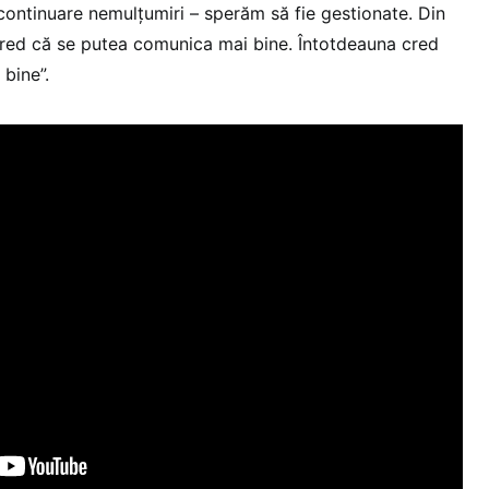
n continuare nemulțumiri – sperăm să fie gestionate. Din
cred că se putea comunica mai bine. Întotdeauna cred
bine”.