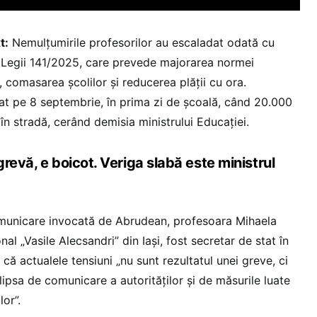
t:
Nemulțumirile profesorilor au escaladat odată cu
a Legii 141/2025, care prevede majorarea normei
 comasarea școlilor și reducerea plății cu ora.
at pe 8 septembrie, în prima zi de școală, când 20.000
 în stradă, cerând demisia ministrului Educației.
revă, e boicot. Veriga slabă este ministrul
omunicare invocată de Abrudean, profesoara Mihaela
al „Vasile Alecsandri” din Iași, fost secretar de stat în
 că actualele tensiuni „nu sunt rezultatul unei greve, ci
lipsa de comunicare a autorităților și de măsurile luate
or”.