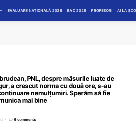
EVALUARE NAȚIONALĂ 2026
BAC 2026
PROFESORI
AI LA ȘC
brudean, PNL, despre măsurile luate de
gur, a crescut norma cu două ore, s-au
n continuare nemulțumiri. Sperăm să fie
omunica mai bine
ad
6 comments