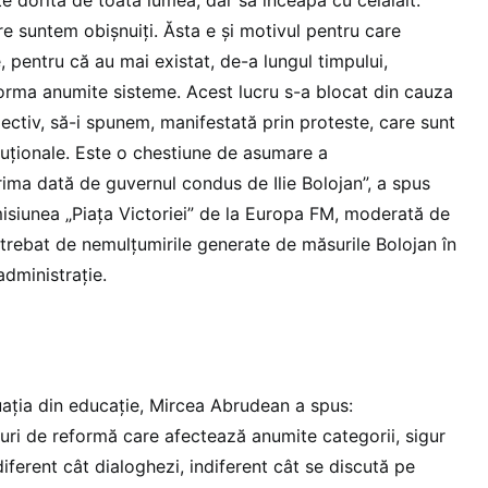
re suntem obișnuiți. Ăsta e și motivul pentru care
, pentru că au mai existat, de-a lungul timpului,
eforma anumite sisteme. Acest lucru s-a blocat din cauza
pectiv, să-i spunem, manifestată prin proteste, care sunt
tuționale. Este o chestiune de asumare a
prima dată de guvernul condus de Ilie Bolojan”, a spus
siunea „Piața Victoriei” de la Europa FM, moderată de
trebat de nemulțumirile generate de măsurile Bolojan în
administrație.
uația din educație, Mircea Abrudean a spus:
uri de reformă care afectează anumite categorii, sigur
diferent cât dialoghezi, indiferent cât se discută pe