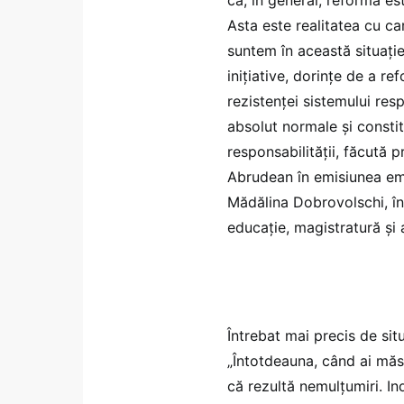
Asta este realitatea cu ca
suntem în această situație
inițiative, dorințe de a r
rezistenței sistemului res
absolut normale și consti
responsabilității, făcută 
Abrudean în emisiunea emi
Mădălina Dobrovolschi, în
educație, magistratură și 
Întrebat mai precis de sit
„Întotdeauna, când ai măs
că rezultă nemulțumiri. In