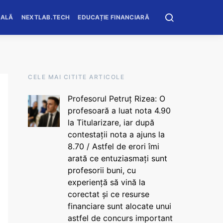
OALĂ
NEXTLAB.TECH
EDUCAȚIE FINANCIARĂ
CELE MAI CITITE ARTICOLE
Profesorul Petruț Rizea: O
profesoară a luat nota 4.90
la Titularizare, iar după
contestații nota a ajuns la
8.70 / Astfel de erori îmi
arată ce entuziasmați sunt
profesorii buni, cu
experiență să vină la
corectat și ce resurse
financiare sunt alocate unui
astfel de concurs important