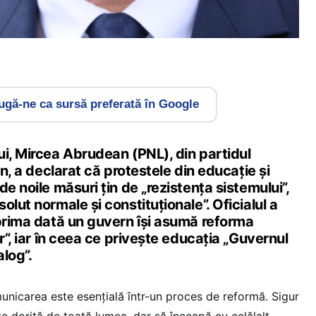
gă-ne ca sursă preferată în Google
ui, Mircea Abrudean (PNL), din partidul
an, a declarat că protestele din educație și
e noile măsuri țin de „rezistența sistemului”,
olut normale și constituționale”. Oficialul a
 prima dată un guvern își asumă reforma
r”, iar în ceea ce privește educația „Guvernul
log”.
nicarea este esențială într-un proces de reformă. Sigur
te dorită de toată lumea, dar să înceapă cu celălalt.