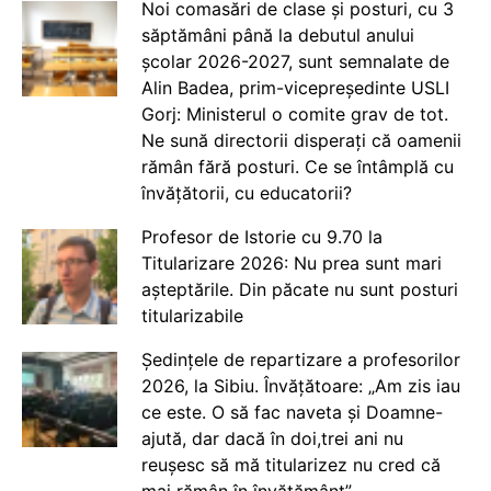
Noi comasări de clase și posturi, cu 3
săptămâni până la debutul anului
școlar 2026-2027, sunt semnalate de
Alin Badea, prim-vicepreședinte USLI
Gorj: Ministerul o comite grav de tot.
Ne sună directorii disperați că oamenii
rămân fără posturi. Ce se întâmplă cu
învățătorii, cu educatorii?
Profesor de Istorie cu 9.70 la
Titularizare 2026: Nu prea sunt mari
așteptările. Din păcate nu sunt posturi
titularizabile
Ședințele de repartizare a profesorilor
2026, la Sibiu. Învățătoare: „Am zis iau
ce este. O să fac naveta și Doamne-
ajută, dar dacă în doi,trei ani nu
reușesc să mă titularizez nu cred că
mai rămân în învățământ”