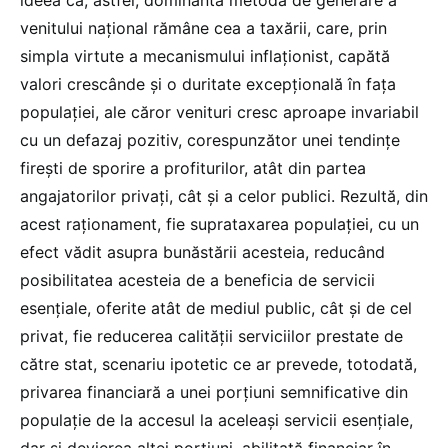
venitului național rămâne cea a taxării, care, prin
simpla virtute a mecanismului inflaționist, capătă
valori crescânde și o duritate excepțională în fața
populației, ale căror venituri cresc aproape invariabil
cu un defazaj pozitiv, corespunzător unei tendințe
firești de sporire a profiturilor, atât din partea
angajatorilor privați, cât și a celor publici. Rezultă, din
acest raționament, fie suprataxarea populației, cu un
efect vădit asupra bunăstării acesteia, reducând
posibilitatea acesteia de a beneficia de servicii
esențiale, oferite atât de mediul public, cât și de cel
privat, fie reducerea calității serviciilor prestate de
către stat, scenariu ipotetic ce ar prevede, totodată,
privarea financiară a unei porțiuni semnificative din
populație de la accesul la aceleași servicii esențiale,
dar și devierea altei porțiuni, abilitată financiar în