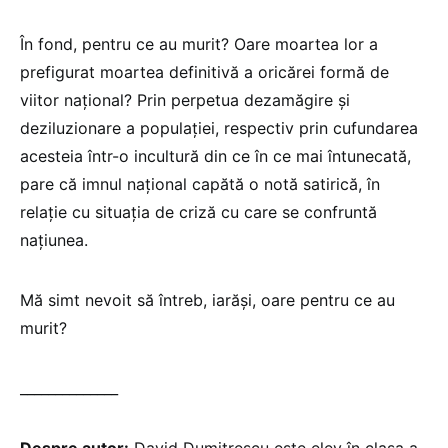
În fond, pentru ce au murit? Oare moartea lor a
prefigurat moartea definitivă a oricărei formă de
viitor național? Prin perpetua dezamăgire și
deziluzionare a populației, respectiv prin cufundarea
acesteia într-o incultură din ce în ce mai întunecată,
pare că imnul național capătă o notă satirică, în
relație cu situația de criză cu care se confruntă
națiunea.
Mă simt nevoit să întreb, iarăși, oare pentru ce au
murit?
______________
Despre autor:
David Dumitrescu este elev în clasa a