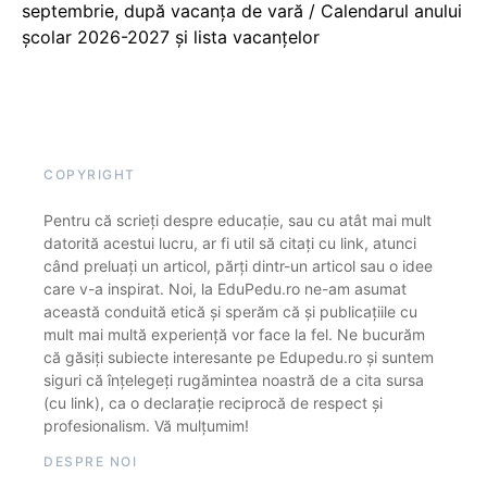
septembrie, după vacanța de vară / Calendarul anului
școlar 2026-2027 și lista vacanțelor
COPYRIGHT
Pentru că scrieți despre educație, sau cu atât mai mult
datorită acestui lucru, ar fi util să citați cu link, atunci
când preluați un articol, părți dintr-un articol sau o idee
care v-a inspirat. Noi, la EduPedu.ro ne-am asumat
această conduită etică și sperăm că și publicațiile cu
mult mai multă experiență vor face la fel. Ne bucurăm
că găsiți subiecte interesante pe Edupedu.ro și suntem
siguri că înțelegeți rugămintea noastră de a cita sursa
(cu link), ca o declarație reciprocă de respect și
profesionalism. Vă mulțumim!
DESPRE NOI