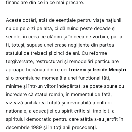
financiare din ce în ce mai precare.
Aceste dotări, atât de esențiale pentru viața națiunii,
nu de pe o zi pe alta, ci dăinuind peste decade și
secole, în ceea ce clădim și în ceea ce vorbim, par a
fi, totuși, supuse unei crase neglijențe din partea
statului de treizeci și cinci de ani. Cu reforme
tergiversate, restructurări și remodelări particulare
aproape fiecăruia dintre cei
treizeci și trei de Miniștri
și o promisiune-momeală a unei funcționalități,
minime și într-un viitor îndepărtat, se poate spune cu
încredere că statul român, în momentul de față,
vizează anihilarea totală și irevocabilă a culturii
naționale, a educației cu spirit critic și, implicit, a
spiritului democratic pentru care atâția s-au jertfit în
decembrie 1989 și în toți anii precedenți.