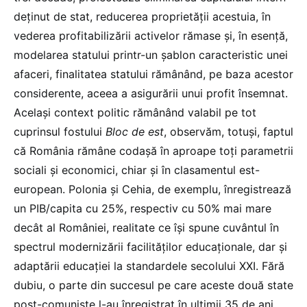
deținut de stat, reducerea proprietății acestuia, în
vederea profitabilizării activelor rămase și, în esență,
modelarea statului printr-un șablon caracteristic unei
afaceri, finalitatea statului rămânând, pe baza acestor
considerente, aceea a asigurării unui profit însemnat.
Același context politic rămânând valabil pe tot
cuprinsul fostului
Bloc de est
, observăm, totuși, faptul
că România rămâne codașă în aproape toți parametrii
sociali și economici, chiar și în clasamentul est-
european. Polonia și Cehia, de exemplu, înregistrează
un PIB/capita cu 25%, respectiv cu 50% mai mare
decât al României, realitate ce își spune cuvântul în
spectrul modernizării facilităților educaționale, dar și
adaptării educației la standardele secolului XXI. Fără
dubiu, o parte din succesul pe care aceste două state
post-comuniste l-au înregistrat în ultimii 35 de ani