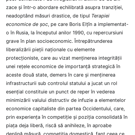
zace și într-o abordare echilibrată asupra tranziției,
neadoptând măsuri drastice, de tipul
Terapiei
economice de șoc
, pe care Boris Elțîn a implementat-
o în Rusia, la începutul anilor 1990, cu repercursiuni
grave în plan socioeconomic. Întrepătrunderea
liberalizării pieții naționale cu elemente
protecționiste, care au vizat menținerea integrității
unei rețele economice de importanță strategică în
aceste două state, demers în care și menținerea
infrastructurii sub controlul statului a jucat un rol
esențial constituie un punct de reper în vederea
minimizării valului distructiv de infuzie a elementelor
economice capitaliste din partea Occidentului, care,
prin experiența în competiție și poziția consolidată în
piața deja liberă, riscă să anihileze, în aproabe
deplină măsură, competiția domestică, fapt ceea ce