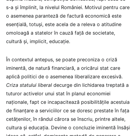
s-a și împlinit, la nivelul României. Motivul pentru care
o asemenea paranteză de factură economică este
esențială, totuși, este acela de a releva o atitudine
omoloagă a statelor în cauză față de societate,
cultură și, implicit, educație.
În contextul antepus, se poate preconiza o criză
iminentă, de natură financiară, a oricărui stat care
aplică politici de o asemenea liberalizare excesivă.
Criza statului liberal
decurge din lichidarea treptată a
tuturor activelor unui stat în planul economiei
naționale, fapt ce incapacitează posibilitățile acestuia
de finanțare a serviciilor ce se doresc prestate în fața
cetățenilor, în rândul cărora se înscriu, printre altele,
cultura și educația. Devine o concluzie iminentă însăși
ideea că, astfel, dominanta metodă de generare a