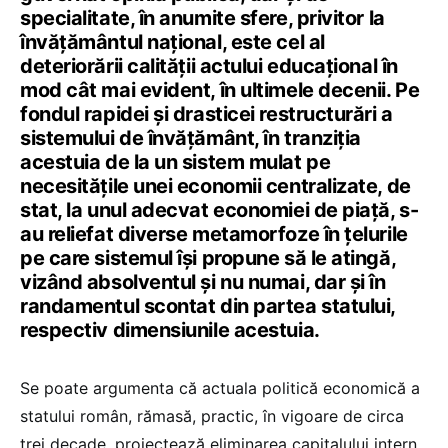
specialitate, în anumite sfere, privitor la
învățământul național, este cel al
deteriorării calității actului educațional în
mod cât mai evident, în ultimele decenii. Pe
fondul rapidei și drasticei restructurări a
sistemului de învățământ, în tranziția
acestuia de la un sistem mulat pe
necesitățile unei economii centralizate, de
stat, la unul adecvat economiei de piață, s-
au reliefat diverse metamorfoze în țelurile
pe care sistemul își propune să le atingă,
vizând absolventul și nu numai, dar și în
randamentul scontat din partea statului,
respectiv dimensiunile acestuia.
Se poate argumenta că actuala politică economică a
statului român, rămasă, practic, în vigoare de circa
trei decade, proiectează eliminarea capitalului intern