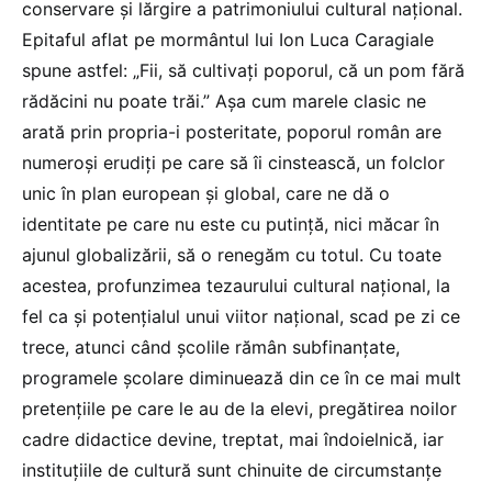
conservare și lărgire a patrimoniului cultural național.
Epitaful aflat pe mormântul lui Ion Luca Caragiale
spune astfel: „Fii, să cultivați poporul, că un pom fără
rădăcini nu poate trăi.” Așa cum marele clasic ne
arată prin propria-i posteritate, poporul român are
numeroși erudiți pe care să îi cinstească, un folclor
unic în plan european și global, care ne dă o
identitate pe care nu este cu putință, nici măcar în
ajunul globalizării, să o renegăm cu totul. Cu toate
acestea, profunzimea tezaurului cultural național, la
fel ca și potențialul unui viitor național, scad pe zi ce
trece, atunci când școlile rămân subfinanțate,
programele școlare diminuează din ce în ce mai mult
pretențiile pe care le au de la elevi, pregătirea noilor
cadre didactice devine, treptat, mai îndoielnică, iar
instituțiile de cultură sunt chinuite de circumstanțe