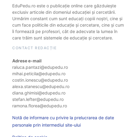
EduPedu.ro este o publicație online care găzduiește
exclusiv articole din domeniul educației și cercetării.
Urmărim constant cum sunt educați copiii noștri, cine și
cum face politicile din educație și cercetare, cine și cum
îi formează pe profesori, cât de adecvate la lumea în
care trăim sunt sistemele de educație și cercetare.
CONTACT REDACȚIE
Adrese e-mail
raluca.pantazi@edupedu.ro
mihai.peticila@edupedu.ro
costin.ionescu@edupedu.ro
alexa.stanescu@edupedu.ro
diana.ghimisi@edupedu.ro
stefan.lefter@edupedu.ro
ramona.florea@edupedu.ro
Notă de informare cu privire la prelucrarea de date
personale prin intermediul site-ului