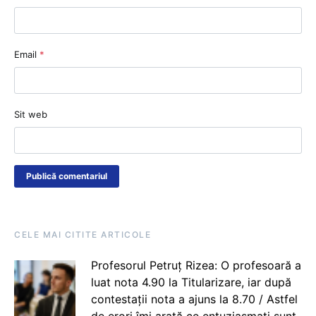
Email
*
Sit web
CELE MAI CITITE ARTICOLE
Profesorul Petruț Rizea: O profesoară a
luat nota 4.90 la Titularizare, iar după
contestații nota a ajuns la 8.70 / Astfel
de erori îmi arată ce entuziasmați sunt