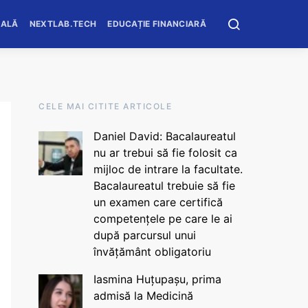
OALĂ
NEXTLAB.TECH
EDUCAȚIE FINANCIARĂ
CELE MAI CITITE ARTICOLE
Daniel David: Bacalaureatul
nu ar trebui să fie folosit ca
mijloc de intrare la facultate.
Bacalaureatul trebuie să fie
un examen care certifică
competențele pe care le ai
după parcursul unui
învățământ obligatoriu
Iasmina Huțupașu, prima
admisă la Medicină