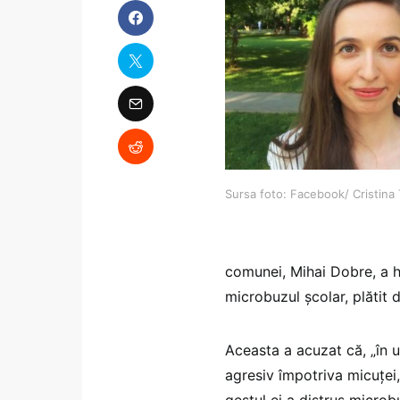
Sursa foto: Facebook/ Cristina
comunei, Mihai Dobre, a ho
microbuzul școlar, plătit d
Aceasta a acuzat că, „în u
agresiv împotriva micuței, 
gestul ei a distrus microb