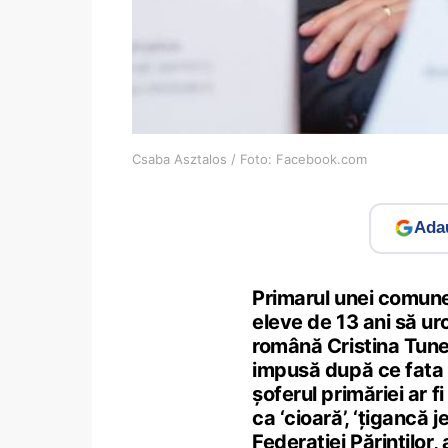
Csaba Asztalos / Foto: Facebook.com
Adau
Primarul unei comune 
eleve de 13 ani să ur
română Cristina Tunega
impusă după ce fata ar
șoferul primăriei ar fi
ca ‘cioară’, ‘țigancă 
Federației Părinților,