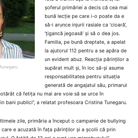
șoferul primăriei a decis că cea mai
bună lecție pe care i-o poate da e
să-i arunce injurii rasiale ca ‘cioară’,
‘țigancă jegoasă’ și să o dea jos.
Familia, pe bună dreptate, a apelat
la ajutorul 112 pentru a se apăra de
un evident abuz. Reacția părinților a
 Tunegaru
supărat mult și, în loc să-și asume
responsabilitatea pentru situația
generată de angajatul său, primarul
tărât că fetița nu mai are voie să se urce în
in bani publici”, a relatat profesoara Cristina Tunegaru.
ltimele zile, primăria a început o campanie de bullying
care e acuzată în fața părinților și a școlii că prin
uzul. O fetiță de 13 ani a rupt ușa microbuzului”.