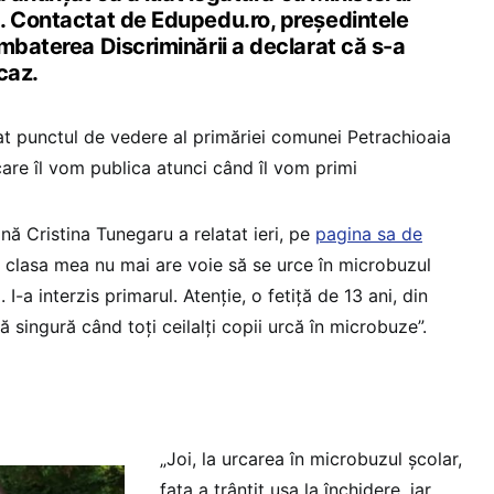
. Contactat de Edupedu.ro, președintele
mbaterea Discriminării a declarat că s-a
caz.
at punctul de vedere al primăriei comunei Petrachioaia
 care îl vom publica atunci când îl vom primi
ă Cristina Tunegaru a relatat ieri, pe
pagina sa de
in clasa mea nu mai are voie să se urce în microbuzul
 I-a interzis primarul. Atenție, o fetiță de 13 ani, din
lă singură când toți ceilalți copii urcă în microbuze”.
„Joi, la urcarea în microbuzul școlar,
fata a trântit ușa la închidere, iar