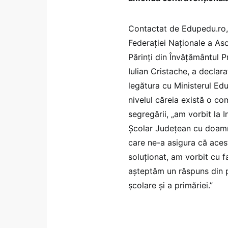
Contactat de Edupedu.ro,
Federaţiei Naţionale a Aso
Părinţi din Învăţământul Pr
Iulian Cristache, a declara
legătura cu Ministerul Educ
nivelul căreia există o co
segregării, „am vorbit la 
Școlar Județean cu doamn
care ne-a asigura că acest
soluționat, am vorbit cu fa
așteptăm un răspuns din p
școlare și a primăriei.”