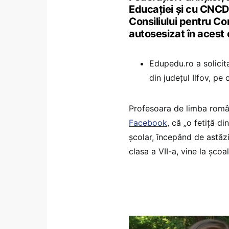
Educației și cu CNCD
Consiliului pentru Co
autosesizat în acest 
Edupedu.ro a solicit
din județul Ilfov, pe
Profesoara de limba român
Facebook
, că „o fetiță d
școlar, începând de astăzi.
clasa a VII-a, vine la școa