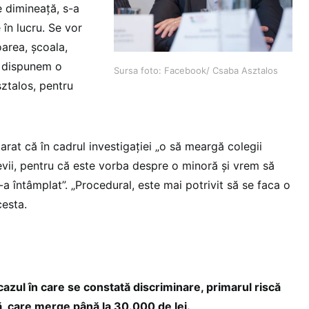
e dimineață, s-a
 în lucru. Se vor
oarea, școala,
ă dispunem o
Sursa foto: Facebook/ Csaba Asztalos
sztalos, pentru
rat că în cadrul investigației „o
să meargă colegii
evii, pentru că este vorba despre o minoră și vrem să
-a întâmplat”. „Procedural, este mai potrivit să se faca o
cesta.
 cazul în care se constată discriminare, primarul riscă
 care merge până la 30.000 de lei.