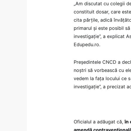
„Am discutat cu colegii d
constituit dosar, care este
cita părțile, adică învățăt
primarul și este posibil s
investigație”, a explicat A
Edupedu.ro.
Președintele CNCD a decla
noștri să vorbească cu el
vedem la fața locului ce s
investigație”, a precizat a
Oficialul a adăugat că,
în
amendă contravențională,