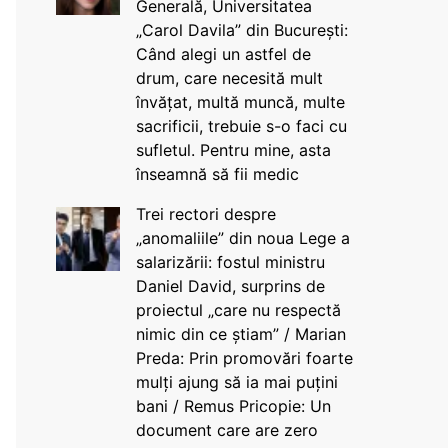
Generală, Universitatea
„Carol Davila” din București:
Când alegi un astfel de
drum, care necesită mult
învățat, multă muncă, multe
sacrificii, trebuie s-o faci cu
sufletul. Pentru mine, asta
înseamnă să fii medic
Trei rectori despre
„anomaliile” din noua Lege a
salarizării: fostul ministru
Daniel David, surprins de
proiectul „care nu respectă
nimic din ce știam” / Marian
Preda: Prin promovări foarte
mulți ajung să ia mai puțini
bani / Remus Pricopie: Un
document care are zero