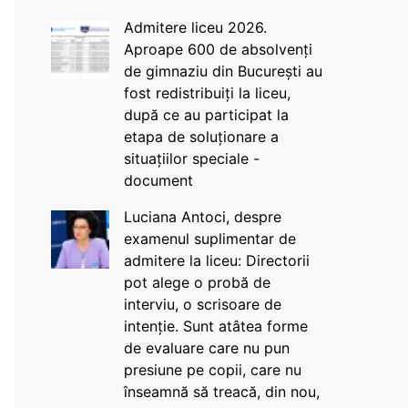
Admitere liceu 2026.
Aproape 600 de absolvenți
de gimnaziu din București au
fost redistribuiți la liceu,
după ce au participat la
etapa de soluționare a
situațiilor speciale -
document
Luciana Antoci, despre
examenul suplimentar de
admitere la liceu: Directorii
pot alege o probă de
interviu, o scrisoare de
intenție. Sunt atâtea forme
de evaluare care nu pun
presiune pe copii, care nu
înseamnă să treacă, din nou,