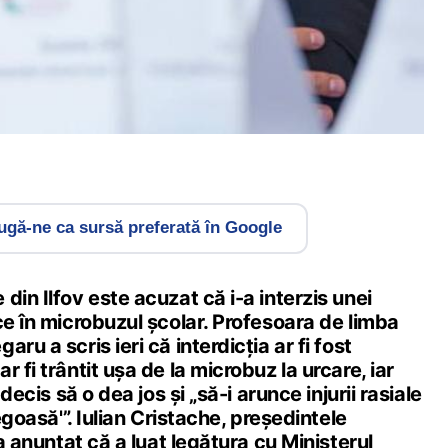
gă-ne ca sursă preferată în Google
din Ilfov este acuzat că i-a interzis unei
ce în microbuzul școlar. Profesoara de limba
ru a scris ieri că interdicția ar fi fost
 fi trântit ușa de la microbuz la urcare, iar
 decis să o dea jos și „să-i arunce injurii rasiale
jegoasă'”. Iulian Cristache, președintele
 a anunțat că a luat legătura cu Ministerul