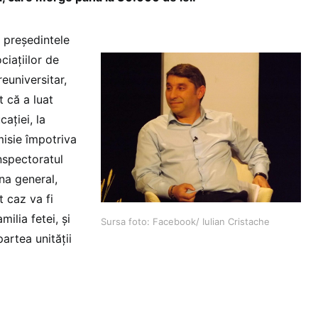
 președintele
ciaţiilor de
euniversitar,
t că a luat
ației, la
misie împotriva
Inspectoratul
a general,
 caz va fi
milia fetei, și
Sursa foto: Facebook/ Iulian Cristache
artea unității