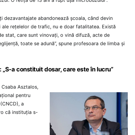
ăți dezavantajate abandonează școala, când devin
 ale rețelelor de trafic, nu e doar fatalitatea. Există
de stat, care sunt vinovați, o vină difuză, acte de
neglijență, toate se adună”, spune profesoara de limba și
„S-a constituit dosar, care este în lucru”
 Csaba Asztalos,
ațional pentru
 (CNCD), a
 că instituția s-