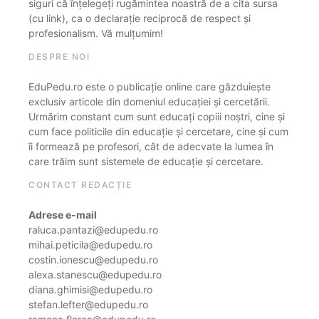
siguri că înțelegeți rugămintea noastră de a cita sursa
(cu link), ca o declarație reciprocă de respect și
profesionalism. Vă mulțumim!
DESPRE NOI
EduPedu.ro este o publicație online care găzduiește
exclusiv articole din domeniul educației și cercetării.
Urmărim constant cum sunt educați copiii noștri, cine și
cum face politicile din educație și cercetare, cine și cum
îi formează pe profesori, cât de adecvate la lumea în
care trăim sunt sistemele de educație și cercetare.
CONTACT REDACȚIE
Adrese e-mail
raluca.pantazi@edupedu.ro
mihai.peticila@edupedu.ro
costin.ionescu@edupedu.ro
alexa.stanescu@edupedu.ro
diana.ghimisi@edupedu.ro
stefan.lefter@edupedu.ro