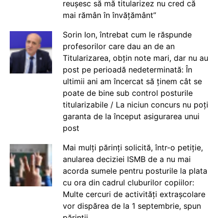
reușesc să mă titularizez nu cred că
mai rămân în învățământ”
Sorin Ion, întrebat cum le răspunde
profesorilor care dau an de an
Titularizarea, obțin note mari, dar nu au
post pe perioadă nedeterminată: În
ultimii ani am încercat să ținem cât se
poate de bine sub control posturile
titularizabile / La niciun concurs nu poți
garanta de la început asigurarea unui
post
Mai mulți părinți solicită, într-o petiție,
anularea deciziei ISMB de a nu mai
acorda sumele pentru posturile la plata
cu ora din cadrul cluburilor copiilor:
Multe cercuri de activități extrașcolare
vor dispărea de la 1 septembrie, spun
părinții