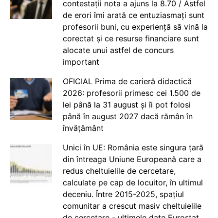
contestații nota a ajuns la 8.70 / Astfel
de erori îmi arată ce entuziasmați sunt
profesorii buni, cu experiență să vină la
corectat și ce resurse financiare sunt
alocate unui astfel de concurs
important
OFICIAL Prima de carieră didactică
2026: profesorii primesc cei 1.500 de
lei până la 31 august și îi pot folosi
până în august 2027 dacă rămân în
învățământ
Unici în UE: România este singura țară
din întreaga Uniune Europeană care a
redus cheltuielile de cercetare,
calculate pe cap de locuitor, în ultimul
deceniu. Între 2015-2025, spațiul
comunitar a crescut masiv cheltuielile
de cercetare - ultimele date Eurostat