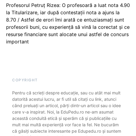
Profesorul Petruț Rizea: O profesoară a luat nota 4.90
la Titularizare, iar după contestații nota a ajuns la
8.70 / Astfel de erori îmi arată ce entuziasmați sunt
profesorii buni, cu experiență să vină la corectat și ce
resurse financiare sunt alocate unui astfel de concurs
important
COPYRIGHT
Pentru că scrieți despre educație, sau cu atât mai mult
datorită acestui lucru, ar fi util să citați cu link, atunci
când preluați un articol, părți dintr-un articol sau o idee
care v-a inspirat. Noi, la EduPedu.ro ne-am asumat
această conduită etică și sperăm că și publicațiile cu
mult mai multă experiență vor face la fel. Ne bucurăm
că găsiți subiecte interesante pe Edupedu.ro și suntem