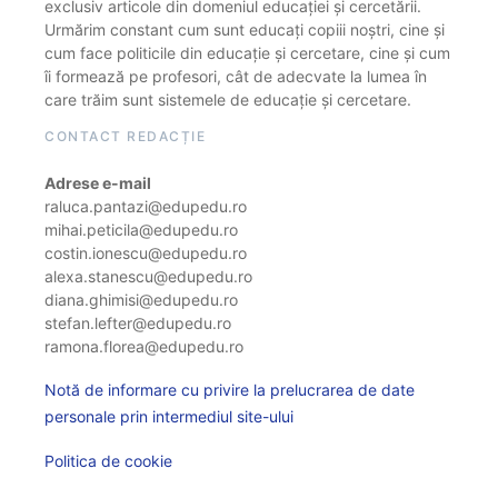
exclusiv articole din domeniul educației și cercetării.
Urmărim constant cum sunt educați copiii noștri, cine și
cum face politicile din educație și cercetare, cine și cum
îi formează pe profesori, cât de adecvate la lumea în
care trăim sunt sistemele de educație și cercetare.
CONTACT REDACȚIE
Adrese e-mail
raluca.pantazi@edupedu.ro
mihai.peticila@edupedu.ro
costin.ionescu@edupedu.ro
alexa.stanescu@edupedu.ro
diana.ghimisi@edupedu.ro
stefan.lefter@edupedu.ro
ramona.florea@edupedu.ro
Notă de informare cu privire la prelucrarea de date
personale prin intermediul site-ului
Politica de cookie