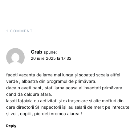
1 COMMENT
Crab
spune:
20 iulie 2025 la 17:32
faceti vacanta de iarna mai lunga și scoateți scoala altfel ,
verde , albastra din programul de primăvara.
daca n aveti bani , stati iarna acasa ai invantati primăvara
cand da caldura afara.
lasati fațaiala cu activitati și extrașcolare și alte mofturi din
care directorii SI inspectorii își iau salarii de merit pe intrecute
și voi , copiii , pierdeți vremea aiurea !
Reply