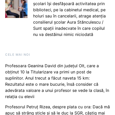
școlari își desfășoară activitatea prin
biblioteci, pe la cabinetul medical, pe
holuri sau în cancelarii, atrage atenția
consilierul școlar Aura Stănculescu /
Sunt spații inadecvate în care copilul
nu va destăinui nimic niciodată
CELE MAI NOI
Profesoara Geanina David din județul Olt, care a
obținut 10 la Titularizare va primi un post de
suplinitor. Anul trecut a făcut naveta 15 km:
Rezultatul este o mare bucurie, însă consider că
adevărata valoare a unui profesor se vede la clasă, în
relația cu elevii
Profesorul Petruț Rizea, despre plata cu ora: Dacă mă
apuc să strâng sticle și să le duc la SGR, câștig mai