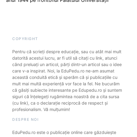
anul 1944 pe frontonul Palatului Universității
COPYRIGHT
Pentru că scrieți despre educație, sau cu atât mai mult
datorită acestui lucru, ar fi util să citați cu link, atunci
când preluați un articol, părți dintr-un articol sau o idee
care v-a inspirat. Noi, la EduPedu.ro ne-am asumat
această conduită etică și sperăm că și publicațiile cu
mult mai multă experiență vor face la fel. Ne bucurăm
că găsiți subiecte interesante pe Edupedu.ro și suntem
siguri că înțelegeți rugămintea noastră de a cita sursa
(cu link), ca o declarație reciprocă de respect și
profesionalism. Vă mulțumim!
DESPRE NOI
EduPedu.ro este o publicație online care găzduiește