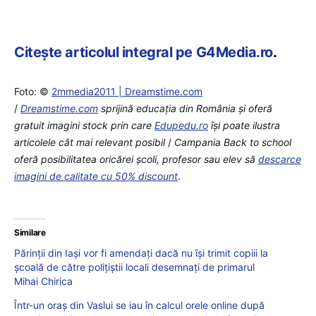
Citește articolul integral pe G4Media.ro
.
Foto: ©
2mmedia2011 | Dreamstime.com
/
Dreamstime.com
sprijină educaţia din România şi oferă
gratuit imagini stock prin care
Edupedu.ro
îşi poate ilustra
articolele cât mai relevant posibil
/
Campania Back to school
oferă posibilitatea oricărei școli, profesor sau elev să
descarce
imagini de calitate cu 50% discount
.
Similare
Părinții din Iași vor fi amendați dacă nu își trimit copiii la
școală de către polițiștii locali desemnați de primarul
Mihai Chirica
Într-un oraș din Vaslui se iau în calcul orele online după