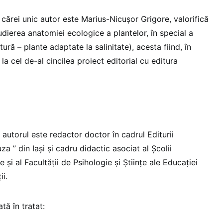
 cărei unic autor este Marius-Nicușor Grigore, valorifică
udierea anatomiei ecologice a plantelor, în special a
tură – plante adaptate la salinitate), acesta fiind, în
 la cel de-al cincilea proiect editorial cu editura
e, autorul este redactor doctor în cadrul Editurii
Cuza ” din Iași și cadru didactic asociat al Școlii
 și al Facultății de Psihologie și Științe ale Educației
ii.
ă în tratat: