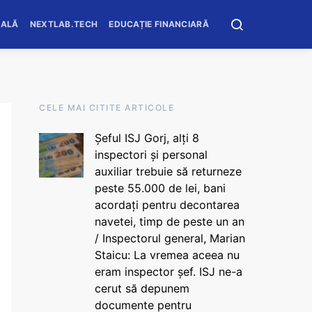
OALĂ
NEXTLAB.TECH
EDUCAȚIE FINANCIARĂ
CELE MAI CITITE ARTICOLE
Șeful ISJ Gorj, alți 8
inspectori și personal
auxiliar trebuie să returneze
peste 55.000 de lei, bani
acordați pentru decontarea
navetei, timp de peste un an
/ Inspectorul general, Marian
Staicu: La vremea aceea nu
eram inspector șef. ISJ ne-a
cerut să depunem
documente pentru