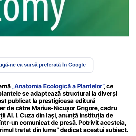
gă-ne ca sursă preferată în Google
temă
„Anatomia Ecologică a Plantelor”
, ce
lantele se adaptează structural la diverși
fost publicat la prestigioasa editură
ger de către Marius-Nicușor Grigore, cadru
ii Al. I. Cuza din Iași, anunță instituția de
ntr-un comunicat de presă. Potrivit acesteia,
imul tratat din lume” dedicat acestui subiect.