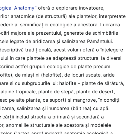
logical Anatomy”
oferă o explorare inovatoare,
rilor anatomice (de structură) ale plantelor, interpretate
vedere al semnificației ecologice a acestora. Lucrarea
ări majore ale prezentului, generate de schimbările
 cele legate de aridizarea și salinizarea Pământului.
scriptivă tradițională, acest volum oferă o înțelegere
lui în care plantele se adaptează structural la diverși
escriind astfel grupuri ecologice de plante precum:
ofite), de mlaștini (helofite), de locuri uscate, aride
are și cu subgrupurile lui: halofite – plante de sărătură,
 alpine tropicale, plante de stepă, plante de deșert,
resc pe alte plante, ca suport) și mangrove, în condiții
zarea, salinizarea și inundarea (băltirea) cu apă.
 cărții includ structura primară și secundară a
ilor, anomaliile structurale ale acestora și modelele
unzelor. Cartea aprofundează anatomia ecologică a