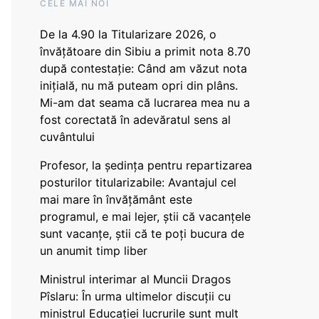
CELE MAI NOI
De la 4.90 la Titularizare 2026, o
învățătoare din Sibiu a primit nota 8.70
după contestație: Când am văzut nota
inițială, nu mă puteam opri din plâns.
Mi-am dat seama că lucrarea mea nu a
fost corectată în adevăratul sens al
cuvântului
Profesor, la ședința pentru repartizarea
posturilor titularizabile: Avantajul cel
mai mare în învățământ este
programul, e mai lejer, știi că vacanțele
sunt vacanţe, știi că te poți bucura de
un anumit timp liber
Ministrul interimar al Muncii Dragos
Pîslaru: În urma ultimelor discuții cu
ministrul Educației lucrurile sunt mult