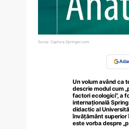
Sursa: Captura Springer.com
Adau
Un volum având ca 
descrie modul cum „p
factori ecologici”, a 
internațională Sprin
didactic al Universităț
învățământ superior î
este vorba despre „pr