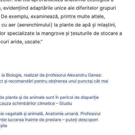
 evidențiind adaptările unice ale diferitelor grupuri
 De exemplu, examinează, printre multe altele,
 cu aer (aerenchimului) la plante de apă și mlaștini,
lor specializate la mangrove și țesuturile de stocare a
ocuri aride, uscate.”
la Biologie, realizat de profesorul Alexandru Ganea:
ect și recomandări pentru obținerea unui punctaj cât mai
 de plante și de animale sunt în pericol de dispariție
 cauza schimbărilor climatice – Studiu
ie vegetală și animală, Anatomie umană. Profesorul
nție lucrarea înainte de predare – puteți descoperi
șite