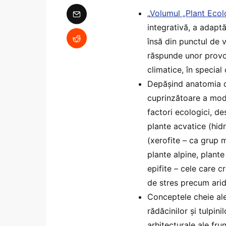
„
Volumul „Plant Eco
integrativă, a adaptă
însă din punctul de 
răspunde unor provoc
climatice, în special
Depășind anatomia de
cuprinzătoare a modu
factori ecologici, d
plante acvatice (hidr
(xerofite – ca grup m
plante alpine, plante
epifite – cele care c
de stres precum aridi
Conceptele cheie ale
rădăcinilor și tulpin
arhitecturale ale fr