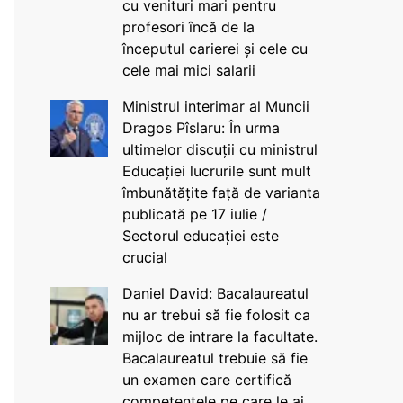
cu venituri mari pentru
profesori încă de la
începutul carierei și cele cu
cele mai mici salarii
Ministrul interimar al Muncii
Dragos Pîslaru: În urma
ultimelor discuții cu ministrul
Educației lucrurile sunt mult
îmbunătățite față de varianta
publicată pe 17 iulie /
Sectorul educației este
crucial
Daniel David: Bacalaureatul
nu ar trebui să fie folosit ca
mijloc de intrare la facultate.
Bacalaureatul trebuie să fie
un examen care certifică
competențele pe care le ai