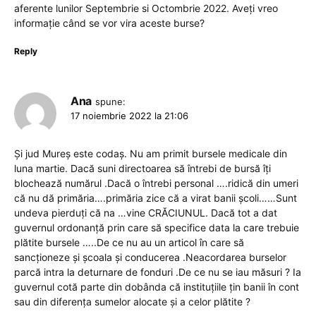
aferente lunilor Septembrie si Octombrie 2022. Aveți vreo
informație când se vor vira aceste burse?
Reply
Ana
spune:
17 noiembrie 2022 la 21:06
Și jud Mureș este codaș. Nu am primit bursele medicale din
luna martie. Dacă suni directoarea să întrebi de bursă îți
blochează numărul .Dacă o întrebi personal ….ridică din umeri
că nu dă primăria….primăria zice că a virat banii școli……Sunt
undeva pierduți că na …vine CRĂCIUNUL. Dacă tot a dat
guvernul ordonanță prin care să specifice data la care trebuie
plătite bursele …..De ce nu au un articol în care să
sancționeze și școala și conducerea .Neacordarea burselor
parcă intra la deturnare de fonduri .De ce nu se iau măsuri ? Ia
guvernul cotă parte din dobânda că instituțiile țin banii în cont
sau din diferența sumelor alocate și a celor plătite ?