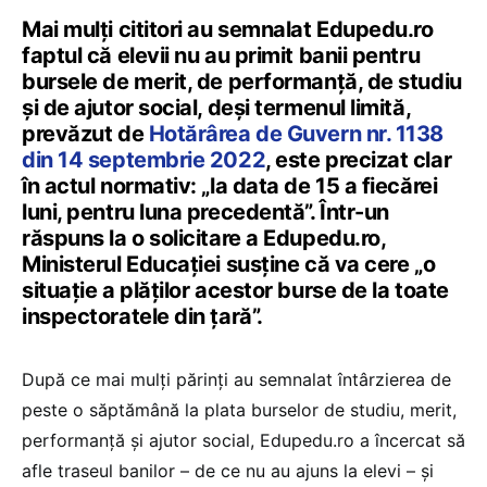
Mai mulți cititori au semnalat Edupedu.ro
faptul că elevii nu au primit banii pentru
bursele de merit, de performanță, de studiu
și de ajutor social, deși termenul limită,
prevăzut de
Hotărârea de Guvern nr. 1138
din 14 septembrie 2022
, este precizat clar
în actul normativ: „la data de 15 a fiecărei
luni, pentru luna precedentă”. Într-un
răspuns la o solicitare a Edupedu.ro,
Ministerul Educației susține că va cere „o
situație a plăților acestor burse de la toate
inspectoratele din țară”.
După ce mai mulți părinți au semnalat întârzierea de
peste o săptămână la plata burselor de studiu, merit,
performanță și ajutor social, Edupedu.ro a încercat să
afle traseul banilor – de ce nu au ajuns la elevi – și