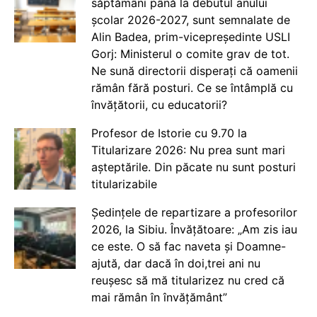
săptămâni până la debutul anului
școlar 2026-2027, sunt semnalate de
Alin Badea, prim-vicepreședinte USLI
Gorj: Ministerul o comite grav de tot.
Ne sună directorii disperați că oamenii
rămân fără posturi. Ce se întâmplă cu
învățătorii, cu educatorii?
Profesor de Istorie cu 9.70 la
Titularizare 2026: Nu prea sunt mari
așteptările. Din păcate nu sunt posturi
titularizabile
Ședințele de repartizare a profesorilor
2026, la Sibiu. Învățătoare: „Am zis iau
ce este. O să fac naveta și Doamne-
ajută, dar dacă în doi,trei ani nu
reușesc să mă titularizez nu cred că
mai rămân în învățământ”