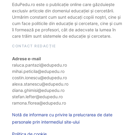
EduPedu.ro este o publicație online care găzduiește
exclusiv articole din domeniul educației și cercetării.
Urmărim constant cum sunt educați copiii noștri, cine și
cum face politicile din educație și cercetare, cine și cum
îi formează pe profesori, cât de adecvate la lumea în
care trăim sunt sistemele de educație și cercetare.
CONTACT REDACȚIE
Adrese e-mail
raluca.pantazi@edupedu.ro
mihai.peticila@edupedu.ro
costin.ionescu@edupedu.ro
alexa.stanescu@edupedu.ro
diana.ghimisi@edupedu.ro
stefan.lefter@edupedu.ro
ramona.florea@edupedu.ro
Notă de informare cu privire la prelucrarea de date
personale prin intermediul site-ului
Politica de cookie