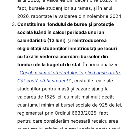
fapt, bursele studenților au rămas, și în anul
2026, raportate la valoarea din noiembrie 2024
Constituirea fondului de burse și protecție
socială luând în calcul perioada unui an
calendaristic (12 luni)
și
reintroducerea
eligibilității studenților înmatriculați pe locuri
cu taxă în vederea acordării burselor din
fonduri de la bugetul de stat
. În urma analizei
,,
Coșul minim al studentului, în plină austeritate.
Cât costă să fii student?
’’
, costurile reale ale
studenților pentru masă și cazare ajung la
valoarea de 1525 lei, cu mult mai mult decât
cuantumul minim al bursei sociale de 925 de lei,
reglementat prin Ordinul 6633/2025, fapt
pentru care considerăm necesară recalcularea
cuantumului minim al bursei sociale pentru anul