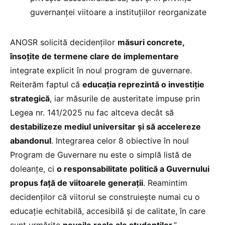
guvernanței viitoare a instituțiilor reorganizate
ANOSR solicită decidenților
măsuri concrete,
însoțite de termene clare de implementare
integrate explicit în noul program de guvernare.
Reiterăm faptul că
educația reprezintă o investiție
strategică
, iar măsurile de austeritate impuse prin
Legea nr. 141/2025 nu fac altceva decât să
destabilizeze mediul universitar și să accelereze
abandonul
. Integrarea celor 8 obiective în noul
Program de Guvernare nu este o simplă listă de
doleanțe, ci
o responsabilitate politică a Guvernului
propus față de viitoarele generații
. Reamintim
decidenților că viitorul se construiește numai cu o
educație echitabilă, accesibilă și de calitate, în care
sunt urmărite
nevoile reale ale studenților
.”