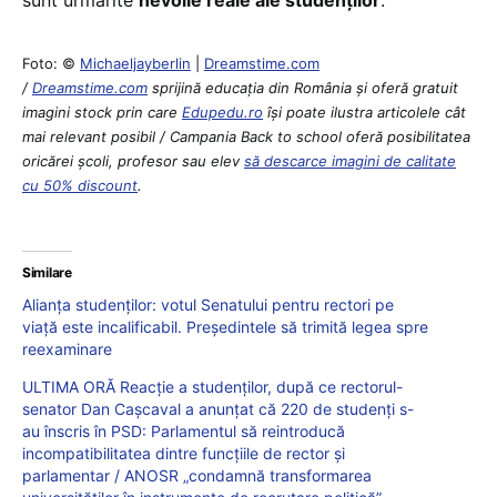
Foto: ©
Michaeljayberlin
|
Dreamstime.com
/
Dreamstime.com
sprijină educaţia din România şi oferă gratuit
imagini stock prin care
Edupedu.ro
îşi poate ilustra articolele cât
mai relevant posibil / Campania Back to school oferă posibilitatea
oricărei școli, profesor sau elev
să descarce imagini de calitate
cu 50% discount
.
Similare
Alianța studenților: votul Senatului pentru rectori pe
viață este incalificabil. Președintele să trimită legea spre
reexaminare
ULTIMA ORĂ Reacție a studenților, după ce rectorul-
senator Dan Cașcaval a anunțat că 220 de studenți s-
au înscris în PSD: Parlamentul să reintroducă
incompatibilitatea dintre funcțiile de rector și
parlamentar / ANOSR „condamnă transformarea