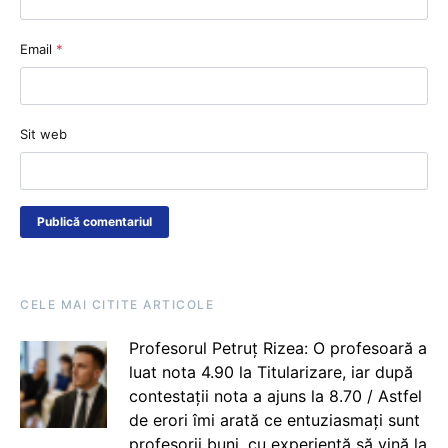
Email
*
Sit web
CELE MAI CITITE ARTICOLE
Profesorul Petruț Rizea: O profesoară a
luat nota 4.90 la Titularizare, iar după
contestații nota a ajuns la 8.70 / Astfel
de erori îmi arată ce entuziasmați sunt
profesorii buni, cu experiență să vină la