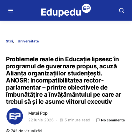
Știri
Universitate
Problemele reale din Educație lipsesc în
programul de guvernare propus, acuză
Alianța organizațiilor studențești.
ANOSR: Incompatibilitatea rector-
parlamentar – printre obiectivele de
îmbunătățire a învățământului pe care ar
trebui să și le asume viitorul executiv
Matei Pop
22 iunie 2026
5 minute read
No comments
742 de vizualizări