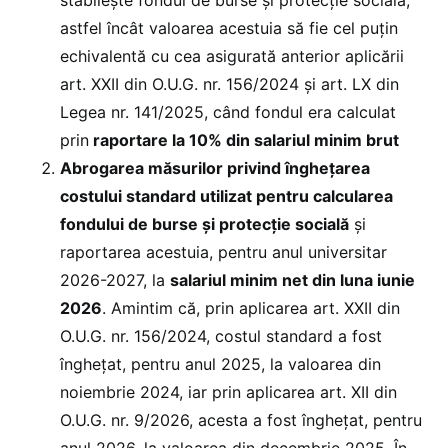
astfel încât valoarea acestuia să fie cel puțin
echivalentă cu cea asigurată anterior aplicării
art. XXII din O.U.G. nr. 156/2024 și art. LX din
Legea nr. 141/2025, când fondul era calculat
prin
raportare la 10% din salariul minim
brut
Abrogarea măsurilor privind înghețarea
costului standard utilizat pentru calcularea
fondului de burse și protecție socială
și
raportarea acestuia, pentru anul universitar
2026-2027, la
salariul minim net din luna iunie
2026
. Amintim că, prin aplicarea art. XXII din
O.U.G. nr. 156/2024, costul standard a fost
înghețat, pentru anul 2025, la valoarea din
noiembrie 2024, iar prin aplicarea art. XII din
O.U.G. nr. 9/2026, acesta a fost înghețat, pentru
anul 2026, la valoarea din decembrie 2025. În