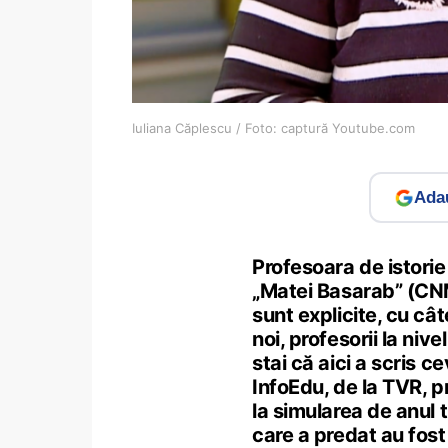
Iuliana Căplescu / Foto: captură Youtube.com
Adau
Profesoara de istorie
„Matei Basarab” (CNM
sunt explicite, cu câ
noi, profesorii la niv
stai că aici a scris c
InfoEdu, de la TVR, 
la simularea de anul t
care a predat au fost