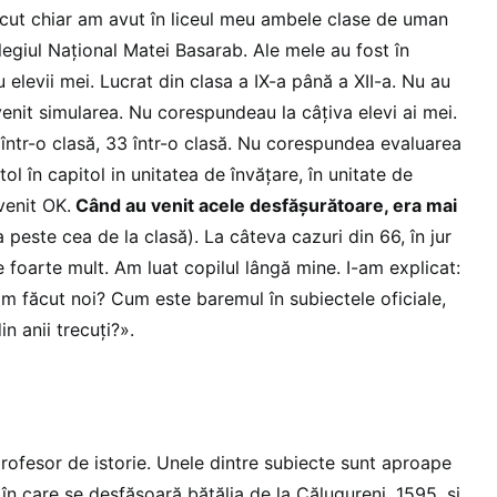
ecut chiar am avut în liceul meu ambele clase de uman
egiul Național Matei Basarab. Ale mele au fost în
 elevii mei. Lucrat din clasa a IX-a până a XII-a. Nu au
 venit simularea. Nu corespundeau la câțiva elevi ai mei.
într-o clasă, 33 într-o clasă. Nu corespundea evaluarea
l în capitol in unitatea de învățare, în unitate de
venit OK.
Când au venit acele desfășurătoare, era mai
 peste cea de la clasă). La câteva cazuri din 66, în jur
 foarte mult. Am luat copilul lângă mine. I-am explicat:
am făcut noi? Cum este baremul în subiectele oficiale,
n anii trecuți?».
rofesor de istorie. Unele dintre subiecte sunt aproape
an în care se desfășoară bătălia de la Călugureni, 1595, și