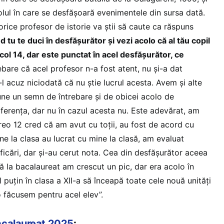
olul în care se desfășoară evenimentele din sursa dată.
orice profesor de istorie va știi să caute ca răspuns
d tu te duci în desfășurător și vezi acolo că al tău copil
col 14, dar este punctat în acel desfășurător, ce
bare că acel profesor n-a fost atent, nu și-a dat
-l acuz niciodată că nu știe lucrul acesta. Avem și alte
une un semn de întrebare și de obicei acolo de
iferența, dar nu în cazul acesta nu. Este adevărat, am
 vreo 12 cred că am avut cu toții, au fost de acord cu
e la clasa au lucrat cu mine la clasă, am evaluat
icări, dar și-au cerut nota. Cea din desfășurător aceea
că la bacalaureat am crescut un pic, dar era acolo în
l puțin în clasa a XII-a să înceapă toate cele nouă unități
 o făcusem pentru acel elev”.
acalaureat 2025
: