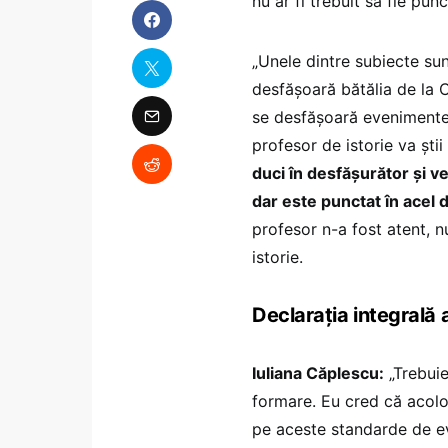
nu ar fi trebuit să fie punc
„Unele dintre subiecte sunt
desfășoară bătălia de la C
se desfășoară evenimentel
profesor de istorie va știi
duci în desfășurător și ve
dar este punctat în acel 
profesor n-a fost atent, n
istorie.
Declarația integrală 
Iuliana Căplescu:
„Trebuie
formare. Eu cred că acolo 
pe aceste standarde de ev