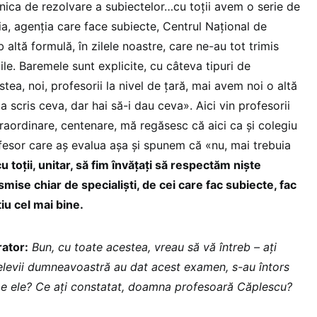
nica de rezolvare a subiectelor…cu toții avem o serie de
ia, agenția care face subiecte, Centrul Național de
 altă formulă, în zilele noastre, care ne-au tot trimis
le. Baremele sunt explicite, cu câteva tipuri de
tea, noi, profesorii la nivel de țară, mai avem noi o altă
 a scris ceva, dar hai să-i dau ceva». Aici vin profesorii
traordinare, centenare, mă regăsesc că aici ca și colegiu
ofesor care aș evalua așa și spunem că «nu, mai trebuia
u toții, unitar, să fim învățați să respectăm niște
mise chiar de specialiști, de cei care fac subiecte, fac
iu cel mai bine.
ator:
Bun, cu toate acestea, vreau să vă întreb – ați
, elevii dumneavoastră au dat acest examen, s-au întors
a pe ele? Ce ați constatat, doamna profesoară Căplescu?