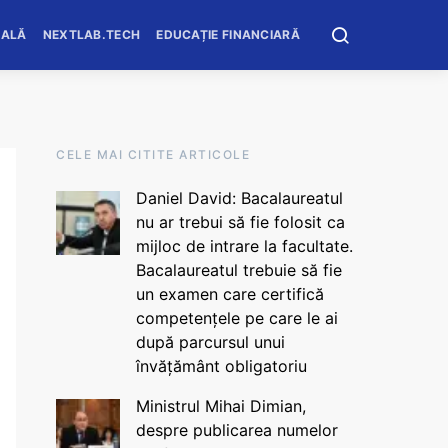
OALĂ
NEXTLAB.TECH
EDUCAȚIE FINANCIARĂ
CELE MAI CITITE ARTICOLE
Daniel David: Bacalaureatul
nu ar trebui să fie folosit ca
mijloc de intrare la facultate.
Bacalaureatul trebuie să fie
un examen care certifică
competențele pe care le ai
după parcursul unui
învățământ obligatoriu
Ministrul Mihai Dimian,
despre publicarea numelor