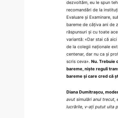
dezvoltăm, eu le spun teh
recomandări de la instituț
Evaluare și Examinare, sub
bareme de câțiva ani de zi
răspunsuri și cu toate aces
variantă: «Dar stai că aici
de la colegii naționale ex
centenar, dar nu ca și pr
scris ceva».
Nu. Trebuie c
bareme, niște reguli trans
bareme și care cred că șt
Diana Dumitrașcu, moder
avut simulări anul trecut
lucrările, v-ați putut uit