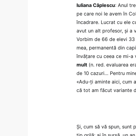
Iuliana Căplescu
: Anul tr
pe care noi le avem în Col
încadrare. Lucrat cu ele cu
avut un alt profesor, și a
Vorbim de 66 de elevi 33 
mea, permanentă din capito
învățare cu ceea ce mi-a 
mult
(n. red. evaluarea era
de 10 cazuri… Pentru mine
«Adu-ți aminte aici, cum 
că tot am făcut variante di
Și, cum să vă spun, sunt p
tip grilă: ai în sursă, un 