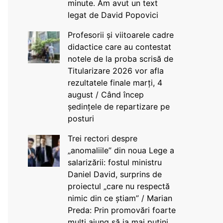
minute. Am avut un text
legat de David Popovici
Profesorii și viitoarele cadre
didactice care au contestat
notele de la proba scrisă de
Titularizare 2026 vor afla
rezultatele finale marți, 4
august / Când încep
ședințele de repartizare pe
posturi
Trei rectori despre
„anomaliile” din noua Lege a
salarizării: fostul ministru
Daniel David, surprins de
proiectul „care nu respectă
nimic din ce știam” / Marian
Preda: Prin promovări foarte
mulți ajung să ia mai puțini