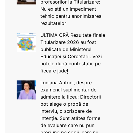
profesorilor la Titularizare:
Nu există un impediment
tehnic pentru anonimizarea
rezultatelor
ULTIMA ORĂ Rezultate finale
Titularizare 2026 au fost
publicate de Ministerul
Educației și Cercetării. Vezi
notele după contestații, pe
fiecare județ
Luciana Antoci, despre
examenul suplimentar de
admitere la liceu: Directorii
pot alege o probă de
interviu, o scrisoare de
intenție. Sunt atâtea forme
de evaluare care nu pun
presiune pe copii, care nu