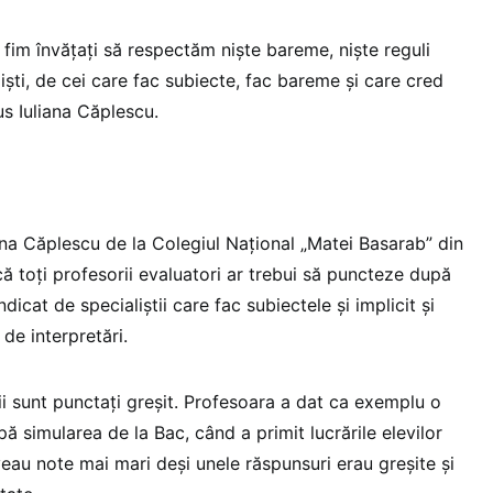
să fim învățați să respectăm niște bareme, niște reguli
iști, de cei care fac subiecte, fac bareme și care cred
us Iuliana Căplescu.
ana Căplescu de la Colegiul Național „Matei Basarab” din
că toți profesorii evaluatori ar trebui să puncteze după
icat de specialiștii care fac subiectele și implicit și
de interpretări.
vii sunt punctați greșit. Profesoara a dat ca exemplu o
pă simularea de la Bac, când a primit lucrările elevilor
aveau note mai mari deși unele răspunsuri erau greșite și