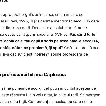
tate.
 aproape tip grilă: ai în sursă, un an în care se
ălugureni, 1595, și jos cerință menționat secolul în care
e din sursa dată. Deci este absolut clar că orice
 să caute ca răspuns secolul al XVI-lea.
Păi, când tu te
zi acolo că al tău copil a scris pe acea bătălie secol 14,
desfășurător, ce problemă, îți spui?
Ce întrebare că acel
u și-a dat suficient interes?”, spune profesoara de
a profesoarei Iuliana Căplescu:
 să ne punem de acord, cel puțin în cursul acestea de
este răspunsul la nivel unitar, la nivelul țării. Să mergem
aluare cu toții. Competențele acelea pe care noi le