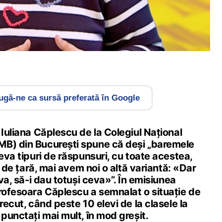
gă-ne ca sursă preferată în Google
 Iuliana Căplescu de la Colegiul Național
B) din București spune că deși „baremele
teva tipuri de răspunsuri, cu toate acestea,
el de țară, mai avem noi o altă variantă: «Dar
eva, să-i dau totuși ceva»”. În emisiunea
profesoara Căplescu a semnalat o situație de
recut, când peste 10 elevi de la clasele la
 punctați mai mult, în mod greșit.