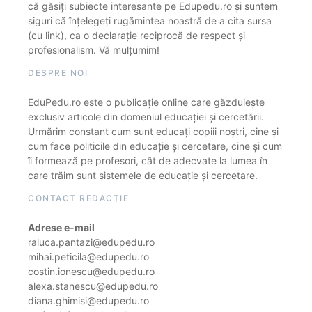
că găsiți subiecte interesante pe Edupedu.ro și suntem
siguri că înțelegeți rugămintea noastră de a cita sursa
(cu link), ca o declarație reciprocă de respect și
profesionalism. Vă mulțumim!
DESPRE NOI
EduPedu.ro este o publicație online care găzduiește
exclusiv articole din domeniul educației și cercetării.
Urmărim constant cum sunt educați copiii noștri, cine și
cum face politicile din educație și cercetare, cine și cum
îi formează pe profesori, cât de adecvate la lumea în
care trăim sunt sistemele de educație și cercetare.
CONTACT REDACȚIE
Adrese e-mail
raluca.pantazi@edupedu.ro
mihai.peticila@edupedu.ro
costin.ionescu@edupedu.ro
alexa.stanescu@edupedu.ro
diana.ghimisi@edupedu.ro