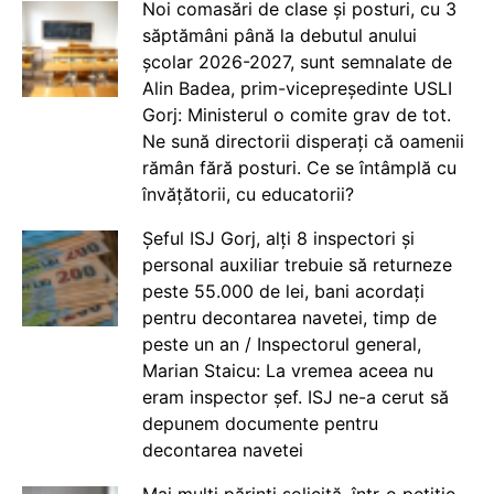
Noi comasări de clase și posturi, cu 3
săptămâni până la debutul anului
școlar 2026-2027, sunt semnalate de
Alin Badea, prim-vicepreședinte USLI
Gorj: Ministerul o comite grav de tot.
Ne sună directorii disperați că oamenii
rămân fără posturi. Ce se întâmplă cu
învățătorii, cu educatorii?
Șeful ISJ Gorj, alți 8 inspectori și
personal auxiliar trebuie să returneze
peste 55.000 de lei, bani acordați
pentru decontarea navetei, timp de
peste un an / Inspectorul general,
Marian Staicu: La vremea aceea nu
eram inspector șef. ISJ ne-a cerut să
depunem documente pentru
decontarea navetei