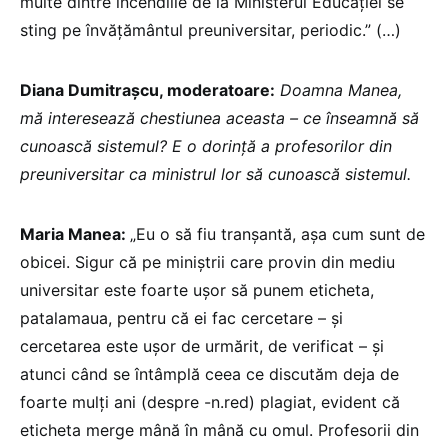
multe dintre incendiile de la Ministerul Educației se
sting pe învățământul preuniversitar, periodic.” (…)
Diana Dumitrașcu, moderatoare:
Doamna Manea,
mă interesează chestiunea aceasta – ce înseamnă să
cunoască sistemul? E o dorință a profesorilor din
preuniversitar ca ministrul lor să cunoască sistemul.
Maria Manea:
„Eu o să fiu tranșantă, așa cum sunt de
obicei. Sigur că pe miniștrii care provin din mediu
universitar este foarte ușor să punem eticheta,
patalamaua, pentru că ei fac cercetare – și
cercetarea este ușor de urmărit, de verificat – și
atunci când se întâmplă ceea ce discutăm deja de
foarte mulți ani (despre -n.red) plagiat, evident că
eticheta merge mână în mână cu omul. Profesorii din