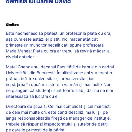
demisia lui Daniel David
Similare
Este neomenesc să plătești un profesor la plata cu ora,
așa cum este astăzi el plătit, nici măcar atât cât
primește un muncitor necalificat, spune profesoara
Maria Manea: Plata cu ora ar trebui să revină măcar la
nivelul anterior
Matei Gheboianu, decanul Facultății de Istorie din cadrul
Universității din București: În ultimii zece ani s-a creat o
prăpastie între universitar și preuniversitar, iar
împărțirea în două ministere o va mări și mai mult / Noi
ne plângem că studenții sunt foarte slabi, dar nu ne mai
interesează să lucrăm cu ei
Directoare de școală: Cel mai complicat și cel mai trist,
de cele mai multe ori, este când deschizi mailul și, pe
lângă responsabilitățile firești ca manager de instituție,
trebuie să răspunzi inspectoratului și sutelor de petiții
pe care le primești de la părinți