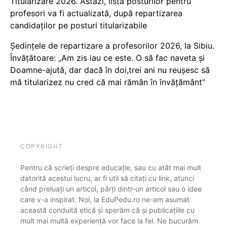
Titularizare 2026. Astăzi, lista posturilor pentru
profesori va fi actualizată, după repartizarea
candidaților pe posturi titularizabile
Ședințele de repartizare a profesorilor 2026, la Sibiu.
Învățătoare: „Am zis iau ce este. O să fac naveta și
Doamne-ajută, dar dacă în doi,trei ani nu reușesc să
mă titularizez nu cred că mai rămân în învățământ”
COPYRIGHT
Pentru că scrieți despre educație, sau cu atât mai mult
datorită acestui lucru, ar fi util să citați cu link, atunci
când preluați un articol, părți dintr-un articol sau o idee
care v-a inspirat. Noi, la EduPedu.ro ne-am asumat
această conduită etică și sperăm că și publicațiile cu
mult mai multă experiență vor face la fel. Ne bucurăm