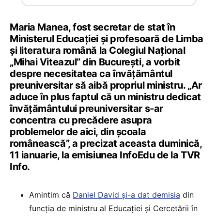
Maria Manea, fost secretar de stat în
Ministerul Educației și profesoară de Limba
și literatura română la Colegiul Național
„Mihai Viteazul” din București, a vorbit
despre necesitatea ca învățământul
preuniversitar să aibă propriul ministru. „Ar
aduce în plus faptul că un ministru dedicat
învățământului preuniversitar s-ar
concentra cu precădere asupra
problemelor de aici, din școala
românească”, a precizat aceasta duminică,
11 ianuarie, la emisiunea InfoEdu de la TVR
Info.
Amintim că
Daniel David și-a dat demisia
din
funcția de ministru al Educației și Cercetării în