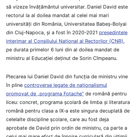
să vizeze învățământul universitar. Daniel David este
rectorul la al doilea mandat al celei mai mari
universități din România, Universitatea Babeș-Bolyai
din Cluj-Napoca, și a fost în 2020-2021
președintele
interimar al Consiliului Național al Rectorilor (CNR)
,
pe durata primelor 6 luni din al doilea mandat de
ministru al Educației deținut de Sorin Cîmpeanu.
Plecarea lui Daniel David din funcția de ministru vine
în pline
controverse legate de naționalismul
promovat de „programa Fotache”
de română pentru
liceu: concret, programa școlară de limba și literatura
română pentru clasa a IX-a este singura decuplată de
celelalte discipline școlare, care au fost deja
aprobate de David prin ordin de ministru, ca parte a
celui mai mare efort de înnoire curriculară din ultimii