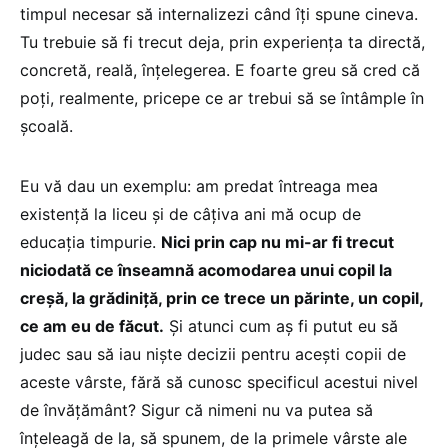
timpul necesar să internalizezi când îți spune cineva.
Tu trebuie să fi trecut deja, prin experiența ta directă,
concretă, reală, înțelegerea. E foarte greu să cred că
poți, realmente, pricepe ce ar trebui să se întâmple în
școală.
Eu vă dau un exemplu: am predat întreaga mea
existență la liceu și de câțiva ani mă ocup de
educația timpurie.
Nici prin cap nu mi-ar fi trecut
niciodată ce înseamnă acomodarea unui copil la
creșă, la grădiniță, prin ce trece un părinte, un copil,
ce am eu de făcut.
Și atunci cum aș fi putut eu să
judec sau să iau niște decizii pentru acești copii de
aceste vârste, fără să cunosc specificul acestui nivel
de învățământ? Sigur că nimeni nu va putea să
înțeleagă de la, să spunem, de la primele vârste ale