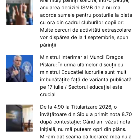
Mai mulți părinți solicită, într-o petiție,
anularea deciziei ISMB de a nu mai
acorda sumele pentru posturile la plata
cu ora din cadrul cluburilor copiilor:
Multe cercuri de activități extrașcolare
vor dispărea de la 1 septembrie, spun
părinții
Ministrul interimar al Muncii Dragos
Pîslaru: În urma ultimelor discuții cu
ministrul Educației lucrurile sunt mult
îmbunătățite față de varianta publicată
pe 17 iulie / Sectorul educației este
crucial
De la 4.90 la Titularizare 2026, o
învățătoare din Sibiu a primit nota 8.70
după contestație: Când am văzut nota
inițială, nu mă puteam opri din plâns.
Mi-am dat seama că lucrarea mea nu a