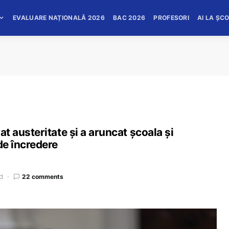
EVALUARE NAȚIONALĂ 2026
BAC 2026
PROFESORI
AI LA ȘC
rat austeritate și a aruncat școala și
de încredere
d
22 comments