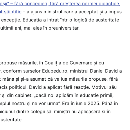
 roșii” – fără concedieri, fără creșterea normei didactice,
 științific
– a ajuns ministrul care a acceptat și a impus
ă excepție. Educația a intrat într-o logică de austeritate
ultimii ani, mai ales în preuniversitar.
 propuse măsurile, în Coaliția de Guvernare și cu
r, conform surselor Edupedu.ro, ministrul Daniel David a
at mâna și și-a asumat că va lua măsurile propuse, fără
is politicul, David a aplicat fără reacție. Motivul său
 și din cabinet: „dacă noi aplicăm în educație primii,
plul nostru și ne vor urma”. Era în iunie 2025. Până în
ciunul dintre colegii săi miniștri nu aplicaseră și în
usteritate.