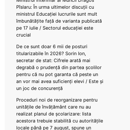
Ministrul interimar al Muncii Dragos
Pîslaru: În urma ultimelor discuții cu
ministrul Educației lucrurile sunt mult
îmbunătățite față de varianta publicată
pe 17 iulie / Sectorul educației este
crucial
De ce sunt doar 6 mii de posturi
titularizabile în 2026? Sorin Ion,
secretar de stat: Cifrele arată mai
degrabă o prudență din partea școlilor
pentru că nu pot garanta că peste un
an vor mai avea suficienți elevi / Este și
un joc de concurență
Proceduri noi de reorganizare pentru
unitățile de învățământ care nu au
realizat planul de școlarizare: lista
acestora trebuie stabilită cu autoritățile
locale până pe 7 august, spune un