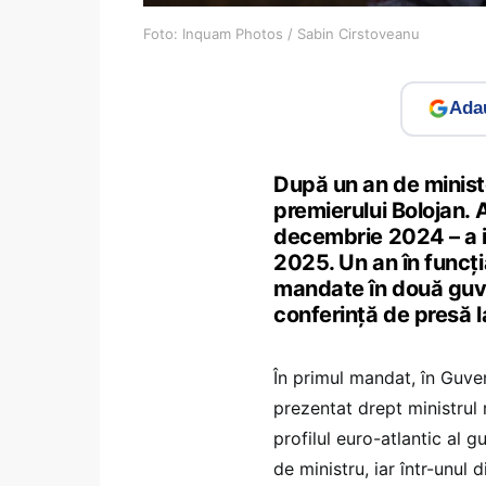
Foto: Inquam Photos / Sabin Cirstoveanu
Adau
După un an de ministe
premierului Bolojan. 
decembrie 2024 – a i
2025. Un an în funcți
mandate în două guve
conferință de presă l
În primul mandat, în Guver
prezentat drept ministrul
profilul euro-atlantic al 
de ministru, iar într-unul 