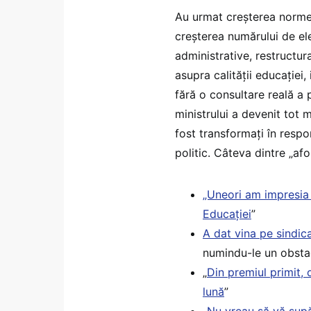
Au urmat creșterea normei
creșterea numărului de ele
administrative, restructu
asupra calității educației
fără o consultare reală a p
ministrului a devenit tot m
fost transformați în respo
politic. Câteva dintre „afo
„Uneori am impresia 
Educației
”​
A dat vina pe sindica
numindu-le un obstac
„
Din premiul primit, 
lună
” ​
„
Nu vreau să vă supă