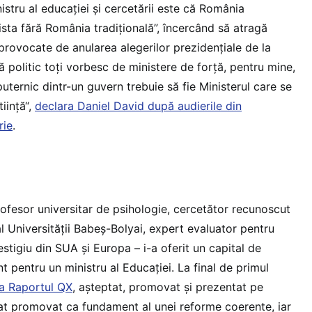
stru al educației și cercetării este că România
sta fără România tradițională”, încercând să atragă
 provocate de anularea alegerilor prezidențiale de la
 politic toți vorbesc de ministere de forță, pentru mine,
puternic dintr-un guvern trebuie să fie Ministerul care se
iință“,
declara Daniel David după audierile din
rie
.
rofesor universitar de psihologie, cercetător recunoscut
 al Universității Babeș-Bolyai, expert evaluator pentru
estigiu din SUA și Europa – i-a oferit un capital de
nt pentru un ministru al Educației. La final de primul
a Raportul QX
, așteptat, promovat și prezentat pe
at promovat ca fundament al unei reforme coerente, iar