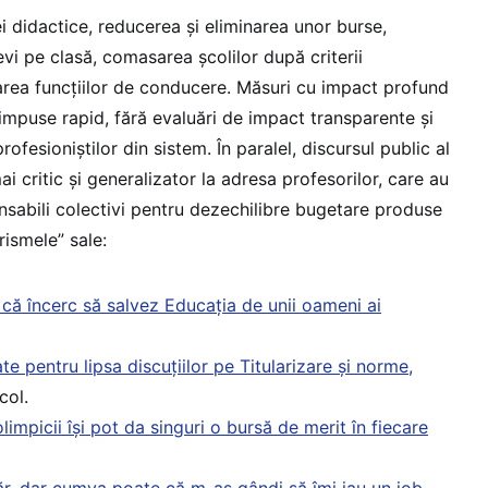
 didactice, reducerea și eliminarea unor burse,
vi pe clasă, comasarea școlilor după criterii
rarea funcțiilor de conducere. Măsuri cu impact profund
, impuse rapid, fără evaluări de impact transparente și
rofesioniștilor din sistem. În paralel, discursul public al
ai critic și generalizator la adresa profesorilor, care au
nsabili colectivi pentru dezechilibre bugetare produse
rismele” sale:
că încerc să salvez Educația de unii oameni ai
te pentru lipsa discuțiilor pe Titularizare și norme,
ol.​
olimpicii își pot da singuri o bursă de merit în fiecare
r, dar cumva poate că m-aș gândi să îmi iau un job