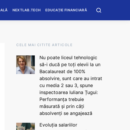
OALĂ
NEXTLAB.TECH
EDUCAȚIE FINANCIARĂ
CELE MAI CITITE ARTICOLE
Nu poate liceul tehnologic
să-i ducă pe toți elevii la un
Bacalaureat de 100%
absolvire, sunt care au intrat
cu media 2 sau 3, spune
inspectoarea Iuliana Țugui:
Performanța trebuie
măsurată și prin câți
absolvenți se angajează
Evoluția salariilor