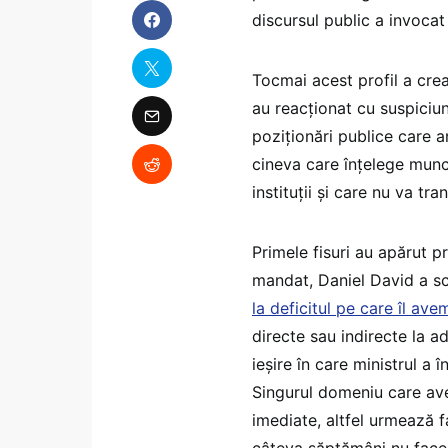
discursul public a invocat
Tocmai acest profil a crea
au reacționat cu suspiciu
poziționări publice care a
cineva care înțelege munc
instituții și care nu va tr
Primele fisuri au apărut p
mandat, Daniel David a s
la deficitul pe care îl ave
directe sau indirecte la ad
ieșire în care ministrul a
Singurul domeniu care ave
imediate, altfel urmează f
câteva săptămâni nu face