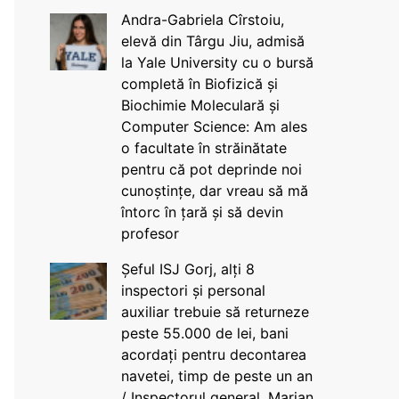
Andra-Gabriela Cîrstoiu,
elevă din Târgu Jiu, admisă
la Yale University cu o bursă
completă în Biofizică și
Biochimie Moleculară și
Computer Science: Am ales
o facultate în străinătate
pentru că pot deprinde noi
cunoștințe, dar vreau să mă
întorc în țară și să devin
profesor
Șeful ISJ Gorj, alți 8
inspectori și personal
auxiliar trebuie să returneze
peste 55.000 de lei, bani
acordați pentru decontarea
navetei, timp de peste un an
/ Inspectorul general, Marian