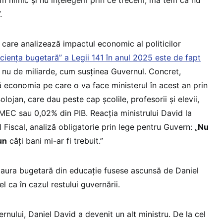
.
ia care analizează impactul economic al politicilor
iciența bugetară” a Legii 141 în anul 2025 este de fapt
, nu de miliarde, cum susținea Guvernul. Concret,
că economia pe care o va face ministerul în acest an prin
lojan, care dau peste cap școlile, profesorii și elevii,
MEC sau 0,02% din PIB. Reacția ministrului David la
 Fiscal, analiză obligatorie prin lege pentru Guvern: „
Nu
un
câți bani mi-ar fi trebuit.”
e gaura bugetară din educație fusese ascunsă de Daniel
l ca în cazul restului guvernării.
nului, Daniel David a devenit un alt ministru. De la cel