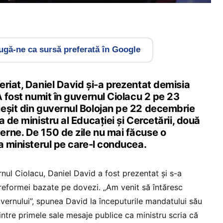
gă-ne ca sursă preferată în Google
riat, Daniel David și-a prezentat demisia
A fost numit în guvernul Ciolacu 2 pe 23
eșit din guvernul Bolojan pe 22 decembrie
a de ministru al Educației și Cercetării, două
rne. De 150 de zile nu mai făcuse o
a ministerul pe care-l conducea.
nul Ciolacu, Daniel David a fost prezentat și s-a
 reformei bazate pe dovezi. „Am venit să întăresc
guvernului”, spunea David la începuturile mandatului său
dintre primele sale mesaje publice ca ministru scria că