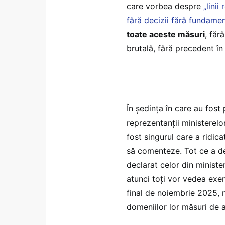
care vorbea despre
„linii
fără decizii fără fundament
toate aceste măsuri
, făr
brutală, fără precedent în 
În ședința în care au fost
reprezentanții ministerelo
fost singurul care a ridic
să comenteze. Tot ce a dec
declarat celor din minister
atunci toți vor vedea exem
final de noiembrie 2025, ni
domeniilor lor măsuri de a