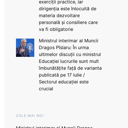
exerciții practice, iar
dirigenția este înlocuită de
materia dezvoltare
personală și consiliere care
va fi obligatorie
Ministrul interimar al Muncii
Dragos Pîslaru: În urma
ultimelor discuții cu ministrul
Educației lucrurile sunt mult
îmbunătățite față de varianta
publicată pe 17 iulie /
Sectorul educației este
crucial
CELE MAI NOI