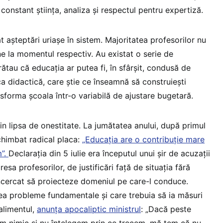
 constant știința, analiza și respectul pentru expertiză.
t așteptări uriașe în sistem. Majoritatea profesorilor nu
ne la momentul respectiv. Au existat o serie de
rătau că educația ar putea fi, în sfârșit, condusă de
a didactică, care știe ce înseamnă să construiești
ansforma școala într-o variabilă de ajustare bugetară.
rin lipsa de onestitate. La jumătatea anului, după primul
chimbat radical placa:
„Educația are o contribuție mare
m”.
Declarația din 5 iulie era începutul unui șir de acuzații
resa profesorilor, de justificări față de situația fără
 încercat să proiecteze domeniul pe care-l conduce.
a probleme fundamentale și care trebuia să ia măsuri
alimentul,
anunța apocaliptic ministrul
: „Dacă peste
m nimic și nu înțelegem prin ce trecem, mă tem că nu