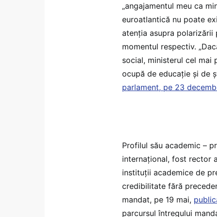
„angajamentul meu ca mini
euroatlantică nu poate exi
atenția asupra polarizării
momentul respectiv. „Dacă
social, ministerul cel mai 
ocupă de educație și de șt
parlament, pe 23 decemb
Profilul său academic – p
internațional, fost rector
instituții academice de pr
credibilitate fără precede
mandat, pe 19 mai,
public
parcursul întregului mand