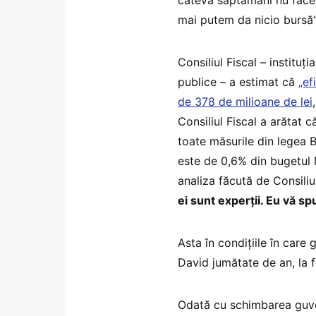
mai putem da nicio bursă”
Consiliul Fiscal – instituț
publice – a estimat că
„ef
de 378 de milioane de lei
Consiliul Fiscal a arătat 
toate măsurile din legea Bo
este de 0,6% din bugetul 
analiza făcută de Consiliul
ei sunt experții. Eu vă sp
Asta în condițiile în car
David jumătate de an, la fe
Odată cu schimbarea guver