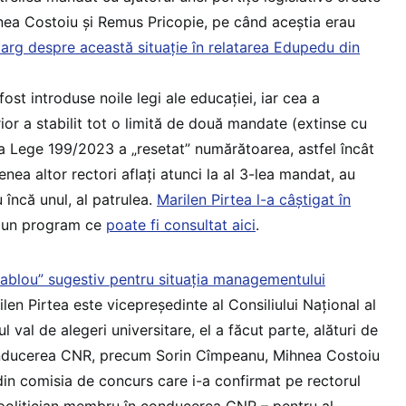
hnea Costoiu și Remus Pricopie, pe când aceștia erau
larg despre această situație în relatarea Edupedu din
fost introduse noile legi ale educației, iar cea a
ior a stabilit tot o limită de două mandate (extinse cu
a Lege 199/2023 a „resetat” numărătoarea, astfel încât
nea altor rectori aflați atunci la al 3-lea mandat, au
 încă unul, al patrulea.
Marilen Pirtea l-a câștigat în
u un program ce
poate fi consultat aici
.
tablou” sugestiv pentru situația managementului
ilen Pirtea este vicepreședinte al Consiliului Național al
l val de alegeri universitare, el a făcut parte, alături de
 conducerea CNR, precum Sorin Cîmpeanu, Mihnea Costoiu
din comisia de concurs care i-a confirmat pe rectorul
 politician membru în conducerea CNR – pentru al