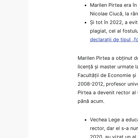
Marilen Pirtea era în
Nicolae Ciucă, la râ
Și tot în 2022, a evi
plagiat, cel al fostu
declarații de tipul „f
Marilen Pirtea a obținut 
licență și master urmate l
Facultății de Economie și
2008-2012, profesor unive
Pirtea a devenit rector al
până acum.
Vechea Lege a educa
rector, dar el s-a nu
2020, au vizat un al 