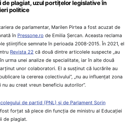
de plagiat, uzul portițelor legislative în
eri politice
cariera de parlamentar, Marilen Pirtea a fost acuzat de
mnată în
Pressone.ro
de Emilia Șercan. Aceasta reclama
ole științifice semnate în perioada 2008-2015. În 2021, el
entru
Revista 22
că două dintre articolele suspecte „au
” în urma unei analize de specialitate, iar în alte două
arținut unor colaboratori. El a susținut că lucrările au
ublicare la cererea colectivului”, „nu au influențat zona
nu au creat vreun beneficiu autorilor”.
a colegului de partid (PNL) și de Parlament Sorin
fost forțat să plece din funcția de ministru al Educației
i de plagiat.