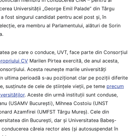
erea Universității „George Emil Palade” din Târgu
 fost singurul candidat pentru acel post și, în
lecție, era membru al Parlamentului, alături de Sorin
a.
itatea pe care o conduce, UVT, face parte din Consorțiul
propriului CV
Marilen Pirtea exercită, de anul acesta,
onsorțiului. Acesta reunește marile universități
în ultima perioadă s-au poziționat clar pe poziții diferite
e, susținute de cele de științele vieții, pe teme
precum
versităților
. Aceste din urmă instituții sunt conduse,
mpeanu (USAMV București), Mihnea Costoiu (UNST
eonard Azamfirei (UMFST Târgu Mureș). Cele din
ersitatea din București, dar și Universitatea Babeș-
a conducerea căreia rector ales (și autosuspendat în