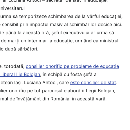
niversitarul
 urma să temporizeze schimbarea de la vârful educației,
sensibil prin impactul masiv al schimbărilor decise aici.
de până la această oră, șeful executivului ar urma să
i de marți un interimar la educație, urmând ca ministrul
lic după sărbători.
e, totodată,
consilier onorific pe probleme de educație
liberal Ilie Bolojan
, în echipă cu fosta șefă a
dețean Iași, Luciana Antoci, care
este consilier de stat
.
lier onorific pe tot parcursul elaborării Legii Bolojan,
emul de învățământ din România, în această vară.