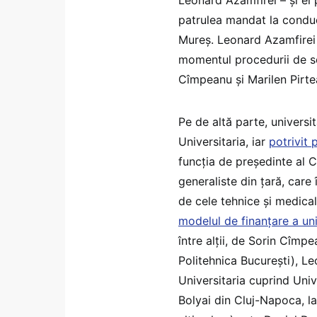
patrulea mandat la conduc
Mureș. Leonard Azamfirei a
momentul procedurii de se
Cîmpeanu și Marilen Pirte
Pe de altă parte, univers
Universitaria, iar
potrivit 
funcția de președinte al C
generaliste din țară, care 
de cele tehnice și medical
modelul de finanțare a uni
între alții, de Sorin Cî
Politehnica București), L
Universitaria cuprind Univ
Bolyai din Cluj-Napoca, l