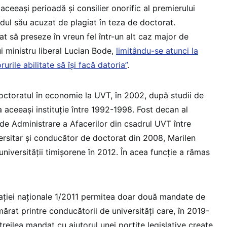
 aceeași perioadă și consilier onorific al premierului
ndul său acuzat de plagiat în teza de doctorat.
tat să preseze în vreun fel într-un alt caz major de
lui ministru liberal Lucian Bode,
limitându-se atunci la
orurile abilitate să își facă datoria”
.
doctoratul în economie la UVT, în 2002, după studii de
a aceeași instituție între 1992-1998. Fost decan al
 de Administrare a Afacerilor din csadrul UVT între
rsitar și conducător de doctorat din 2008, Marilen
 universității timișorene în 2012. În acea funcție a rămas
ției naționale 1/2011 permitea doar două mandate de
mărat printre conducătorii de universități care, în 2019-
treilea mandat cu ajutorul unei portițe legislative create