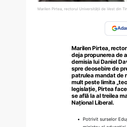
Marilen Pirtea, rectorul Universității de Vest din 
Adau
Marilen Pirtea, rector
deja propunerea de a 
demisia lui Daniel Dav
spre deosebire de pred
patrulea mandat de re
mult peste limita „t
legislație, Pirtea fac
se află la al treilea
Național Liberal.
Potrivit surselor Edu
ministru al educației