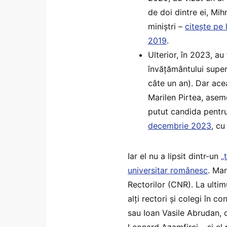
de doi dintre ei, Mi
miniștri –
citește pe 
2019
.
Ulterior, în 2023, au 
învățământului super
câte un an). Dar ace
Marilen Pirtea, aseme
putut candida pentru
decembrie 2023
, c
Iar el nu a lipsit dintr-un
„
universitar românesc
. Mar
Rectorilor (CNR). La ultimu
alți rectori și colegi în
sau Ioan Vasile Abrudan, 
Leonard Azamfirei – și el