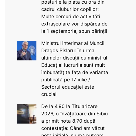
posturile la plata cu ora din
cadrul cluburilor copiilor:
Multe cercuri de activități
extrașcolare vor dispărea de
la 1 septembrie, spun părinții
Ministrul interimar al Muncii
Dragos Pîslaru: În urma
ultimelor discuții cu ministrul
Educației lucrurile sunt mult
îmbunătățite față de varianta
publicată pe 17 iulie /
Sectorul educației este
crucial
De la 4.90 la Titularizare
2026, o învățătoare din Sibiu
a primit nota 8.70 după
contestație: Când am văzut
nota inițială, nu mă puteam