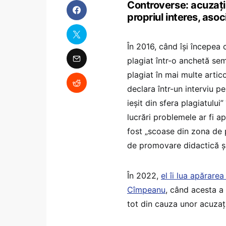
Controverse: acuzații 
propriul interes, asoci
În 2016, când își începea 
plagiat într-o anchetă se
plagiat în mai multe artic
declara într-un interviu p
ieșit din sfera plagiatului
lucrări problemele ar fi ap
fost „scoase din zona de p
de promovare didactică și 
În 2022,
el îi lua apărare
Cîmpeanu
, când acesta a 
tot din cauza unor acuzați