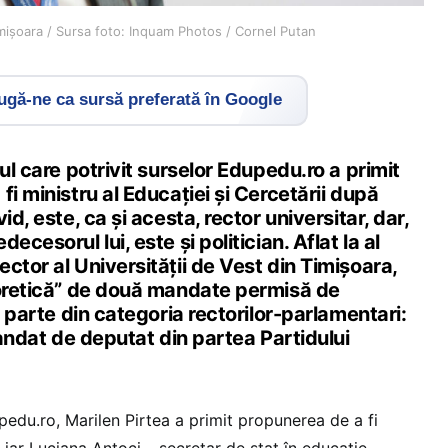
Timișoara / Sursa foto: Inquam Photos / Cornel Putan
gă-ne ca sursă preferată în Google
ul care potrivit surselor Edupedu.ro a primit
fi ministru al Educației și Cercetării după
id, este, ca și acesta, rector universitar, dar,
ecesorul lui, este și politician. Aflat la al
ctor al Universității de Vest din Timișoara,
eoretică” de două mandate permisă de
e parte din categoria rectorilor-parlamentari:
 mandat de deputat din partea Partidului
pedu.ro, Marilen Pirtea a primit propunerea de a fi
, iar Luciana Antoci – secretar de stat în educație,