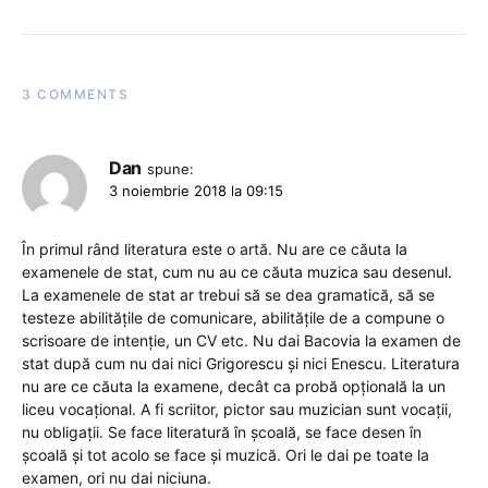
3 COMMENTS
Dan
spune:
3 noiembrie 2018 la 09:15
În primul rând literatura este o artă. Nu are ce căuta la
examenele de stat, cum nu au ce căuta muzica sau desenul.
La examenele de stat ar trebui să se dea gramatică, să se
testeze abilităţile de comunicare, abilităţile de a compune o
scrisoare de intenţie, un CV etc. Nu dai Bacovia la examen de
stat după cum nu dai nici Grigorescu şi nici Enescu. Literatura
nu are ce căuta la examene, decât ca probă opţională la un
liceu vocaţional. A fi scriitor, pictor sau muzician sunt vocaţii,
nu obligaţii. Se face literatură în şcoală, se face desen în
şcoală şi tot acolo se face şi muzică. Ori le dai pe toate la
examen, ori nu dai niciuna.