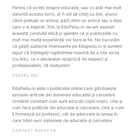
Pentru că scrieți despre educație, sau cu atât mai mult
datorită acestui lucru, ar fi util să citați cu link, atunci
când preluați un articol, părți dintr-un articol sau o idee
care v-a inspirat. Noi, la EduPedu.ro ne-am asumat
această conduită etică și sperăm că și publicațiile cu
mult mai multă experiență vor face la fel. Ne bucurăm
că găsiți subiecte interesante pe Edupedu.ro și suntem
siguri că înțelegeți rugămintea noastră de a cita sursa
(cu link), ca o declarație reciprocă de respect și
profesionalism. Vă mulțumim!
DESPRE NOI
EduPedu.ro este o publicație online care găzduiește
exclusiv articole din domeniul educației și cercetării.
Urmărim constant cum sunt educați copiii noștri, cine și
cum face politicile din educație și cercetare, cine și cum
îi formează pe profesori, cât de adecvate la lumea în
care trăim sunt sistemele de educație și cercetare.
CONTACT REDACȚIE