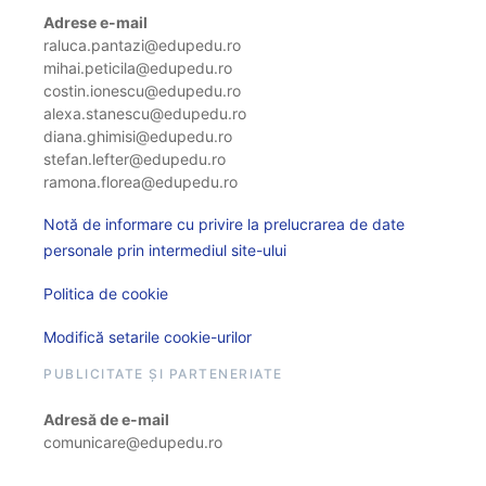
Adrese e-mail
raluca.pantazi@edupedu.ro
mihai.peticila@edupedu.ro
costin.ionescu@edupedu.ro
alexa.stanescu@edupedu.ro
diana.ghimisi@edupedu.ro
stefan.lefter@edupedu.ro
ramona.florea@edupedu.ro
Notă de informare cu privire la prelucrarea de date
personale prin intermediul site-ului
Politica de cookie
Modifică setarile cookie-urilor
PUBLICITATE ȘI PARTENERIATE
Adresă de e-mail
comunicare@edupedu.ro