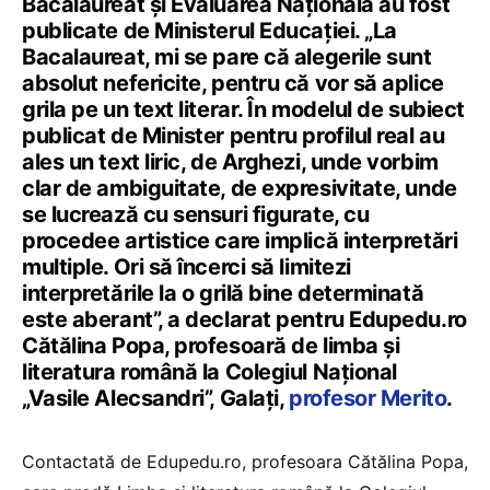
Bacalaureat și Evaluarea Națională au fost
publicate de Ministerul Educației. „La
Bacalaureat, mi se pare că alegerile sunt
absolut nefericite, pentru că vor să aplice
grila pe un text literar. În modelul de subiect
publicat de Minister pentru profilul real au
ales un text liric, de Arghezi, unde vorbim
clar de ambiguitate, de expresivitate, unde
se lucrează cu sensuri figurate, cu
procedee artistice care implică interpretări
multiple. Ori să încerci să limitezi
interpretările la o grilă bine determinată
este aberant”, a declarat pentru Edupedu.ro
Cătălina Popa, profesoară de limba şi
literatura română la Colegiul Național
„Vasile Alecsandri”, Galați,
profesor Merito
.
Contactată de Edupedu.ro, profesoara Cătălina Popa,