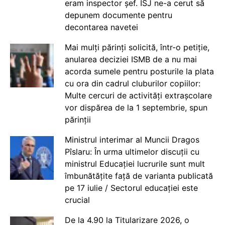
eram inspector șef. ISJ ne-a cerut să
depunem documente pentru
decontarea navetei
Mai mulți părinți solicită, într-o petiție,
anularea deciziei ISMB de a nu mai
acorda sumele pentru posturile la plata
cu ora din cadrul cluburilor copiilor:
Multe cercuri de activități extrașcolare
vor dispărea de la 1 septembrie, spun
părinții
Ministrul interimar al Muncii Dragos
Pîslaru: În urma ultimelor discuții cu
ministrul Educației lucrurile sunt mult
îmbunătățite față de varianta publicată
pe 17 iulie / Sectorul educației este
crucial
De la 4.90 la Titularizare 2026, o