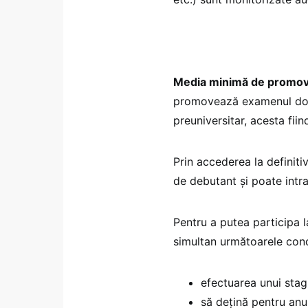
Media minimă de promova
promovează examenul dob
preuniversitar, acesta fiin
Prin accederea la definiti
de debutant și poate intr
Pentru a putea participa l
simultan următoarele condi
efectuarea unui stagi
să dețină pentru anul