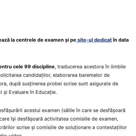
șează la centrele de examen și pe
site-ul dedicat
în data
ntru cele 99 discipline
, traducerea acestora în limbile
 solicitarea candidaților, elaborarea baremelor de
ora, după susținerea probei scrise sunt asigurate de
ci și Evaluare în Educație.
esfășurării acestui examen (sălile în care se desfășoară
 care își desfășoară activitatea comisiile de examen,
rărilor scrise și comisiile de soluționare a contestațiilor
udio-video.