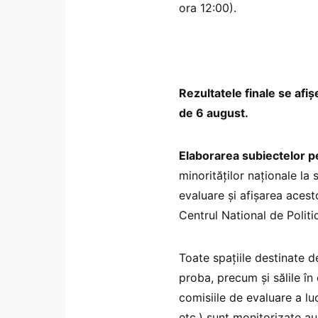
ora 12:00).
Rezultatele finale se afi
de 6 august.
Elaborarea subiectelor pe
minorităților naționale la
evaluare și afișarea acest
Centrul National de Politi
Toate spațiile destinate d
proba, precum și sălile în
comisiile de evaluare a luc
etc.) sunt monitorizate a