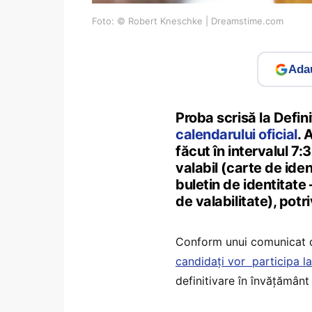
Foto: © Robert Kneschke | Dreamstime.com
Adau
Proba scrisă la Defini
calendarului oficial
. 
făcut în intervalul 7:
valabil (carte de iden
buletin de identitate 
de valabilitate), potri
Conform unui comunicat de
candidați vor participa l
definitivare în învățământ