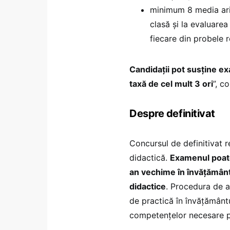
minimum 8 media arit
clasă și la evaluarea
fiecare din probele 
Candidaţii pot susţine ex
taxă de cel mult 3 ori
”, c
Despre definitivat
Concursul de definitivat r
didactică.
Examenul poate 
an vechime în învățământ
didactice
. Procedura de ac
de practică în învățământ
competențelor necesare pe