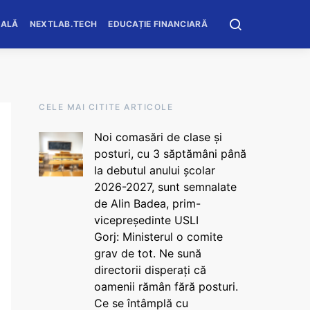
OALĂ
NEXTLAB.TECH
EDUCAȚIE FINANCIARĂ
CELE MAI CITITE ARTICOLE
Noi comasări de clase și
posturi, cu 3 săptămâni până
la debutul anului școlar
2026-2027, sunt semnalate
de Alin Badea, prim-
vicepreședinte USLI
Gorj: Ministerul o comite
grav de tot. Ne sună
directorii disperați că
oamenii rămân fără posturi.
Ce se întâmplă cu