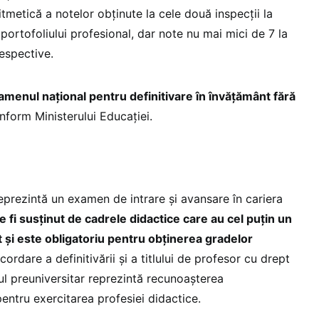
metică a notelor obținute la cele două inspecții la
 portofoliului profesional, dar note nu mai mici de 7 la
respective.
amenul naţional pentru definitivare în învăţământ fără
onform Ministerului Educației.
eprezintă un examen de intrare și avansare în cariera
fi susținut de cadrele didactice care au cel puțin un
 și este obligatoriu pentru obținerea gradelor
ordare a definitivării și a titlului de profesor cu drept
ul preuniversitar reprezintă recunoașterea
ntru exercitarea profesiei didactice.