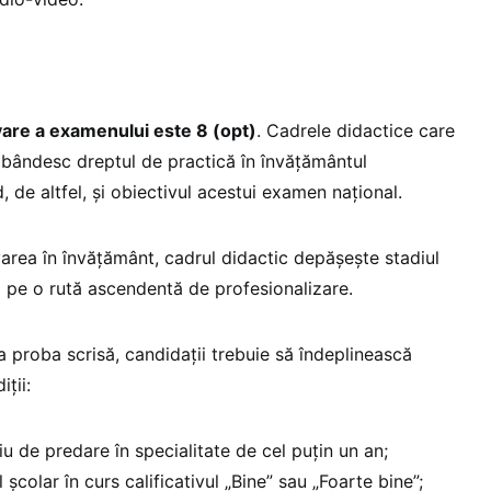
re a examenului este 8 (opt)
. Cadrele didactice care
ândesc dreptul de practică în învăţământul
d, de altfel, și obiectivul acestui examen național.
varea în învățământ, cadrul didactic depășește stadiul
a pe o rută ascendentă de profesionalizare.
a proba scrisă, candidații trebuie să îndeplinească
ții:
u de predare în specialitate de cel puţin un an;
 şcolar în curs calificativul „Bine” sau „Foarte bine”;