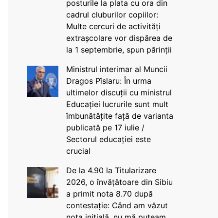
posturile la plata cu ora din
cadrul cluburilor copiilor:
Multe cercuri de activități
extrașcolare vor dispărea de
la 1 septembrie, spun părinții
Ministrul interimar al Muncii
Dragos Pîslaru: În urma
ultimelor discuții cu ministrul
Educației lucrurile sunt mult
îmbunătățite față de varianta
publicată pe 17 iulie /
Sectorul educației este
crucial
De la 4.90 la Titularizare
2026, o învățătoare din Sibiu
a primit nota 8.70 după
contestație: Când am văzut
nota inițială, nu mă puteam