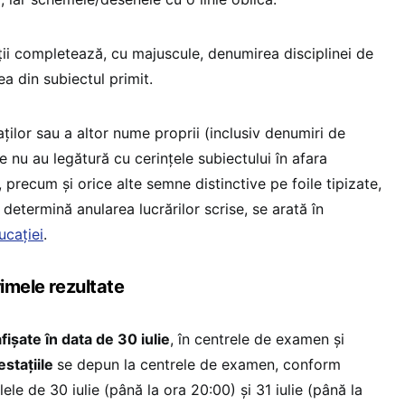
ții completează, cu majuscule, denumirea disciplinei de
a din subiectul primit.
ților sau a altor nume proprii (inclusiv denumiri de
e nu au legătură cu cerințele subiectului în afara
, precum și orice alte semne distinctive pe foile tipizate,
, determină anularea lucrărilor scrise, se arată în
ucației
.
rimele rezultate
fișate în data de 30 iulie
, în centrele de examen și
stațiile
se depun la centrele de examen, conform
lele de 30 iulie (până la ora 20:00) și 31 iulie (până la