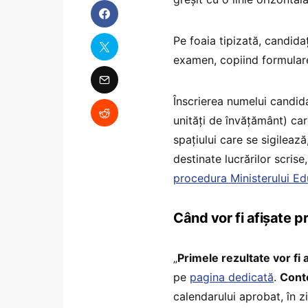
Pe foaia tipizată, candida
examen, copiind formulare
Înscrierea numelui candida
unități de învăţământ) car
spațiului care se sigilează
destinate lucrărilor scrise
procedura Ministerului Ed
Când vor fi afișate p
„
Primele rezultate vor fi a
pe
pagina dedicată
.
Conte
calendarului aprobat, în zi