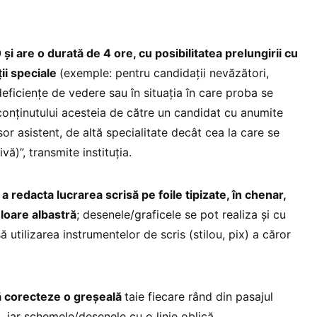
și are o durată de 4 ore, cu posibilitatea prelungirii cu
ţii speciale
(exemple: pentru candidații nevăzători,
eficiențe de vedere sau în situația în care proba se
conținutului acesteia de către un candidat cu anumite
sor asistent, de altă specialitate decât cea la care se
ă)”, transmite instituția.
 a redacta lucrarea scrisă pe foile tipizate, în chenar,
loare albastră
; desenele/graficele se pot realiza şi cu
ă utilizarea instrumentelor de scris (stilou, pix) a căror
.
ă corecteze o greşeală
taie fiecare rând din pasajul
ă, iar schemele/desenele cu o linie oblică.