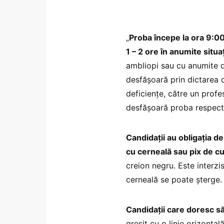
„
Proba începe la ora 9:00 
1 – 2 ore în anumite situa
ambliopi sau cu anumite d
desfășoară prin dictarea 
deficiențe, către un profe
desfășoară proba respectiv
Candidații au obligația de
cu cerneală sau pix de cu
creion negru. Este interzis
cerneală se poate şterge
Candidații care doresc s
greșit cu o linie orizontal