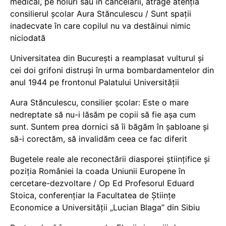
medical, pe holuri sau în cancelarii, atrage atenția
consilierul școlar Aura Stănculescu / Sunt spații
inadecvate în care copilul nu va destăinui nimic
niciodată
Universitatea din București a reamplasat vulturul și
cei doi grifoni distruși în urma bombardamentelor din
anul 1944 pe frontonul Palatului Universității
Aura Stănculescu, consilier școlar: Este o mare
nedreptate să nu-i lăsăm pe copii să fie așa cum
sunt. Suntem prea dornici să îi băgăm în șabloane și
să-i corectăm, să invalidăm ceea ce fac diferit
Bugetele reale ale reconectării diasporei științifice și
poziția României la coada Uniunii Europene în
cercetare-dezvoltare / Op Ed Profesorul Eduard
Stoica, conferențiar la Facultatea de Științe
Economice a Universității „Lucian Blaga” din Sibiu