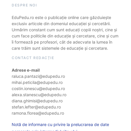
DESPRE NOI
EduPedu.ro este o publicație online care găzduiește
exclusiv articole din domeniul educației și cercetării.
Urmărim constant cum sunt educați copiii noștri, cine și
cum face politicile din educație și cercetare, cine și cum
îi formează pe profesori, cât de adecvate la lumea în
care trăim sunt sistemele de educație și cercetare.
CONTACT REDACȚIE
Adrese e-mail
raluca.pantazi@edupedu.ro
mihai.peticila@edupedu.ro
costin.ionescu@edupedu.ro
alexa.stanescu@edupedu.ro
diana.ghimisi@edupedu.ro
stefan.lefter@edupedu.ro
ramona.florea@edupedu.ro
Notă de informare cu privire la prelucrarea de date