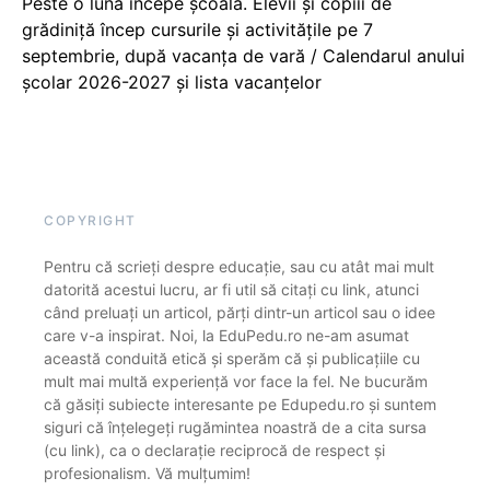
Peste o lună începe școala. Elevii și copiii de
grădiniță încep cursurile și activitățile pe 7
septembrie, după vacanța de vară / Calendarul anului
școlar 2026-2027 și lista vacanțelor
COPYRIGHT
Pentru că scrieți despre educație, sau cu atât mai mult
datorită acestui lucru, ar fi util să citați cu link, atunci
când preluați un articol, părți dintr-un articol sau o idee
care v-a inspirat. Noi, la EduPedu.ro ne-am asumat
această conduită etică și sperăm că și publicațiile cu
mult mai multă experiență vor face la fel. Ne bucurăm
că găsiți subiecte interesante pe Edupedu.ro și suntem
siguri că înțelegeți rugămintea noastră de a cita sursa
(cu link), ca o declarație reciprocă de respect și
profesionalism. Vă mulțumim!