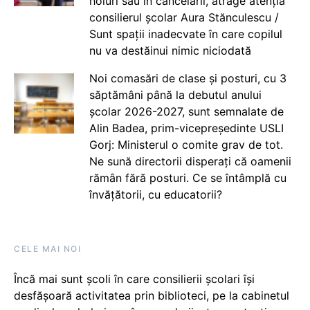
holuri sau în cancelarii, atrage atenția
consilierul școlar Aura Stănculescu /
Sunt spații inadecvate în care copilul
nu va destăinui nimic niciodată
Noi comasări de clase și posturi, cu 3
săptămâni până la debutul anului
școlar 2026-2027, sunt semnalate de
Alin Badea, prim-vicepreședinte USLI
Gorj: Ministerul o comite grav de tot.
Ne sună directorii disperați că oamenii
rămân fără posturi. Ce se întâmplă cu
învățătorii, cu educatorii?
CELE MAI NOI
Încă mai sunt școli în care consilierii școlari își
desfășoară activitatea prin biblioteci, pe la cabinetul