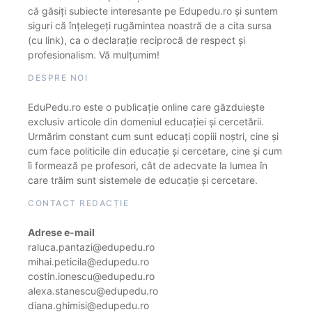
că găsiți subiecte interesante pe Edupedu.ro și suntem
siguri că înțelegeți rugămintea noastră de a cita sursa
(cu link), ca o declarație reciprocă de respect și
profesionalism. Vă mulțumim!
DESPRE NOI
EduPedu.ro este o publicație online care găzduiește
exclusiv articole din domeniul educației și cercetării.
Urmărim constant cum sunt educați copiii noștri, cine și
cum face politicile din educație și cercetare, cine și cum
îi formează pe profesori, cât de adecvate la lumea în
care trăim sunt sistemele de educație și cercetare.
CONTACT REDACȚIE
Adrese e-mail
raluca.pantazi@edupedu.ro
mihai.peticila@edupedu.ro
costin.ionescu@edupedu.ro
alexa.stanescu@edupedu.ro
diana.ghimisi@edupedu.ro