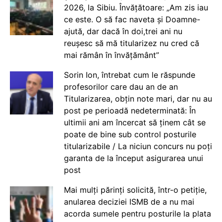
2026, la Sibiu. Învățătoare: „Am zis iau
ce este. O să fac naveta și Doamne-
ajută, dar dacă în doi,trei ani nu
reușesc să mă titularizez nu cred că
mai rămân în învățământ”
Sorin Ion, întrebat cum le răspunde
profesorilor care dau an de an
Titularizarea, obțin note mari, dar nu au
post pe perioadă nedeterminată: În
ultimii ani am încercat să ținem cât se
poate de bine sub control posturile
titularizabile / La niciun concurs nu poți
garanta de la început asigurarea unui
post
Mai mulți părinți solicită, într-o petiție,
anularea deciziei ISMB de a nu mai
acorda sumele pentru posturile la plata