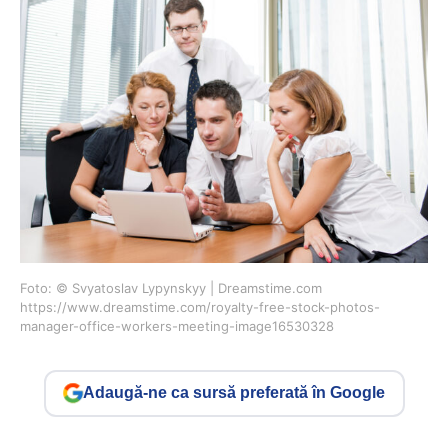
Foto: © Svyatoslav Lypynskyy | Dreamstime.com
https://www.dreamstime.com/royalty-free-stock-photos-
manager-office-workers-meeting-image16530328
Adaugă-ne ca sursă preferată în Google