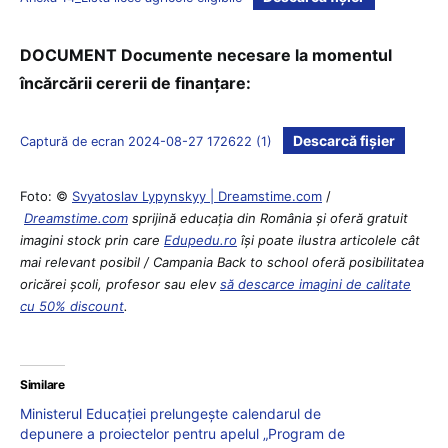
DOCUMENT Documente necesare la momentul
încărcării cererii de finanțare:
Descarcă fișier
Captură de ecran 2024-08-27 172622 (1)
Foto: ©
Svyatoslav Lypynskyy | Dreamstime.com
/
Dreamstime.com
sprijină educaţia din România şi oferă gratuit
imagini stock prin care
Edupedu.ro
îşi poate ilustra articolele cât
mai relevant posibil / Campania Back to school oferă posibilitatea
oricărei școli, profesor sau elev
să descarce imagini de calitate
cu 50% discount
.
Similare
Ministerul Educației prelungește calendarul de
depunere a proiectelor pentru apelul „Program de