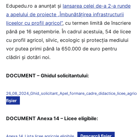
Edupedu.ro a anunțat și
lansarea celei de-a 2-a runde
a apelului de proiecte „Îmbunătățirea infrastructurii
liceelor cu profil agricol”
, cu termen limită de înscriere
până pe 16 septembrie. În cadrul acestuia, 54 de licee
cu profil agricol, silvic, ecologic și protecția mediului
vor putea primi până la 650.000 de euro pentru
clădiri și dotări noi.
DOCUMENT – Ghidul solicitantului:
26_08_2024_Ghid_solicitant_Apel_formare_cadre_didactice_licee_agric
fișier
DOCUMENT Anexa 14 – Licee eligibile:
Descarcă fișier
Anexa 14_Lista licee agricole eligibile