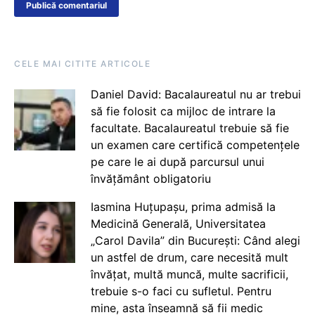
CELE MAI CITITE ARTICOLE
Daniel David: Bacalaureatul nu ar trebui
să fie folosit ca mijloc de intrare la
facultate. Bacalaureatul trebuie să fie
un examen care certifică competențele
pe care le ai după parcursul unui
învățământ obligatoriu
Iasmina Huțupașu, prima admisă la
Medicină Generală, Universitatea
„Carol Davila” din București: Când alegi
un astfel de drum, care necesită mult
învățat, multă muncă, multe sacrificii,
trebuie s-o faci cu sufletul. Pentru
mine, asta înseamnă să fii medic