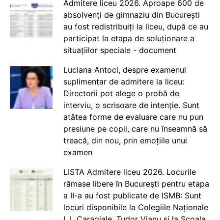
Admitere liceu 2026. Aproape 600 de
absolvenți de gimnaziu din București
au fost redistribuiți la liceu, după ce au
participat la etapa de soluționare a
situațiilor speciale - document
Luciana Antoci, despre examenul
suplimentar de admitere la liceu:
Directorii pot alege o probă de
interviu, o scrisoare de intenție. Sunt
atâtea forme de evaluare care nu pun
presiune pe copii, care nu înseamnă să
treacă, din nou, prin emoțiile unui
examen
LISTA Admitere liceu 2026. Locurile
rămase libere în București pentru etapa
a II-a au fost publicate de ISMB: Sunt
locuri disponibile la Colegiile Naționale
I. L Caragiale, Tudor Vianu și la Școala