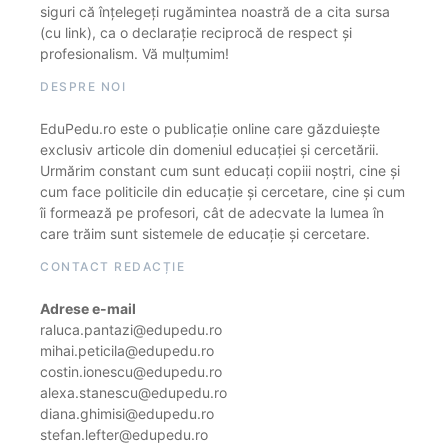
siguri că înțelegeți rugămintea noastră de a cita sursa
(cu link), ca o declarație reciprocă de respect și
profesionalism. Vă mulțumim!
DESPRE NOI
EduPedu.ro este o publicație online care găzduiește
exclusiv articole din domeniul educației și cercetării.
Urmărim constant cum sunt educați copiii noștri, cine și
cum face politicile din educație și cercetare, cine și cum
îi formează pe profesori, cât de adecvate la lumea în
care trăim sunt sistemele de educație și cercetare.
CONTACT REDACȚIE
Adrese e-mail
raluca.pantazi@edupedu.ro
mihai.peticila@edupedu.ro
costin.ionescu@edupedu.ro
alexa.stanescu@edupedu.ro
diana.ghimisi@edupedu.ro
stefan.lefter@edupedu.ro