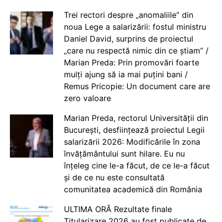
Trei rectori despre „anomaliile” din
noua Lege a salarizării: fostul ministru
Daniel David, surprins de proiectul
„care nu respectă nimic din ce știam” /
Marian Preda: Prin promovări foarte
mulți ajung să ia mai puțini bani /
Remus Pricopie: Un document care are
zero valoare
Marian Preda, rectorul Universității din
București, desființează proiectul Legii
salarizării 2026: Modificările în zona
învățământului sunt hilare. Eu nu
înțeleg cine le-a făcut, de ce le-a făcut
și de ce nu este consultată
comunitatea academică din România
ULTIMA ORĂ Rezultate finale
Titularizare 2026 au fost publicate de