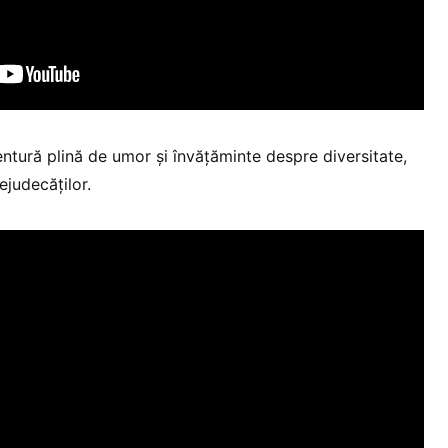
ntură plină de umor și învățăminte despre diversitate,
ejudecăților.