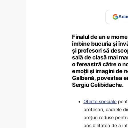
Adau
Finalul de an e mome
îmbine bucuria și înv
și profesori să desc
sală de clasă mai mar
o fereastră către o n
emoții și imagini de 
Galbenă, povestea emo
Sergiu Celibidache.
Oferte speciale
pentr
profesori, cadrele di
prețuri reduse pentr
posibilitatea de a int