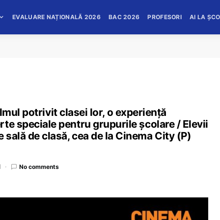
EVALUARE NAȚIONALĂ 2026
BAC 2026
PROFESORI
AI LA ȘC
ilmul potrivit clasei lor, o experiență
te speciale pentru grupurile școlare / Elevii
sală de clasă, cea de la Cinema City (P)
d
No comments