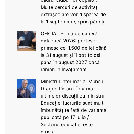
cadrul cluburilor copiilor:
Multe cercuri de activități
extrașcolare vor dispărea de
la 1 septembrie, spun părinții
OFICIAL Prima de carieră
didactică 2026: profesorii
primesc cei 1.500 de lei până
la 31 august și îi pot folosi
până în august 2027 dacă
rămân în învățământ
Ministrul interimar al Muncii
Dragos Pîslaru: În urma
ultimelor discuții cu ministrul
Educației lucrurile sunt mult
îmbunătățite față de varianta
publicată pe 17 iulie /
Sectorul educației este
crucial