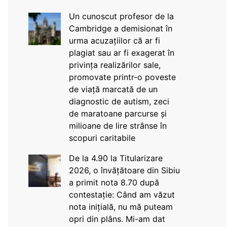
Un cunoscut profesor de la
Cambridge a demisionat în
urma acuzațiilor că ar fi
plagiat sau ar fi exagerat în
privința realizărilor sale,
promovate printr-o poveste
de viață marcată de un
diagnostic de autism, zeci
de maratoane parcurse și
milioane de lire strânse în
scopuri caritabile
De la 4.90 la Titularizare
2026, o învățătoare din Sibiu
a primit nota 8.70 după
contestație: Când am văzut
nota inițială, nu mă puteam
opri din plâns. Mi-am dat