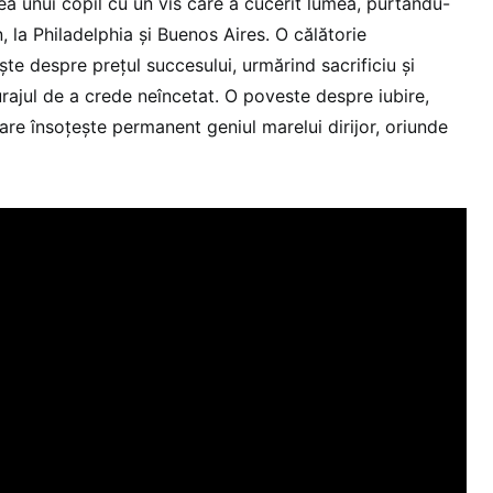
ea unui copil cu un vis care a cucerit lumea, purtându-
n, la Philadelphia și Buenos Aires. O călătorie
te despre prețul succesului, urmărind sacrificiu și
curajul de a crede neîncetat. O poveste despre iubire,
are însoțește permanent geniul marelui dirijor, oriunde