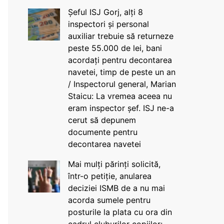
Șeful ISJ Gorj, alți 8
inspectori și personal
auxiliar trebuie să returneze
peste 55.000 de lei, bani
acordați pentru decontarea
navetei, timp de peste un an
/ Inspectorul general, Marian
Staicu: La vremea aceea nu
eram inspector șef. ISJ ne-a
cerut să depunem
documente pentru
decontarea navetei
Mai mulți părinți solicită,
într-o petiție, anularea
deciziei ISMB de a nu mai
acorda sumele pentru
posturile la plata cu ora din