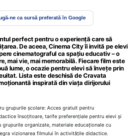
gă-ne ca sursă preferată în Google
ntul perfect pentru o experiență care să
ățarea. De aceea, Cinema City îi invită pe elevi
opere cinematograful ca spațiu educativ – o
e, mai vie, mai memorabilă. Fiecare film este
ouă lume, o ocazie pentru elevi să învețe prin
neuitat. Lista este deschisă de Cravata
ționantă inspirată din viața dirijorului
u grupurile școlare: Acces gratuit pentru
dactice însoțitoare, tarife preferențiale pentru elevi și
u grupurile organizate, materiale educaționale cu
egra vizionarea filmului în activitățile didactice.