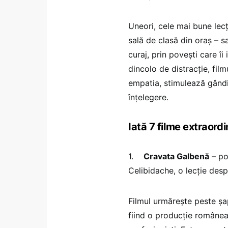
Uneori, cele mai bune lecț
sală de clasă din oraș – s
curaj, prin povești care îi
dincolo de distracție, fil
empatia, stimulează gândir
înțelegere.
Iată 7 filme extraord
1.
Cravata Galbenă
– po
Celibidache, o lecție des
Filmul urmărește peste șap
fiind o producție române