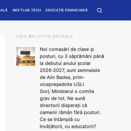
OALĂ
NEXTLAB.TECH
EDUCAȚIE FINANCIARĂ
CELE MAI CITITE ARTICOLE
Noi comasări de clase și
posturi, cu 3 săptămâni până
la debutul anului școlar
2026-2027, sunt semnalate
de Alin Badea, prim-
vicepreședinte USLI
Gorj: Ministerul o comite
grav de tot. Ne sună
directorii disperați că
oamenii rămân fără posturi.
Ce se întâmplă cu
învățătorii, cu educatorii?