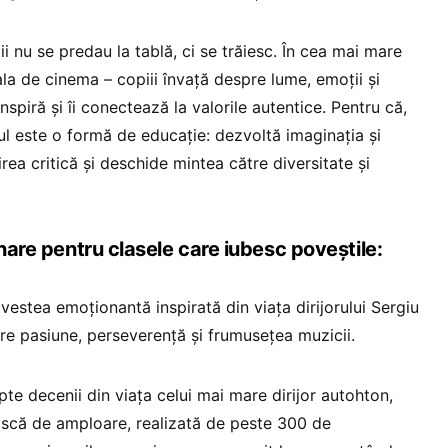
ii nu se predau la tablă, ci se trăiesc. În cea mai mare
ala de cinema – copiii învață despre lume, emoții și
 inspiră și îi conectează la valorile autentice. Pentru că,
mul este o formă de educație: dezvoltă imaginația și
ea critică și deschide mintea către diversitate și
inare pentru clasele care iubesc poveștile:
vestea emoționantă inspirată din viața dirijorului Sergiu
pre pasiune, perseverență și frumusețea muzicii.
te decenii din viața celui mai mare dirijor autohton,
ască de amploare, realizată de peste 300 de