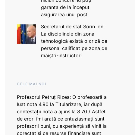
niciun concurs nu poți
garanta de la început
asigurarea unui post
Secretarul de stat Sorin Ion:
La disciplinele din zona
tehnologică există o criză de
personal calificat pe zona de
maiștri-instructori
CELE MAI NOI
Profesorul Petruț Rizea: O profesoară a
luat nota 4.90 la Titularizare, iar după
contestații nota a ajuns la 8.70 / Astfel
de erori îmi arată ce entuziasmați sunt
profesorii buni, cu experiență să vină la
corectat și ce resurse financiare sunt