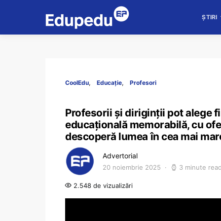
ȘTIRI
CoolEdu
Educație
Profesori
Profesorii și diriginții pot alege f
educațională memorabilă, cu ofer
descoperă lumea în cea mai mare 
Advertorial
20 noiembrie 2025
3 minute rea
2.548 de vizualizări