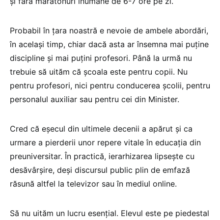
și fără maratonuri inumane de 6-7 ore pe zi.
Probabil în țara noastră e nevoie de ambele abordări,
în același timp, chiar dacă asta ar însemna mai puține
discipline și mai puțini profesori. Până la urmă nu
trebuie să uităm că școala este pentru copii. Nu
pentru profesori, nici pentru conducerea școlii, pentru
personalul auxiliar sau pentru cei din Minister.
Cred că eșecul din ultimele decenii a apărut și ca
urmare a pierderii unor repere vitale în educația din
preuniversitar. În practică, ierarhizarea lipsește cu
desăvârșire, deși discursul public plin de emfază
răsună altfel la televizor sau în mediul online.
Să nu uităm un lucru esențial. Elevul este pe piedestal