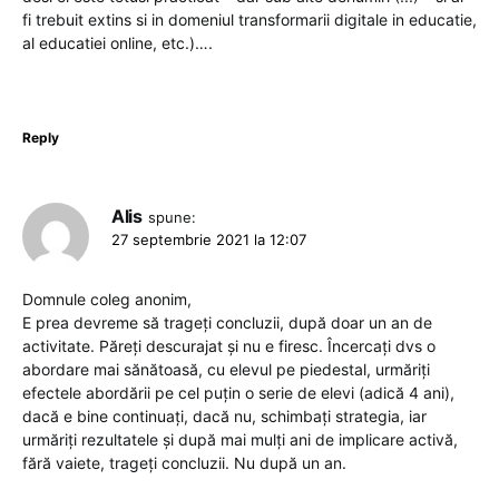
fi trebuit extins si in domeniul transformarii digitale in educatie,
al educatiei online, etc.)….
Reply
Alis
spune:
27 septembrie 2021 la 12:07
Domnule coleg anonim,
E prea devreme să trageți concluzii, după doar un an de
activitate. Păreți descurajat și nu e firesc. Încercați dvs o
abordare mai sănătoasă, cu elevul pe piedestal, urmăriți
efectele abordării pe cel puțin o serie de elevi (adică 4 ani),
dacă e bine continuați, dacă nu, schimbați strategia, iar
urmăriți rezultatele și după mai mulți ani de implicare activă,
fără vaiete, trageți concluzii. Nu după un an.