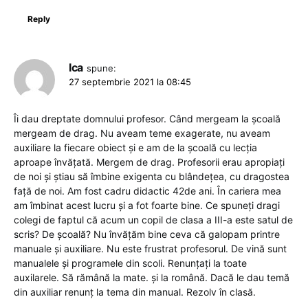
Reply
Ica
spune:
27 septembrie 2021 la 08:45
Îi dau dreptate domnului profesor. Când mergeam la școală
mergeam de drag. Nu aveam teme exagerate, nu aveam
auxiliare la fiecare obiect și e am de la școală cu lecția
aproape învățată. Mergem de drag. Profesorii erau apropiați
de noi și știau să îmbine exigenta cu blândețea, cu dragostea
față de noi. Am fost cadru didactic 42de ani. În cariera mea
am îmbinat acest lucru și a fot foarte bine. Ce spuneți dragi
colegi de faptul că acum un copil de clasa a III-a este satul de
scris? De școală? Nu învățăm bine ceva că galopam printre
manuale și auxiliare. Nu este frustrat profesorul. De vină sunt
manualele și programele din scoli. Renunțați la toate
auxilarele. Să rămână la mate. și la română. Dacă le dau temă
din auxiliar renunț la tema din manual. Rezolv în clasă.