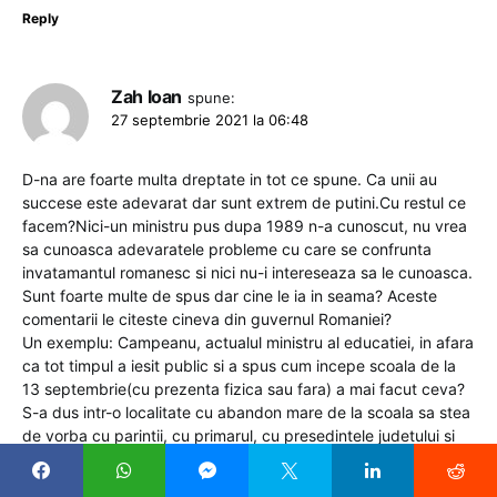
Reply
Zah Ioan
spune:
27 septembrie 2021 la 06:48
D-na are foarte multa dreptate in tot ce spune. Ca unii au
succese este adevarat dar sunt extrem de putini.Cu restul ce
facem?Nici-un ministru pus dupa 1989 n-a cunoscut, nu vrea
sa cunoasca adevaratele probleme cu care se confrunta
invatamantul romanesc si nici nu-i intereseaza sa le cunoasca.
Sunt foarte multe de spus dar cine le ia in seama? Aceste
comentarii le citeste cineva din guvernul Romaniei?
Un exemplu: Campeanu, actualul ministru al educatiei, in afara
ca tot timpul a iesit public si a spus cum incepe scoala de la
13 septembrie(cu prezenta fizica sau fara) a mai facut ceva?
S-a dus intr-o localitate cu abandon mare de la scoala sa stea
de vorba cu parintii, cu primarul, cu presedintele judetului si
pe urma sa discute cu prim-ministrul pentru a rezolva
problema, macar in aceasta localitate? Stie ca in invatamantul