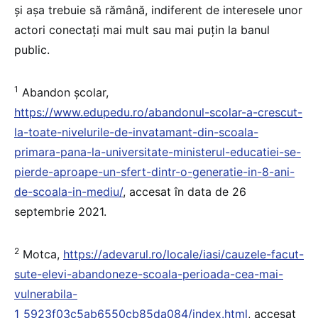
și așa trebuie să rămână, indiferent de interesele unor
actori conectați mai mult sau mai puțin la banul
public.
1
Abandon școlar,
https://www.edupedu.ro/abandonul-scolar-a-crescut-
la-toate-nivelurile-de-invatamant-din-scoala-
primara-pana-la-universitate-ministerul-educatiei-se-
pierde-aproape-un-sfert-dintr-o-generatie-in-8-ani-
de-scoala-in-mediu/
, accesat în data de 26
septembrie 2021.
2
Motca,
https://adevarul.ro/locale/iasi/cauzele-facut-
sute-elevi-abandoneze-scoala-perioada-cea-mai-
vulnerabila-
1_5923f03c5ab6550cb85da084/index.html
, accesat