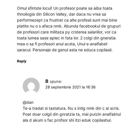
Omul sfintste locul! Un profesor poate sa aiba toata
thnoilogia din Silicon Valley, dar daca nu vrea sa
performezept ca frustrat ca alte profesii sunt mai bine
platite nu o s afaca nmk. Abunda facebookul de grupuri
de profesori care militaza py crsterea salariilor, vor ca
toata lumea sase aplec in fata lor. 2 colgi din gneratia
mea o sa fi profesori anul acsta, Unul e analfabet
saracul. Personaje de genul asta ne educa copilasii.
Reply
B
spune:
28 septembrie 2021 la 16:36
@dan
Te-a tradat si tastatura. Nu s intlg nmk din c ai scris.
Poat doar colgii din gnratzia ta, mai putzin analfabtul
ala d akum s fac profsor shi itzi eduk copilashul.