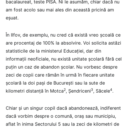
bacalaureat, teste PISA. Ni le asumăm, chiar dacă nu
am fost acolo sau mai ales din această pricină am
eșuat.
În Ilfov, de exemplu, nu cred că există vreo școală ce
are procentaj de 100% la absolvire. Voi solicita astăzi
statisticile de la ministerul Educației, dar din
informații neoficiale, nu există unitate școlară fără cel
puțin un caz de abandon școlar. Nu vorbesc despre
zeci de copii care rămân în urmă în fiecare unitate
școlară la doi pași de București sau la sute de
2
3
4
kilometri distanță în Motca
, Şendriceni
, Săcele
.
Chiar și un singur copil dacă abandonează, indiferent
dacă vorbim despre o comună, oraș sau municipiu,
aflat în inima Sectorului 5 sau la zeci de kilometri de