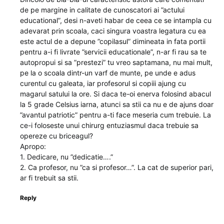
de pe margine in calitate de cunoscatori ai ”actului
educational”, desi n-aveti habar de ceea ce se intampla cu
adevarat prin scoala, caci singura voastra legatura cu ea
este actul de a depune ”copilasul” dimineata in fata portii
pentru a-i fi livrate ”servicii educationale”, n-ar fi rau sa te
autopropui si sa ”prestezi” tu vreo saptamana, nu mai mult,
pe la o scoala dintr-un varf de munte, pe unde e adus
curentul cu galeata, iar profesorul si copiii ajung cu
magarul satului la ore. Si daca te-oi enerva folosind abacul
la 5 grade Celsius iarna, atunci sa stii ca nu e de ajuns doar
”avantul patriotic” pentru a-ti face meseria cum trebuie. La
ce-i foloseste unui chirurg entuziasmul daca trebuie sa
opereze cu briceagul?
Apropo:
1. Dedicare, nu ”dedicatie….”
2. Ca profesor, nu ”ca si profesor…”. La cat de superior pari,
ar fi trebuit sa stii.
Reply