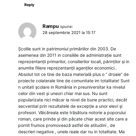
Reply
Rampu
spune:
28 septembrie 2021 la 15:17
Școlile sunt in patrimoniul primăriilor din 2003. De
asemenea din 2011 in consiliile de administrație sunt
reprezentanții primarilor, consilierilor locali, părinților și in
anumite filiere reprezentanții agenților economici..
Absolut tot ce tine de baza materială plus o “ droaie” de
proiecte colaterale tine de comunitate im totalitate! Sunt
n unitati școlare in România in preuniversitar ka nivelul
celor din vest și uneori chiar mai sus. Nu sunt
popularizate nici măcar la nivel de bune practici, decât
secvential prin rezultatele de excepție a unor elevi și
profesori. Văicăreala este trăsătura notorie a poporului
roman, care prinde și din păcate chiar acest site care a
pornit frumos promovează astfel de atitudini , de
descrieri negative , unele reale dar nu in totalitate. Ma