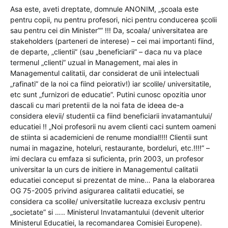
Asa este, aveti dreptate, domnule ANONIM, „școala este
pentru copii, nu pentru profesori, nici pentru conducerea școlii
sau pentru cei din Minister”” !!! Da, scoala/ universitatea are
stakeholders (parteneri de interese) – cei mai importanti fiind,
de departe, „clientii” (sau „beneficiarii” – daca nu va place
termenul „clienti” uzual in Management, mai ales in
Managementul calitatii, dar considerat de unii intelectuali
„rafinati” de la noi ca fiind peiorativ!) iar scolile/ universitatile,
etc sunt „furnizori de educatie”. Putini cunosc opozitia unor
dascali cu mari pretentii de la noi fata de ideea de-a
considera elevii/ studentii ca fiind beneficiarii invatamantului/
educatiei !! „Noi profesorii nu avem clienti caci suntem oameni
de stiinta si academicieni de renume mondial!!!! Clientii sunt
numai in magazine, hoteluri, restaurante, bordeluri, etc.!!!!” –
imi declara cu emfaza si suficienta, prin 2003, un profesor
universitar la un curs de initiere in Managementul calitatii
educatiei conceput si prezentat de mine… Pana la elaborarea
OG 75-2005 privind asigurarea calitatii educatiei, se
considera ca scolile/ universitatile lucreaza exclusiv pentru
„societate” si ….. Ministerul Invatamantului (devenit ulterior
Ministerul Educatiei, la recomandarea Comisiei Europene).