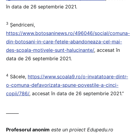
în data de 26 septembrie 2021.
3
Șendriceni,
https://www.botosaninews.ro/496046/social/comuna-
din-botosani-in-care-fetele-abandoneaza-cel-mai-
des-scoala-motivele-sunt-halucinante/
, accesat în
data de 26 septembrie 2021.
4
Săcele,
https://www.scoala9.ro/o-invatatoare-dintr-
o-comuna-defavorizata-spune-povestile-a-cinci-
copii/786/
, accesat în data de 26 septembrie 2021.”
______
Profesorul anonim
este un proiect Edupedu.ro