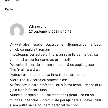
Reply
Alin
spune:
27 septembrie 2021 la 16:49
Dv v-ati ales meseria . Dacă va nemulțumește va mai luați
un job ca mulți alți romani.
Întotdeauna puneți pe primul plan salariile dar haideți sa
vedem și ce performante au profesorii.
Pe perioada pandemiei am stat acasă cu copilul , acesta
fiind în clasa a 8 a .
Profesorul de matematica întra la ora doar lunea ,
Miercurea și vinerea cu ambele clase .
Au fost ore la care profesorul nu a întrat neam , dar salariul
și l-a luat în fiecare luna .
Atunci nu a spus eu nu îmi merit banii pentru ca nu am
muncit.Din fericire suntem niște părinții care au ceva studiu
și am putut sa ne ocupam personal de copil .