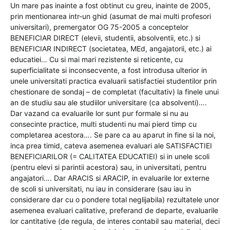
Un mare pas inainte a fost obtinut cu greu, inainte de 2005,
prin mentionarea intr-un ghid (asumat de mai multi profesori
universitari), premergator OG 75-2005 a conceptelor
BENEFICIAR DIRECT (elevii, studentii, absolventii, etc.) si
BENEFICIAR INDIRECT (societatea, MEd, angajatorii, etc.) ai
educatiei… Cu si mai mari rezistente si reticente, cu
superficialitate si inconsecvente, a fost introdusa ulterior in
unele universitati practica evaluarii satisfactiei studentilor prin
chestionare de sondaj – de completat (facultativ) la finele unui
an de studiu sau ale studiilor universitare (ca absolventi)….
Dar vazand ca evaluarile lor sunt pur formale si nu au
consecinte practice, multi studenti nu mai pierd timp cu
completarea acestora…. Se pare ca au aparut in fine si la noi,
inca prea timid, cateva asemenea evaluari ale SATISFACTIEI
BENEFICIARILOR (= CALITATEA EDUCATIEI) si in unele scoli
(pentru elevi si parintii acestora) sau, in universitati, pentru
angajatori…. Dar ARACIS si ARACIP, in evaluarile lor externe
de scoli si universitati, nu iau in considerare (sau iau in
considerare dar cu o pondere total neglijabila) rezultatele unor
asemenea evaluari calitative, preferand de departe, evaluarile
lor cantitative (de regula, de interes contabil sau material, deci