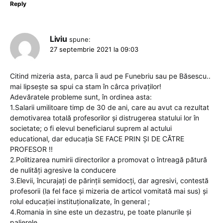
Reply
Liviu
spune:
27 septembrie 2021 la 09:03
Citind mizeria asta, parca îi aud pe Funebriu sau pe Băsescu..
mai lipsește sa spui ca stam în cârca privaților!
Adevăratele probleme sunt, în ordinea asta:
1.Salarii umilitoare timp de 30 de ani, care au avut ca rezultat
demotivarea totală profesorilor și distrugerea statului lor în
societate; o fi elevul beneficiarul suprem al actului
educational, dar educația SE FACE PRIN ȘI DE CĂTRE
PROFESOR !!
2.Politizarea numirii directorilor a promovat o întreagă pătură
de nulități agresive la conducere
3.Elevii, încurajați de părinții semidocți, dar agresivi, contestă
profesorii (la fel face și mizeria de articol vomitată mai sus) și
rolul educației instituționalizate, în general ;
4.Romania in sine este un dezastru, pe toate planurile și
palierele.