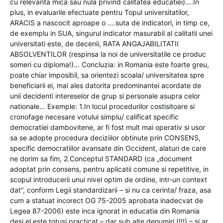
cu relevanta mica sau nula privind calitatea educatiei)….In
plus, in evaluarile efectuate pentru Topul universitatilor,
ARACIS a nascocit aproape o ….suta de indicatori, in timp ce,
de exemplu in SUA, singurul indicator masurabil al calitatii unei
universitati este, de decenii, RATA ANGAJABILITATII
ABSOLVENTILOR (respinsa la noi de universitatile ce produc
someri cu diploma!)… Concluzia: in Romania este foarte greu,
poate chiar imposibil, sa orientezi scoala/ universitatea spre
beneficiarii ei, mai ales datorita predominantei acordate de
unii decidenti intereselor de grup si personale asupra celor
nationale… Exemple: 1.In locul procedurilor costisitoare si
cronofage necesare votului simplu/ calificat specific
democratiei dambovitene, ar fi fost mult mai operativ si usor
sa se adopte procedura deciziilor obtinute prin CONSENS,
specific democratiilor avansate din Occident, alaturi de care
ne dorim sa fim, 2.Conceptul STANDARD (ca „document
adoptat prin consens, pentru aplicatii comune si repetitive, in
scopul introducerii unui nivel optim de ordine, intr-un context
dat”, conform Legii standardizarii – si nu ca cerinta/ fraza, asa
cum a statuat incorect OG 75-2005 aprobata inadecvat de
Legea 87-2006) este inca ignorat in educatia din Romania
desi el este totusi practicat – dar sub alte denumiri (!!!) – si ar