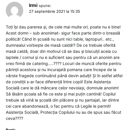
Irmi
spune:
27 septembrie 2021 la 15:35
Toți își dau parerea și, de cele mai multe ori, poate nu e bine!
Acest domn – sub anonimat- sigur face parte dintr-o breaslă
politică! Când în școală nu sunt nici table, laptopuri.. etc.,
dumnealui vorbește de masă caldă!? De ce trebuie oferită
masă caldă, doar din motivul că se dau și biscuiții aceia cu
laptele / cornul și nu e suficient sau pentru că un anonim are
vreo firmă de catering…..???? Locuri de muncă oferite pentru
părinții acestora și nu incurajată pomana care începe de la
vârste fragede continuând până devin adulți! Și în astfel altfel
de condiții s-ar face diferență între copii! Este Asistența
Socială care le dă mâncare celor nevoiași, domnule anonim!
Să lăsăm școala să fie ce este și mai puțin cantină! Copilul
trebuie să vină la școală din plăcere și nu șantajat, iar dintre
cei care abandonează, o fac pentru că Legile le permit!
Asistența Socială, Protecția Copilului nu au de spus sau făcut
ceva????
Reply