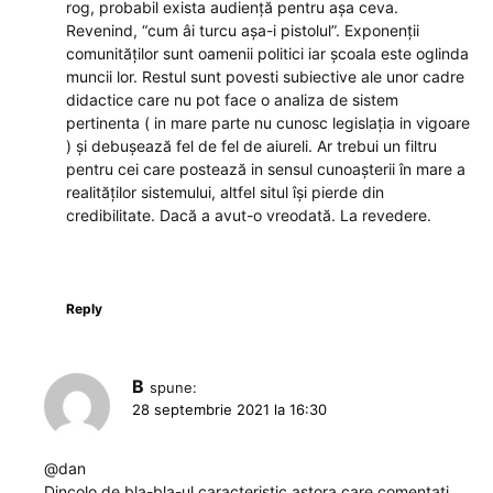
rog, probabil exista audiență pentru așa ceva.
Revenind, “cum âi turcu așa-i pistolul”. Exponenții
comunităților sunt oamenii politici iar școala este oglinda
muncii lor. Restul sunt povesti subiective ale unor cadre
didactice care nu pot face o analiza de sistem
pertinenta ( in mare parte nu cunosc legislația in vigoare
) și debușează fel de fel de aiureli. Ar trebui un filtru
pentru cei care postează in sensul cunoașterii în mare a
realităților sistemului, altfel situl își pierde din
credibilitate. Dacă a avut-o vreodată. La revedere.
Reply
B
spune:
28 septembrie 2021 la 16:30
@dan
Dincolo de bla-bla-ul caracteristic astora care comentati