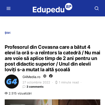
Știri
Profesorul din Covasna care a bătut 4
elevi la oră s-a reîntors la catedră / Nu mai
are voie să aplice timp de 2 ani pentru un
post didactic superior / Unul din elevii
loviți s-a mutat la altă școală
G4Media.ro
27 octombrie 2022
1 minute read
3 comments
2.515 vizualizări