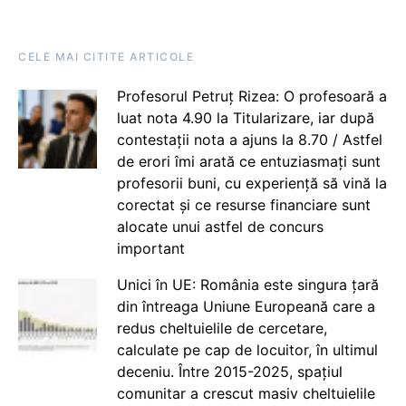
CELE MAI CITITE ARTICOLE
Profesorul Petruț Rizea: O profesoară a
luat nota 4.90 la Titularizare, iar după
contestații nota a ajuns la 8.70 / Astfel
de erori îmi arată ce entuziasmați sunt
profesorii buni, cu experiență să vină la
corectat și ce resurse financiare sunt
alocate unui astfel de concurs
important
Unici în UE: România este singura țară
din întreaga Uniune Europeană care a
redus cheltuielile de cercetare,
calculate pe cap de locuitor, în ultimul
deceniu. Între 2015-2025, spațiul
comunitar a crescut masiv cheltuielile