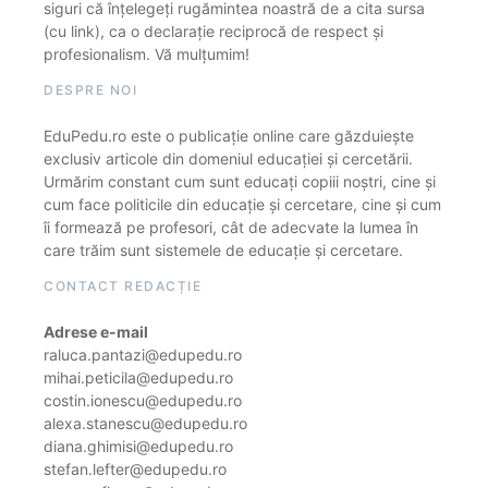
siguri că înțelegeți rugămintea noastră de a cita sursa
(cu link), ca o declarație reciprocă de respect și
profesionalism. Vă mulțumim!
DESPRE NOI
EduPedu.ro este o publicație online care găzduiește
exclusiv articole din domeniul educației și cercetării.
Urmărim constant cum sunt educați copiii noștri, cine și
cum face politicile din educație și cercetare, cine și cum
îi formează pe profesori, cât de adecvate la lumea în
care trăim sunt sistemele de educație și cercetare.
CONTACT REDACȚIE
Adrese e-mail
raluca.pantazi@edupedu.ro
mihai.peticila@edupedu.ro
costin.ionescu@edupedu.ro
alexa.stanescu@edupedu.ro
diana.ghimisi@edupedu.ro
stefan.lefter@edupedu.ro