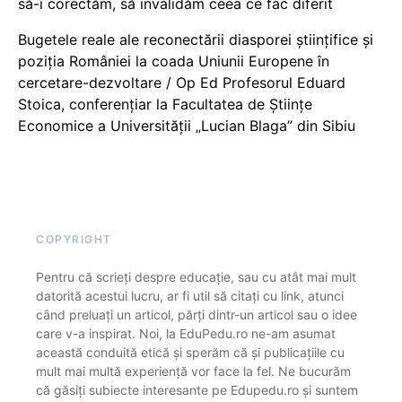
să-i corectăm, să invalidăm ceea ce fac diferit
Bugetele reale ale reconectării diasporei științifice și
poziția României la coada Uniunii Europene în
cercetare-dezvoltare / Op Ed Profesorul Eduard
Stoica, conferențiar la Facultatea de Științe
Economice a Universității „Lucian Blaga” din Sibiu
COPYRIGHT
Pentru că scrieți despre educație, sau cu atât mai mult
datorită acestui lucru, ar fi util să citați cu link, atunci
când preluați un articol, părți dintr-un articol sau o idee
care v-a inspirat. Noi, la EduPedu.ro ne-am asumat
această conduită etică și sperăm că și publicațiile cu
mult mai multă experiență vor face la fel. Ne bucurăm
că găsiți subiecte interesante pe Edupedu.ro și suntem