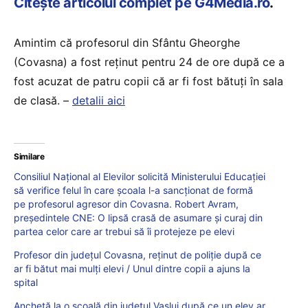
Citește articolul complet pe G4Media.ro
.
Amintim că profesorul din Sfântu Gheorghe
(Covasna) a fost reținut pentru 24 de ore după ce a
fost acuzat de patru copii că ar fi fost bătuți în sala
de clasă. –
detalii aici
Similare
Consiliul Național al Elevilor solicită Ministerului Educației
să verifice felul în care școala l-a sancționat de formă
pe profesorul agresor din Covasna. Robert Avram,
președintele CNE: O lipsă crasă de asumare și curaj din
partea celor care ar trebui să îi protejeze pe elevi
Profesor din județul Covasna, reținut de poliție după ce
ar fi bătut mai mulți elevi / Unul dintre copii a ajuns la
spital
Anchetă la o școală din județul Vaslui după ce un elev ar