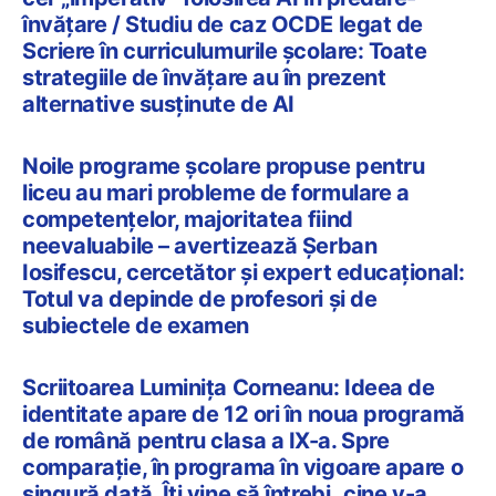
învățare / Studiu de caz OCDE legat de
Scriere în curriculumurile școlare: Toate
strategiile de învățare au în prezent
alternative susținute de AI
Noile programe școlare propuse pentru
liceu au mari probleme de formulare a
competențelor, majoritatea fiind
neevaluabile – avertizează Șerban
Iosifescu, cercetător și expert educațional:
Totul va depinde de profesori și de
subiectele de examen
Scriitoarea Luminița Corneanu: Ideea de
identitate apare de 12 ori în noua programă
de română pentru clasa a IX-a. Spre
comparație, în programa în vigoare apare o
singură dată. Îți vine să întrebi „cine v-a