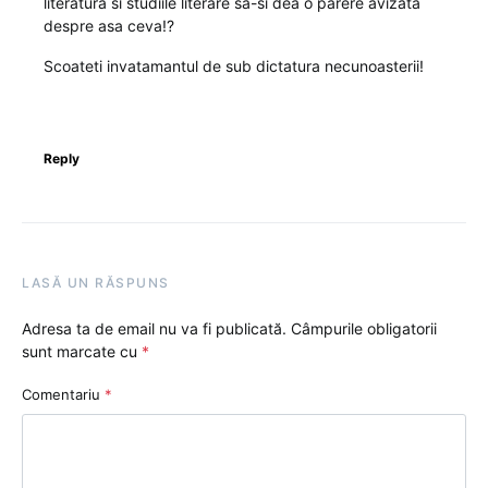
literatura si studiile literare sa-si dea o parere avizata
despre asa ceva!?
Scoateti invatamantul de sub dictatura necunoasterii!
Reply
LASĂ UN RĂSPUNS
Adresa ta de email nu va fi publicată.
Câmpurile obligatorii
sunt marcate cu
*
Comentariu
*