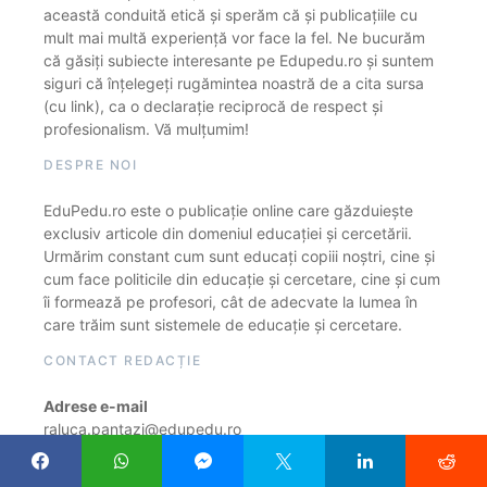
această conduită etică și sperăm că și publicațiile cu
mult mai multă experiență vor face la fel. Ne bucurăm
că găsiți subiecte interesante pe Edupedu.ro și suntem
siguri că înțelegeți rugămintea noastră de a cita sursa
(cu link), ca o declarație reciprocă de respect și
profesionalism. Vă mulțumim!
DESPRE NOI
EduPedu.ro este o publicație online care găzduiește
exclusiv articole din domeniul educației și cercetării.
Urmărim constant cum sunt educați copiii noștri, cine și
cum face politicile din educație și cercetare, cine și cum
îi formează pe profesori, cât de adecvate la lumea în
care trăim sunt sistemele de educație și cercetare.
CONTACT REDACȚIE
Adrese e-mail
raluca.pantazi@edupedu.ro
mihai.peticila@edupedu.ro
costin.ionescu@edupedu.ro