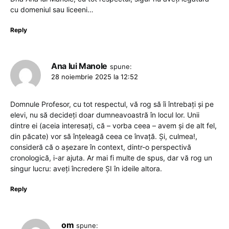
cu domeniul sau liceeni…
Reply
Ana lui Manole
spune:
28 noiembrie 2025 la 12:52
Domnule Profesor, cu tot respectul, vă rog să îi întrebați și pe
elevi, nu să decideți doar dumneavoastră în locul lor. Unii
dintre ei (aceia interesați, că – vorba ceea – avem și de alt fel,
din păcate) vor să înțeleagă ceea ce învață. Și, culmea!,
consideră că o așezare în context, dintr-o perspectivă
cronologică, i-ar ajuta. Ar mai fi multe de spus, dar vă rog un
singur lucru: aveți încredere ȘI în ideile altora.
Reply
om
spune: