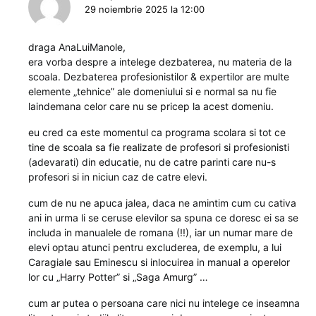
29 noiembrie 2025 la 12:00
draga AnaLuiManole,
era vorba despre a intelege dezbaterea, nu materia de la
scoala. Dezbaterea profesionistilor & expertilor are multe
elemente „tehnice” ale domeniului si e normal sa nu fie
laindemana celor care nu se pricep la acest domeniu.
eu cred ca este momentul ca programa scolara si tot ce
tine de scoala sa fie realizate de profesori si profesionisti
(adevarati) din educatie, nu de catre parinti care nu-s
profesori si in niciun caz de catre elevi.
cum de nu ne apuca jalea, daca ne amintim cum cu cativa
ani in urma li se ceruse elevilor sa spuna ce doresc ei sa se
includa in manualele de romana (!!), iar un numar mare de
elevi optau atunci pentru excluderea, de exemplu, a lui
Caragiale sau Eminescu si inlocuirea in manual a operelor
lor cu „Harry Potter” si „Saga Amurg” …
cum ar putea o persoana care nici nu intelege ce inseamna