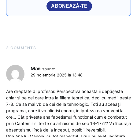
ABONEAZĂ-TE
3 COMMENTS
Man
spune:
29 noiembrie 2025 la 13:48
Are dreptate dl profesor. Perspectiva aceasta ii depășește
chiar și pe cei care intra la filiera teoretica, deci cu medii peste
7-8. Ce sa mai vb de cei de la tehnologic. Toți au aceeași
programa, care ii va plictisi enorm, în ipoteza ca vor veni la
ore… Cât priveste analfabetismul funcțional cum e combatut
prin Cantemir si texte cu arhaisme de sec 16-17??? Va încuraja
absenteismul încă de la inceput, posibil ireversibil.
Dna Ana lui Manole, cu tot respectul, sigur nu aveți legătură