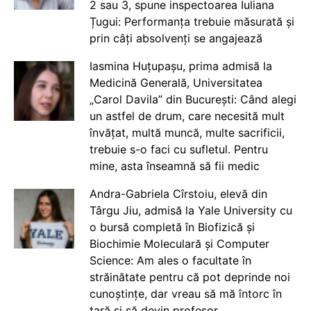
2 sau 3, spune inspectoarea Iuliana
Țugui: Performanța trebuie măsurată și
prin câți absolvenți se angajează
Iasmina Huțupașu, prima admisă la
Medicină Generală, Universitatea
„Carol Davila” din București: Când alegi
un astfel de drum, care necesită mult
învățat, multă muncă, multe sacrificii,
trebuie s-o faci cu sufletul. Pentru
mine, asta înseamnă să fii medic
Andra-Gabriela Cîrstoiu, elevă din
Târgu Jiu, admisă la Yale University cu
o bursă completă în Biofizică și
Biochimie Moleculară și Computer
Science: Am ales o facultate în
străinătate pentru că pot deprinde noi
cunoștințe, dar vreau să mă întorc în
țară și să devin profesor