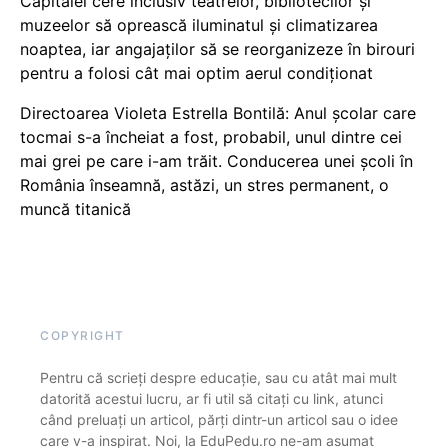
Capitalei cere inclusiv teatrelor, bibliotecilor și
muzeelor să oprească iluminatul și climatizarea
noaptea, iar angajaților să se reorganizeze în birouri
pentru a folosi cât mai optim aerul condiționat
Directoarea Violeta Estrella Bontilă: Anul școlar care
tocmai s-a încheiat a fost, probabil, unul dintre cei
mai grei pe care i-am trăit. Conducerea unei școli în
România înseamnă, astăzi, un stres permanent, o
muncă titanică
COPYRIGHT
Pentru că scrieți despre educație, sau cu atât mai mult
datorită acestui lucru, ar fi util să citați cu link, atunci
când preluați un articol, părți dintr-un articol sau o idee
care v-a inspirat. Noi, la EduPedu.ro ne-am asumat