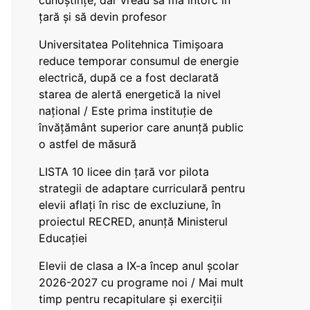
cunoștințe, dar vreau să mă întorc în
țară și să devin profesor
Universitatea Politehnica Timișoara
reduce temporar consumul de energie
electrică, după ce a fost declarată
starea de alertă energetică la nivel
național / Este prima instituție de
învățământ superior care anunță public
o astfel de măsură
LISTA 10 licee din țară vor pilota
strategii de adaptare curriculară pentru
elevii aflați în risc de excluziune, în
proiectul RECRED, anunță Ministerul
Educației
Elevii de clasa a IX-a încep anul școlar
2026-2027 cu programe noi / Mai mult
timp pentru recapitulare și exerciții