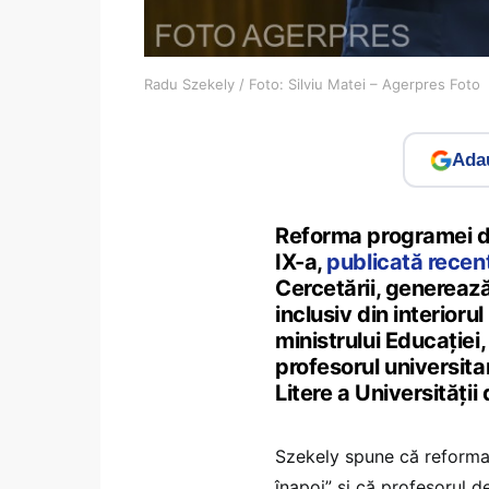
Radu Szekely / Foto: Silviu Matei – Agerpres Foto
Adau
Reforma programei de
IX-a,
publicată recen
Cercetării, generează
inclusiv din interiorul
ministrului Educației
profesorul universita
Litere a Universității
Szekely spune că reforma 
înapoi” și că profesorul d