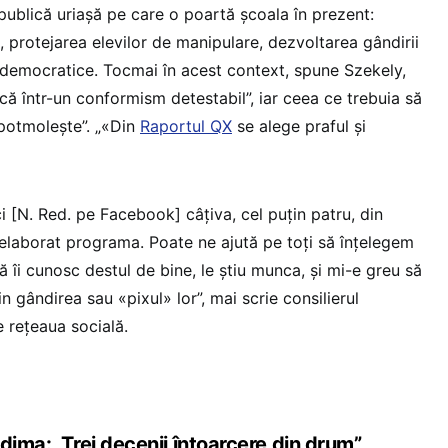
publică uriașă pe care o poartă școala în prezent:
 protejarea elevilor de manipulare, dezvoltarea gândirii
r democratice. Tocmai în acest context, spune Szekely,
ă într-un conformism detestabil”, iar ceea ce trebuia să
mpotmolește”. „«Din
Raportul QX
se alege praful și
ci [N. Red. pe Facebook] câțiva, cel puțin patru, din
elaborat programa. Poate ne ajută pe toți să înțelegem
ă îi cunosc destul de bine, le știu munca, și mi-e greu să
n gândirea sau «pixul» lor”, mai scrie consilierul
e rețeaua socială.
dima: „Trei decenii întoarcere din drum”