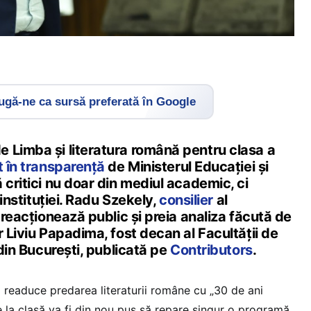
gă-ne ca sursă preferată în Google
 Limba și literatura română pentru clasa a
t în transparență
de Ministerul Educației și
 critici nu doar din mediul academic, ci
 instituției. Radu Szekely,
consilier
al
, reacționează public și preia analiza făcută de
r Liviu Papadima, fost decan al Facultății de
 din București, publicată pe
Contributors
.
readuce predarea literaturii române cu „30 de ani
e la clasă va fi din nou pus să repare singur o programă