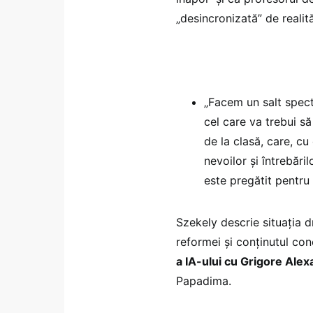
„desincronizată” de realită
„Facem un salt spect
cel care va trebui s
de la clasă, care, c
nevoilor și întrebăril
este pregătit pentru
Szekely descrie situația d
reformei și conținutul co
a IA-ului cu Grigore Ale
Papadima.