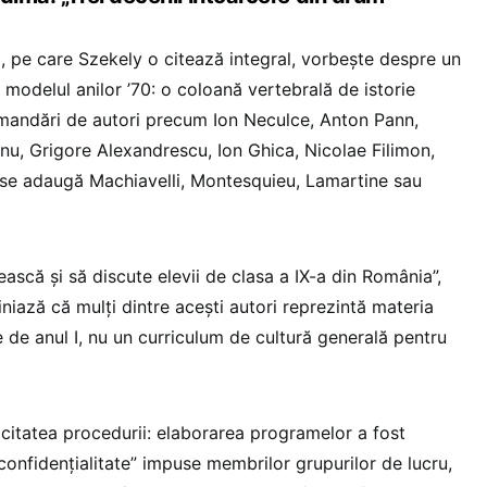
, pe care Szekely o citează integral, vorbește despre un
e modelul anilor ’70: o coloană vertebrală de istorie
omandări de autori precum Ion Neculce, Anton Pann,
anu, Grigore Alexandrescu, Ion Ghica, Nicolae Filimon,
re se adaugă Machiavelli, Montesquieu, Lamartine sau
tească și să discute elevii de clasa a IX-a din România”,
niază că mulți dintre acești autori reprezintă materia
re de anul I, nu un curriculum de cultură generală pentru
citatea procedurii: elaborarea programelor a fost
confidențialitate” impuse membrilor grupurilor de lucru,