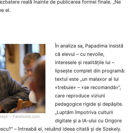
ezbatere reală înainte de publicarea formei finale. „Ne
e el.
În analiza sa, Papadima insistă
că elevul – cu nevoile,
interesele și realitățile lui –
lipsește complet din programă:
textul este „un malaxor al lui
«trebuie» – «se recomandă»”,
care reproduce viziuni
pedagogice rigide și depășite.
„Luptăm împotriva culturii
urești – Facebook.com
digitale și a IA-ului cu Grigore
cu?” – întreabă el, reluând ideea citată și de Szekely.