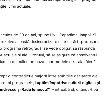
țile lumii actuale.
aculos de 30 de ani, spune Liviu Papadima. Înapoi. Și
ă rezolve această desincronizare este (iarăși) profesorul
u o programă retrogradă, se vede obligat să răspundă
or actuale și ale viitorului, să se asigure că absolventul
 lumea de mâine pe baza unor modele de… alaltăieri.”
rept o contradicție majoră între ambițiile declarate ale
ncret al programei:
„Luptăm împotriva culturii digitale și
xandrescu și Radu Ionescu?”
– întreabă el, citându-l pe