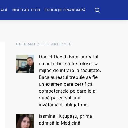
OALĂ
NEXTLAB.TECH
EDUCAȚIE FINANCIARĂ
CELE MAI CITITE ARTICOLE
Daniel David: Bacalaureatul
nu ar trebui să fie folosit ca
mijloc de intrare la facultate.
Bacalaureatul trebuie să fie
un examen care certifică
competențele pe care le ai
după parcursul unui
învățământ obligatoriu
Iasmina Huțupașu, prima
admisă la Medicină