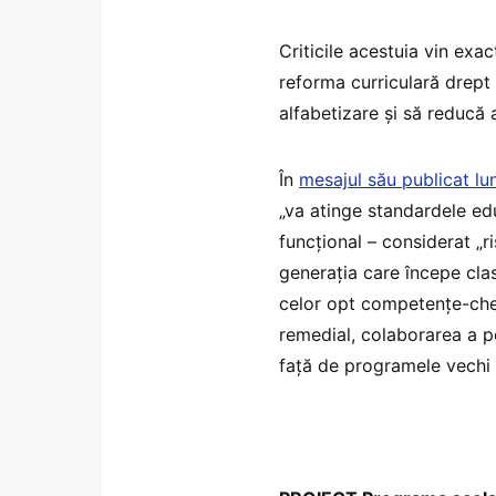
Criticile acestuia vin ex
reforma curriculară drept
alfabetizare și să reducă 
În
mesajul său publicat lu
„va atinge standardele edu
funcțional – considerat „ri
generația care începe cla
celor opt competențe-chei
remedial, colaborarea a p
față de programele vechi