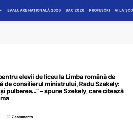
EVALUARE NAȚIONALĂ 2026
BAC 2026
PROFESORI
AI LA ȘC
entru elevii de liceu la Limba română de
tă de consilierul ministrului, Radu Szekely:
 și pulberea…” – spune Szekely, care citează
dima
d
7 comments