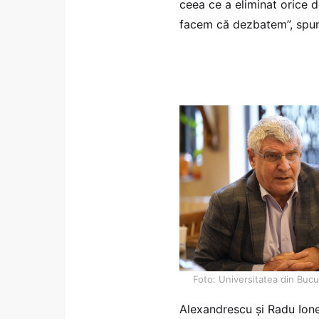
ceea ce a eliminat orice d
facem că dezbatem”, spun
Foto: Universitatea din Buc
Alexandrescu și Radu Iones