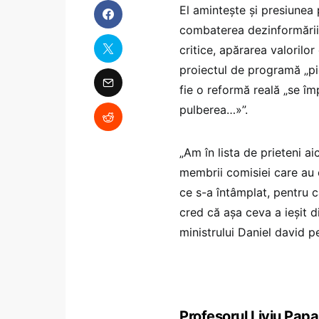
El amintește și presiunea 
combaterea dezinformării,
critice, apărarea valorilo
proiectul de programă „pic
fie o reformă reală „se î
pulberea…»”.
„Am în lista de prieteni ai
membrii comisiei care au 
ce s-a întâmplat, pentru c
cred că așa ceva a ieșit di
ministrului Daniel david p
Profesorul Liviu Papa