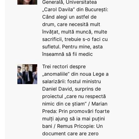
Generală, Universitatea
„Carol Davila” din București:
Când alegi un astfel de
drum, care necesită mult
învățat, multă muncă, multe
sacrificii, trebuie s-o faci cu
sufletul. Pentru mine, asta
înseamnă să fii medic
Trei rectori despre
„anomaliile” din noua Lege a
salarizării: fostul ministru
Daniel David, surprins de
proiectul „care nu respectă
nimic din ce știam” / Marian
Preda: Prin promovări foarte
mulți ajung să ia mai puțini
bani / Remus Pricopie: Un
document care are zero