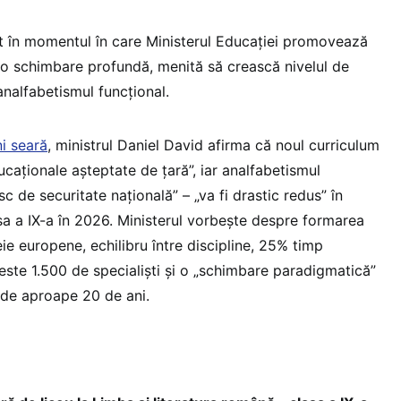
act în momentul în care Ministerul Educației promovează
 o schimbare profundă, menită să crească nivelul de
analfabetismul funcțional.
ni seară
, ministrul Daniel David afirma că noul curriculum
caționale așteptate de țară”, iar analfabetismul
sc de securitate națională” – „va fi drastic redus” în
sa a IX-a în 2026. Ministerul vorbește despre formarea
e europene, echilibru între discipline, 25% timp
este 1.500 de specialiști și o „schimbare paradigmatică”
 de aproape 20 de ani.