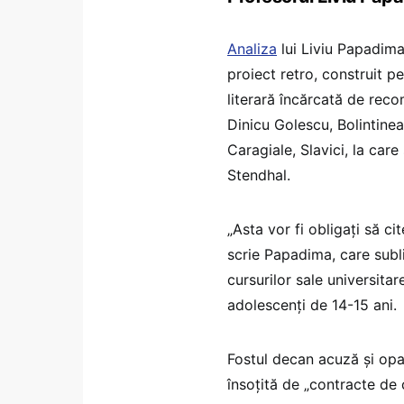
Analiza
lui Liviu Papadima
proiect retro, construit p
literară încărcată de rec
Dinicu Golescu, Bolintine
Caragiale, Slavici, la ca
Stendhal.
„Asta vor fi obligați să ci
scrie Papadima, care subli
cursurilor sale universita
adolescenți de 14-15 ani.
Fostul decan acuză și opa
însoțită de „contracte de 