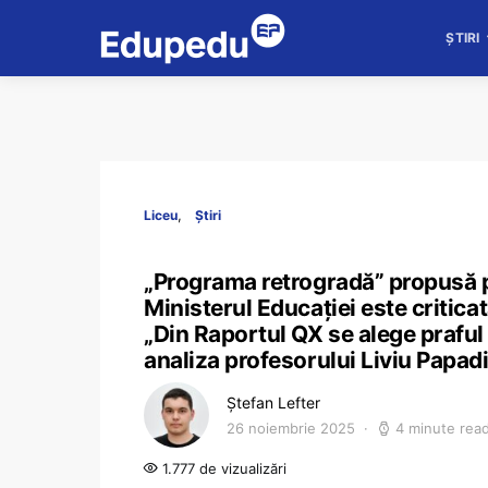
ȘTIRI
Liceu
Știri
„Programa retrogradă” propusă p
Ministerul Educației este critica
„Din Raportul QX se alege praful
analiza profesorului Liviu Papa
Ștefan Lefter
26 noiembrie 2025
4 minute rea
1.777 de vizualizări