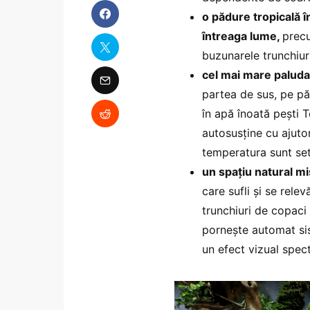
o pădure tropicală î
întreaga lume,
precu
buzunarele trunchiur
cel mai mare palud
partea de sus, pe păm
în apă înoată pești 
autosusține cu ajutor
temperatura sunt se
un spațiu natural mi
care sufli și se rel
trunchiuri de copaci 
pornește automat sis
un efect vizual spe