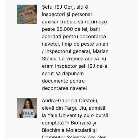
Șeful ISJ Gorj, alți 8
inspectori și personal
auxiliar trebuie să returneze
peste 55.000 de lei, bani
acordați pentru decontarea
navetei, timp de peste un an
/ Inspectorul general, Marian
Staicu: La vremea aceea nu
eram inspector șef. ISJ ne-a
cerut să depunem
documente pentru
decontarea navetei
Andra-Gabriela Cîrstoiu,
elevă din Târgu Jiu, admisă
la Yale University cu o bursă
completă în Biofizică și
Biochimie Moleculară și
Computer Science: Am ales