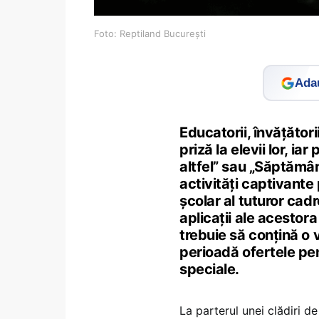
Foto: Reptiland București
Adau
Educatorii, învățători
priză la elevii lor, 
altfel” sau „Săptămâ
activități captivante 
școlar al tuturor cadr
aplicații ale acestora
trebuie să conțină o v
perioadă ofertele pent
speciale.
La parterul unei clădiri 