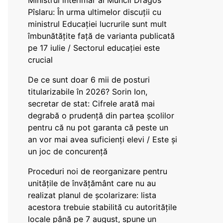
Ministrul interimar al Muncii Dragos
Pîslaru: În urma ultimelor discuții cu
ministrul Educației lucrurile sunt mult
îmbunătățite față de varianta publicată
pe 17 iulie / Sectorul educației este
crucial
De ce sunt doar 6 mii de posturi
titularizabile în 2026? Sorin Ion,
secretar de stat: Cifrele arată mai
degrabă o prudență din partea școlilor
pentru că nu pot garanta că peste un
an vor mai avea suficienți elevi / Este și
un joc de concurență
Proceduri noi de reorganizare pentru
unitățile de învățământ care nu au
realizat planul de școlarizare: lista
acestora trebuie stabilită cu autoritățile
locale până pe 7 august, spune un