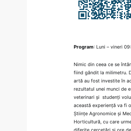
Program
: Luni – vineri 
Nimic din ceea ce se întâ
fiind gândit la milimetru. 
artă au fost investite în 
rezultatul unei munci de ech
veterinari și studenți volun
această experiență va fi o
Științe Agronomice și Med
Horticultură, cu care urm
diferite cercetări și ore d