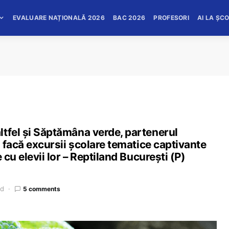
EVALUARE NAȚIONALĂ 2026
BAC 2026
PROFESORI
AI LA ȘC
ltfel și Săptămâna verde, partenerul
ă facă excursii școlare tematice captivante
 cu elevii lor – Reptiland București (P)
ad
5 comments