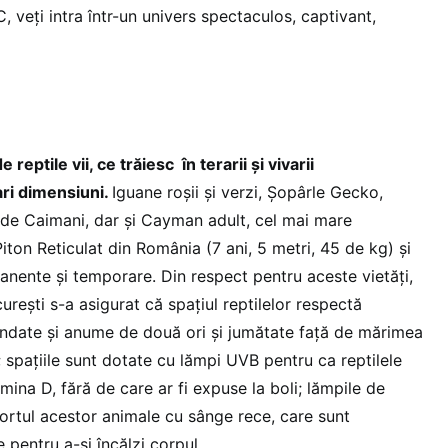
, veți intra într-un univers spectaculos, captivant,
reptile vii, ce trăiesc în terarii și vivarii
ri dimensiuni.
Iguane roșii și verzi, Șopârle Gecko,
 de Caimani, dar și Cayman adult, cel mai mare
ton Reticulat din România (7 ani, 5 metri, 45 de kg) și
nente și temporare. Din respect pentru aceste vietăți,
rești s-a asigurat că spațiul reptilelor respectă
ndate și anume de două ori și jumătate față de mărimea
e; spațiile sunt dotate cu lămpi UVB pentru ca reptilele
amina D, fără de care ar fi expuse la boli; lămpile de
ortul acestor animale cu sânge rece, care sunt
pentru a-și încălzi corpul.