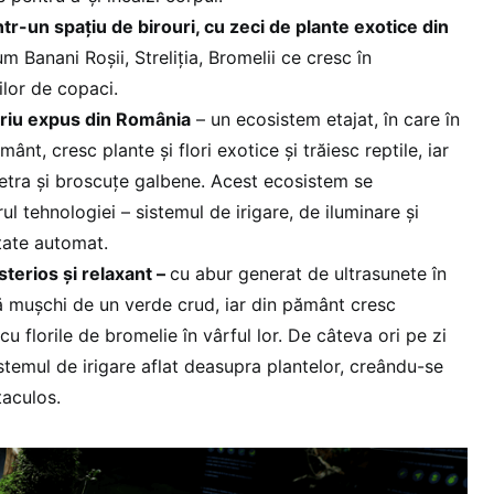
ntr-un spațiu de birouri, cu zeci de plante exotice din
m Banani Roșii, Streliția, Bromelii ce cresc în
ilor de copaci.
ariu expus din România
– un ecosistem etajat, în care în
ânt, cresc plante și flori exotice și trăiesc reptile, iar
Tetra și broscuțe galbene. Acest ecosistem se
ul tehnologiei – sistemul de irigare, de iluminare și
tate automat.
sterios și relaxant –
cu abur generat de ultrasunete în
evă mușchi de un verde crud, iar din pământ cresc
cu florile de bromelie în vârful lor. De câteva ori pe zi
temul de irigare aflat deasupra plantelor, creându-se
ctaculos.