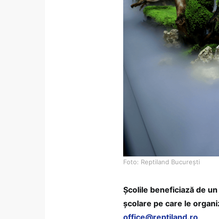
Foto: Reptiland București
Școlile beneficiază de un 
școlare pe care le organiz
office@reptiland.ro
.