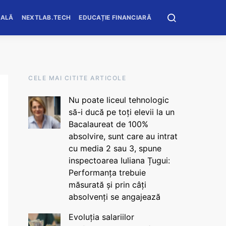
OALĂ
NEXTLAB.TECH
EDUCAȚIE FINANCIARĂ
CELE MAI CITITE ARTICOLE
Nu poate liceul tehnologic
să-i ducă pe toți elevii la un
Bacalaureat de 100%
absolvire, sunt care au intrat
cu media 2 sau 3, spune
inspectoarea Iuliana Țugui:
Performanța trebuie
măsurată și prin câți
absolvenți se angajează
Evoluția salariilor