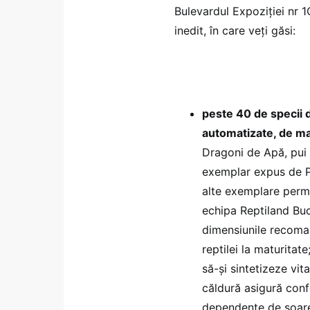
Bulevardul Expoziției nr 1C
inedit, în care veți găsi:
peste 40 de specii de 
automatizate, de ma
Dragoni de Apă, pui
exemplar expus de Pi
alte exemplare perma
echipa Reptiland Bucu
dimensiunile recoma
reptilei la maturitat
să-și sintetizeze vit
căldură asigură conf
dependente de soare 