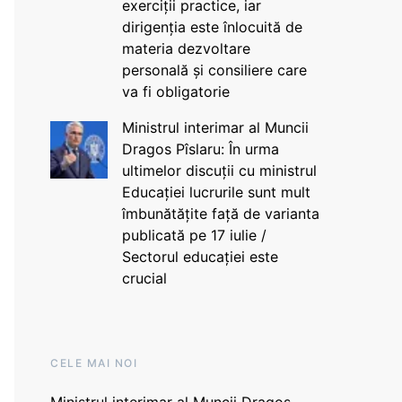
exerciții practice, iar
dirigenția este înlocuită de
materia dezvoltare
personală și consiliere care
va fi obligatorie
Ministrul interimar al Muncii
Dragos Pîslaru: În urma
ultimelor discuții cu ministrul
Educației lucrurile sunt mult
îmbunătățite față de varianta
publicată pe 17 iulie /
Sectorul educației este
crucial
CELE MAI NOI