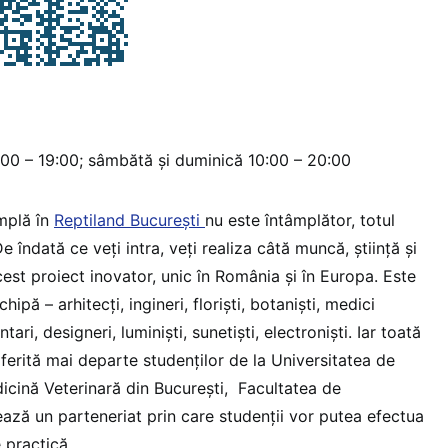
09:00 – 19:00; sâmbătă și duminică 10:00 – 20:00
mplă în
Reptiland București
nu este întâmplător, totul
De îndată ce veți intra, veți realiza câtă muncă, știință și
acest proiect inovator, unic în România și în Europa. Este
ipă – arhitecți, ingineri, floriști, botaniști, medici
tari, designeri, luminiști, sunetiști, electroniști. Iar toată
ferită mai departe studenților de la Universitatea de
icină Veterinară din București, Facultatea de
ează un parteneriat prin care studenții vor putea efectua
e practică.