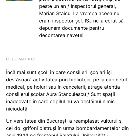
peste un an / Inspectorul general,
Marian Staicu: La vremea aceea nu
eram inspector șef. ISJ ne-a cerut să
depunem documente pentru
decontarea navetei
CELE MAI NOI
Încă mai sunt școli în care consilierii școlari își
desfășoară activitatea prin biblioteci, pe la cabinetul
medical, pe holuri sau în cancelarii, atrage atenția
consilierul școlar Aura Stănculescu / Sunt spații
inadecvate în care copilul nu va destăinui nimic
niciodată
Universitatea din București a reamplasat vulturul și
cei doi grifoni distruși în urma bombardamentelor din
anul 1944 pe frontonul Palatului Universității