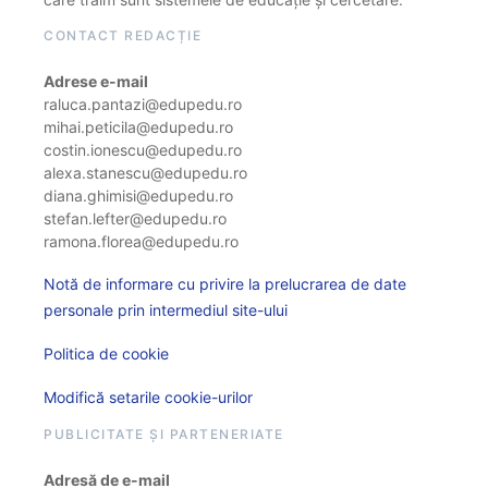
CONTACT REDACȚIE
Adrese e-mail
raluca.pantazi@edupedu.ro
mihai.peticila@edupedu.ro
costin.ionescu@edupedu.ro
alexa.stanescu@edupedu.ro
diana.ghimisi@edupedu.ro
stefan.lefter@edupedu.ro
ramona.florea@edupedu.ro
Notă de informare cu privire la prelucrarea de date
personale prin intermediul site-ului
Politica de cookie
Modifică setarile cookie-urilor
PUBLICITATE ȘI PARTENERIATE
Adresă de e-mail