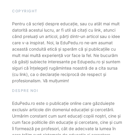
COPYRIGHT
Pentru că scrieți despre educație, sau cu atât mai mult
datorită acestui lucru, ar fi util să citați cu link, atunci
când preluați un articol, părți dintr-un articol sau o idee
care v-a inspirat. Noi, la EduPedu.ro ne-am asumat
această conduită etică și sperăm că și publicațiile cu
mult mai multă experiență vor face la fel. Ne bucurăm
că găsiți subiecte interesante pe Edupedu.ro și suntem
siguri că înțelegeți rugămintea noastră de a cita sursa
(cu link), ca o declarație reciprocă de respect și
profesionalism. Vă mulțumim!
DESPRE NOI
EduPedu.ro este o publicație online care găzduiește
exclusiv articole din domeniul educației și cercetării.
Urmărim constant cum sunt educați copiii noștri, cine și
cum face politicile din educație și cercetare, cine și cum
îi formează pe profesori, cât de adecvate la lumea în
care trăim sunt sistemele de educație și cercetare.