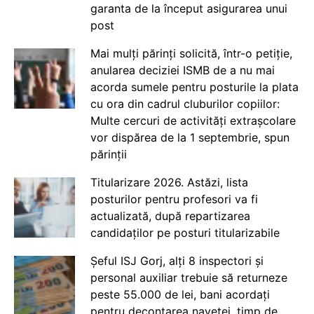
garanta de la început asigurarea unui
post
Mai mulți părinți solicită, într-o petiție,
anularea deciziei ISMB de a nu mai
acorda sumele pentru posturile la plata
cu ora din cadrul cluburilor copiilor:
Multe cercuri de activități extrașcolare
vor dispărea de la 1 septembrie, spun
părinții
Titularizare 2026. Astăzi, lista
posturilor pentru profesori va fi
actualizată, după repartizarea
candidaților pe posturi titularizabile
Șeful ISJ Gorj, alți 8 inspectori și
personal auxiliar trebuie să returneze
peste 55.000 de lei, bani acordați
pentru decontarea navetei, timp de