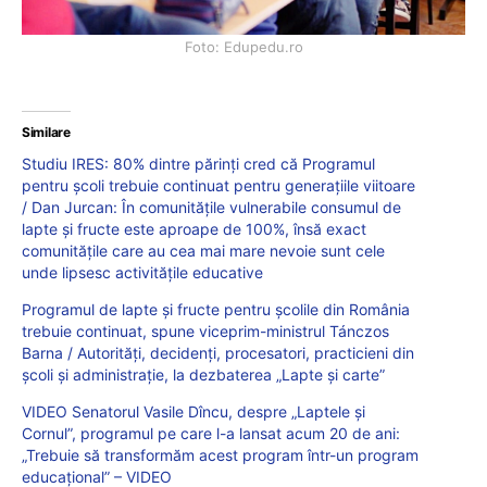
Foto: Edupedu.ro
Similare
Studiu IRES: 80% dintre părinți cred că Programul
pentru școli trebuie continuat pentru generațiile viitoare
/ Dan Jurcan: În comunitățile vulnerabile consumul de
lapte și fructe este aproape de 100%, însă exact
comunitățile care au cea mai mare nevoie sunt cele
unde lipsesc activitățile educative
Programul de lapte și fructe pentru școlile din România
trebuie continuat, spune viceprim-ministrul Tánczos
Barna / Autorități, decidenți, procesatori, practicieni din
școli și administrație, la dezbaterea „Lapte și carte”
VIDEO Senatorul Vasile Dîncu, despre „Laptele și
Cornul”, programul pe care l-a lansat acum 20 de ani:
„Trebuie să transformăm acest program într-un program
educațional” – VIDEO