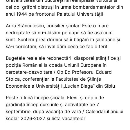
Universitatea din București a reamplasat vulturul și
cei doi grifoni distruși în urma bombardamentelor din
anul 1944 pe frontonul Palatului Universității
Aura Stănculescu, consilier școlar: Este o mare
nedreptate să nu-i lăsăm pe copii să fie așa cum
sunt. Suntem prea dornici să îi băgăm în șabloane și
să-i corectăm, să invalidăm ceea ce fac diferit
Bugetele reale ale reconectării diasporei științifice și
poziția României la coada Uniunii Europene în
cercetare-dezvoltare / Op Ed Profesorul Eduard
Stoica, conferențiar la Facultatea de Științe
Economice a Universității „Lucian Blaga” din Sibiu
Peste o lună începe școala. Elevii și copiii de
grădiniță încep cursurile și activitățile pe 7
septembrie, după vacanța de vară / Calendarul anului
școlar 2026-2027 și lista vacanțelor