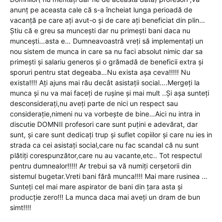
anunț pe aceasta cale că s-a încheiat lunga perioadă de
vacanță pe care ați avut-o și de care ați beneficiat din plin…
Știu că e greu sa muncești dar nu primești bani daca nu
muncești…asta e… Dumneavoastră vreți să implementați un
nou sistem de munca in care sa nu faci absolut nimic dar sa
primești și salariu generos și o grămadă de beneficii extra și
sporuri pentru stat degeaba…Nu exista așa ceva!!!!! Nu
exista!!!! Ați ajuns mai rău decât asistații social….Mergeți la
munca și nu va mai faceți de rușine și mai mult ..Și așa sunteți
desconsiderați,nu aveți parte de nici un respect sau
considerație,nimeni nu va vorbește de bine…Aici nu intra in
discutie DOMNII profesori care sunt puțini e adevărat, dar
sunt, și care sunt dedicați trup și suflet copiilor și care nu ies in
strada ca cei asistați social,care nu fac scandal că nu sunt
plătiți corespunzător,care nu au vacante,etc.. Tot respectul
pentru dumnealor!!!!! Ar trebui sa vă numiți cerșetorii din
sistemul bugetar.Vreti bani fără munca!!!! Mai mare rusinea …
Sunteți cel mai mare aspirator de bani din țara asta și
producție zero!!! La munca daca mai aveți un dram de bun
simt!!!!