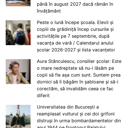
până în august 2027 dacă rămân în
învățământ
Peste o lună începe școala. Elevii și
copiii de grădiniță încep cursurile și
activitățile pe 7 septembrie, după
vacanța de vară / Calendarul anului
școlar 2026-2027 și lista vacanțelor
Aura Stănculescu, consilier școlar: Este
o mare nedreptate să nu-i lăsăm pe
copii să fie așa cum sunt. Suntem prea
dornici să îi băgăm în șabloane și să-i
corectăm, să invalidăm ceea ce fac
diferit
Universitatea din București a
reamplasat vulturul și cei doi grifoni
distruși în urma bombardamentelor din
anul 1944 pe frontonul Palatului