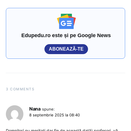
Edupedu.ro este și pe Google News
ABONEAZĂ-TE
3 COMMENTS
Nana
spune:
8 septembrie 2025 la 08:40
Domnilor( nu meritați dar fie de această dată) profesori ,vă