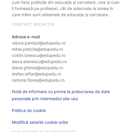
cum face politicile din educație și cercetare, cine și cum
îi formează pe profesori, cât de adecvate la lumea în
care trăim sunt sistemele de educație și cercetare.
CONTACT REDACȚIE
Adrese e-mail
raluca.pantazi@edupedu.ro
mihai.peticila@edupedu.ro
costin.ionescu@edupedu.ro
alexa.stanescu@edupedu.ro
diana.ghimisi@edupedu.ro
stefan.lefter@edupedu.ro
ramona.florea@edupedu.ro
Notă de informare cu privire la prelucrarea de date
personale prin intermediul site-ului
Politica de cookie
Modifică setarile cookie-urilor