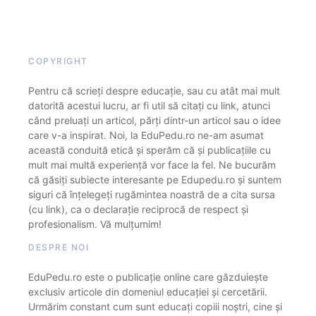
COPYRIGHT
Pentru că scrieți despre educație, sau cu atât mai mult
datorită acestui lucru, ar fi util să citați cu link, atunci
când preluați un articol, părți dintr-un articol sau o idee
care v-a inspirat. Noi, la EduPedu.ro ne-am asumat
această conduită etică și sperăm că și publicațiile cu
mult mai multă experiență vor face la fel. Ne bucurăm
că găsiți subiecte interesante pe Edupedu.ro și suntem
siguri că înțelegeți rugămintea noastră de a cita sursa
(cu link), ca o declarație reciprocă de respect și
profesionalism. Vă mulțumim!
DESPRE NOI
EduPedu.ro este o publicație online care găzduiește
exclusiv articole din domeniul educației și cercetării.
Urmărim constant cum sunt educați copiii noștri, cine și