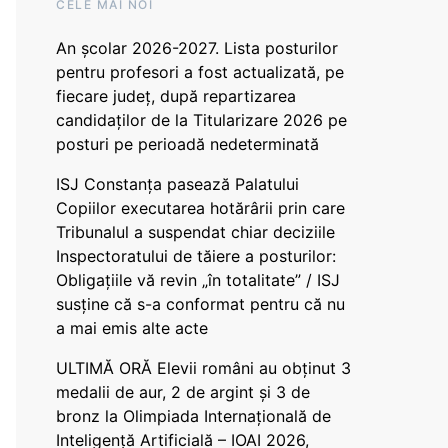
CELE MAI NOI
An școlar 2026-2027. Lista posturilor
pentru profesori a fost actualizată, pe
fiecare județ, după repartizarea
candidaților de la Titularizare 2026 pe
posturi pe perioadă nedeterminată
ISJ Constanța pasează Palatului
Copiilor executarea hotărârii prin care
Tribunalul a suspendat chiar deciziile
Inspectoratului de tăiere a posturilor:
Obligațiile vă revin „în totalitate” / ISJ
susține că s-a conformat pentru că nu
a mai emis alte acte
ULTIMĂ ORĂ Elevii români au obținut 3
medalii de aur, 2 de argint și 3 de
bronz la Olimpiada Internațională de
Inteligență Artificială – IOAI 2026,