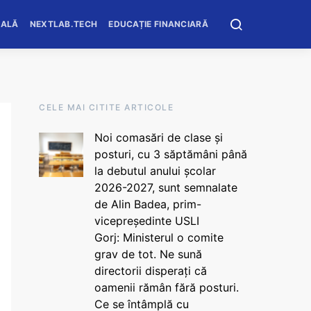
OALĂ
NEXTLAB.TECH
EDUCAȚIE FINANCIARĂ
CELE MAI CITITE ARTICOLE
Noi comasări de clase și
posturi, cu 3 săptămâni până
la debutul anului școlar
2026-2027, sunt semnalate
de Alin Badea, prim-
vicepreședinte USLI
Gorj: Ministerul o comite
grav de tot. Ne sună
directorii disperați că
oamenii rămân fără posturi.
Ce se întâmplă cu