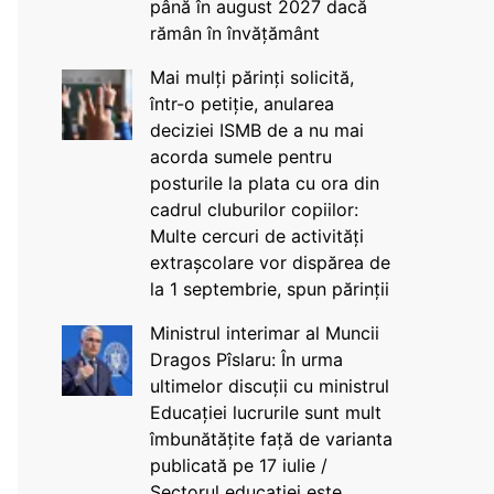
până în august 2027 dacă
rămân în învățământ
Mai mulți părinți solicită,
într-o petiție, anularea
deciziei ISMB de a nu mai
acorda sumele pentru
posturile la plata cu ora din
cadrul cluburilor copiilor:
Multe cercuri de activități
extrașcolare vor dispărea de
la 1 septembrie, spun părinții
Ministrul interimar al Muncii
Dragos Pîslaru: În urma
ultimelor discuții cu ministrul
Educației lucrurile sunt mult
îmbunătățite față de varianta
publicată pe 17 iulie /
Sectorul educației este