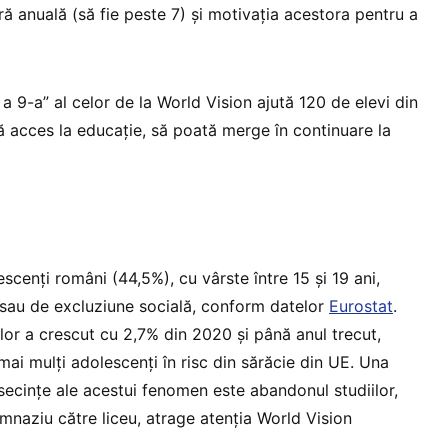
ră anuală (să fie peste 7) și motivația acestora pentru a
a 9-a” al celor de la World Vision ajută 120 de elevi din
ă acces la educație, să poată merge în continuare la
cenți români (44,5%), cu vârste între 15 și 19 ani,
e sau de excluziune socială, conform datelor
Eurostat
.
lor a crescut cu 2,7% din 2020 și până anul trecut,
mai mulți adolescenți în risc din sărăcie din UE. Una
secințe ale acestui fenomen este abandonul studiilor,
imnaziu către liceu, atrage atenția World Vision