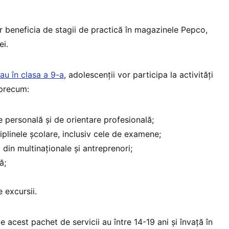
r beneficia de stagii de practică în magazinele Pepco,
ei.
au în clasa a 9-a
, adolescenții vor participa la activități
 precum:
e personală și de orientare profesională;
iplinele școlare, inclusiv cele de examene;
din multinaționale și antreprenori;
ă;
e excursii.
e acest pachet de servicii au între 14-19 ani și învață în