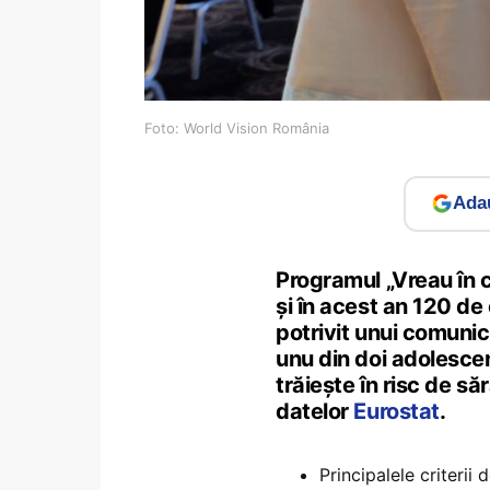
Foto: World Vision România
Adau
Programul „Vreau în c
și în acest an 120 de e
potrivit unui comunic
unu din doi adolescen
trăiește în risc de s
datelor
Eurostat
.
Principalele criterii