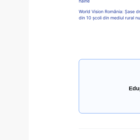
haine
World Vision România: Şase drep
din 10 școli din mediul rural n
Edu