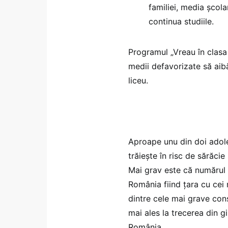
familiei, media școla
continua studiile.
Programul „Vreau în clasa 
medii defavorizate să aib
liceu.
Aproape unu din doi adoles
trăiește în risc de sărăci
Mai grav este că numărul 
România fiind țara cu cei 
dintre cele mai grave con
mai ales la trecerea din g
România.