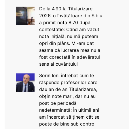
De la 4.90 la Titularizare
2026, o învățătoare din Sibiu
a primit nota 8.70 după
contestație: Când am văzut
nota inițială, nu mă puteam
opri din plâns. Mi-am dat
seama că lucrarea mea nu a
fost corectată în adevăratul
sens al cuvântului
Sorin Ion, întrebat cum le
răspunde profesorilor care
dau an de an Titularizarea,
obțin note mari, dar nu au
post pe perioadă
nedeterminată: În ultimii ani
am încercat să ținem cât se
poate de bine sub control