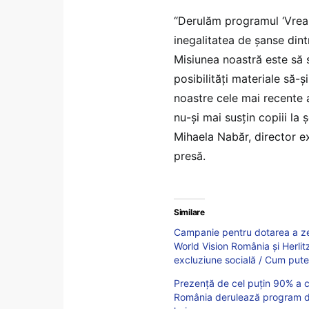
“Derulăm programul ‘Vreau
inegalitatea de șanse dintr
Misiunea noastră este să s
posibilități materiale să-ș
noastre cele mai recente a
nu-și mai susțin copiii la 
Mihaela Nabăr, director e
presă.
Similare
Campanie pentru dotarea a zec
World Vision România și Herlitz
excluziune socială / Cum puteț
Prezență de cel puțin 90% a cop
România derulează program de 