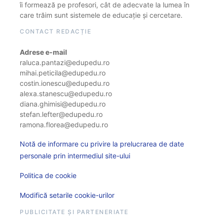
îi formează pe profesori, cât de adecvate la lumea în
care trăim sunt sistemele de educație și cercetare.
CONTACT REDACȚIE
Adrese e-mail
raluca.pantazi@edupedu.ro
mihai.peticila@edupedu.ro
costin.ionescu@edupedu.ro
alexa.stanescu@edupedu.ro
diana.ghimisi@edupedu.ro
stefan.lefter@edupedu.ro
ramona.florea@edupedu.ro
Notă de informare cu privire la prelucrarea de date
personale prin intermediul site-ului
Politica de cookie
Modifică setarile cookie-urilor
PUBLICITATE ȘI PARTENERIATE