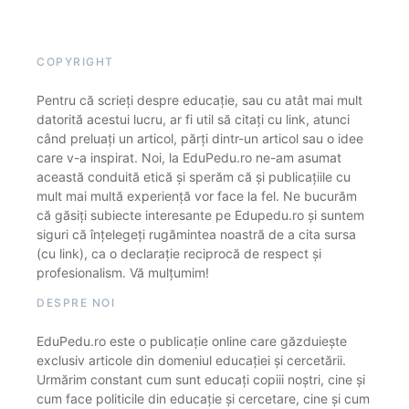
COPYRIGHT
Pentru că scrieți despre educație, sau cu atât mai mult
datorită acestui lucru, ar fi util să citați cu link, atunci
când preluați un articol, părți dintr-un articol sau o idee
care v-a inspirat. Noi, la EduPedu.ro ne-am asumat
această conduită etică și sperăm că și publicațiile cu
mult mai multă experiență vor face la fel. Ne bucurăm
că găsiți subiecte interesante pe Edupedu.ro și suntem
siguri că înțelegeți rugămintea noastră de a cita sursa
(cu link), ca o declarație reciprocă de respect și
profesionalism. Vă mulțumim!
DESPRE NOI
EduPedu.ro este o publicație online care găzduiește
exclusiv articole din domeniul educației și cercetării.
Urmărim constant cum sunt educați copiii noștri, cine și
cum face politicile din educație și cercetare, cine și cum