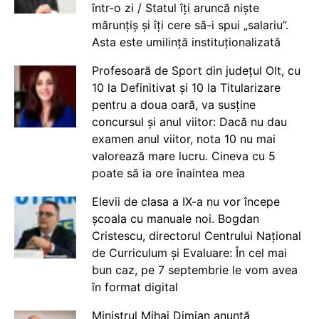
într-o zi / Statul îți aruncă niște
mărunțiș și îți cere să-i spui „salariu”.
Asta este umilință instituționalizată
Profesoară de Sport din județul Olt, cu
10 la Definitivat și 10 la Titularizare
pentru a doua oară, va susține
concursul și anul viitor: Dacă nu dau
examen anul viitor, nota 10 nu mai
valorează mare lucru. Cineva cu 5
poate să ia ore înaintea mea
Elevii de clasa a IX-a nu vor începe
școala cu manuale noi. Bogdan
Cristescu, directorul Centrului Național
de Curriculum și Evaluare: În cel mai
bun caz, pe 7 septembrie le vom avea
în format digital
Ministrul Mihai Dimian anunță