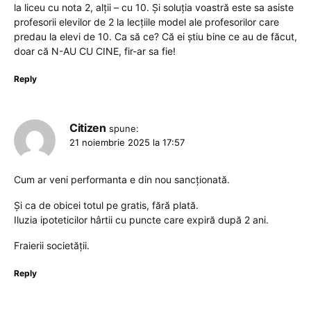
la liceu cu nota 2, alții – cu 10. Și soluția voastră este sa asiste
profesorii elevilor de 2 la lecțiile model ale profesorilor care
predau la elevi de 10. Ca să ce? Că ei știu bine ce au de făcut,
doar că N-AU CU CINE, fir-ar sa fie!
Reply
Citizen
spune:
21 noiembrie 2025 la 17:57
Cum ar veni performanta e din nou sancționată.
Și ca de obicei totul pe gratis, fără plată.
Iluzia ipoteticilor hârtii cu puncte care expiră după 2 ani.
Fraierii societății.
Reply