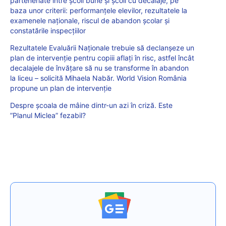
parteneriate între școli bune și școli cu decalaje, pe
baza unor criterii: performanțele elevilor, rezultatele la
examenele naționale, riscul de abandon școlar și
constatările inspecțiilor
Rezultatele Evaluării Naționale trebuie să declanșeze un
plan de intervenție pentru copiii aflați în risc, astfel încât
decalajele de învățare să nu se transforme în abandon
la liceu – solicită Mihaela Nabăr. World Vision România
propune un plan de intervenție
Despre școala de mâine dintr-un azi în criză. Este
”Planul Miclea” fezabil?